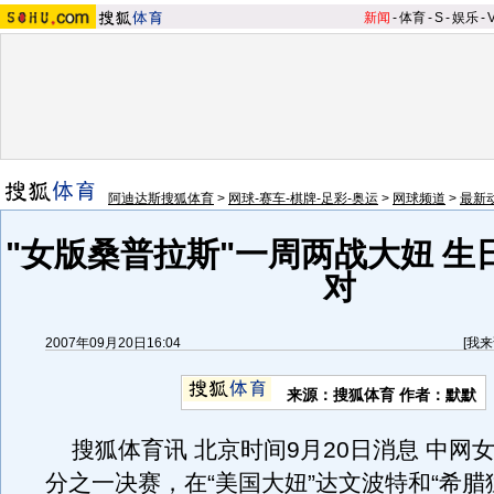
新闻
-
体育
-
S
-
娱乐
-
阿迪达斯搜狐体育
>
网球-赛车-棋牌-足彩-奥运
>
网球频道
>
最新
"女版桑普拉斯"一周两战大妞 生
对
2007年09月20日16:04
[
我来
来源：搜狐体育 作者：默默
搜狐体育讯 北京时间9月20日消息 中网
分之一决赛，在“美国大妞”达文波特和“希腊