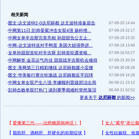
相关新闻
·
图文:达文波特2-0达尼丽都 达文波特准备迎击
07-09-20 14:44
·
中网第11日:彭帅晏紫冲击女双4强 扬科维...
07-09-19 22:17
·
中网女单辛吉斯完美亮相 孙甜甜负公主止...
07-09-19 15:32
·
中网-达文波特送对手鸭蛋 美国大妞强势进...
07-09-19 13:40
·
女单孙甜甜首轮对辛吉斯 彭帅首轮遇资格...
07-09-16 03:27
·
中网解签:金花运气尚佳 甜甜战辛吉斯机会难得
07-09-15 20:24
·
图文:美网第三日精彩继续 达尼丽都露小蛮腰
07-08-30 08:28
·
图文:华美银行赛次轮激战 达尼丽都反手回球
07-08-09 16:28
·
中网女单女双产生八强 李娜顺利晋级郑洁出局
06-09-21 23:12
·
彭帅击败单双打热门 谈到赛季艰难时突然落泪
06-09-21 02:52
更多关于
达尼丽都
的新闻>>