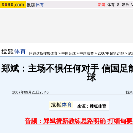
新闻
-
体育
-
S
-
娱乐
-
阿迪达斯搜狐体育
>
中国足球
>
中超联赛
>
2007中超第24轮
>
武
郑斌：主场不惧任何对手 信国足
球
2007年09月21日23:46
[
我来
来源：搜狐体育
音频：郑斌赞新教练思路明确 打缅甸