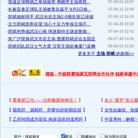
·
英雄足球网德乙单场推荐:弗赖堡主场将胜...
07-09-03 18:07
·
长春亚泰足球队主场被青岛逼平 9月5日挑...
07-08-31 22:58
·
郑斌抽射得手 武汉光谷主场2-0领先浙江绿城
07-05-13 16:03
·
主力郑斌痊愈在望 信心十足力争保主场不...
07-04-28 19:28
·
郑斌伤势成武汉心病 球迷期待主场送鲁能...
07-04-14 22:42
·
朱广沪现身武汉光谷主场 透露郑斌还会去国足
06-07-30 14:33
·
郑斌归队武汉士气大震 汉军主场欲擒厦门蓝狮
06-05-04 15:34
更多关于
主场 郑斌
的新闻>>
搜狐 - 中超联赛独家互联网合作伙伴 独家承建
用户：
匿名
隐藏地址
设为辩论话题