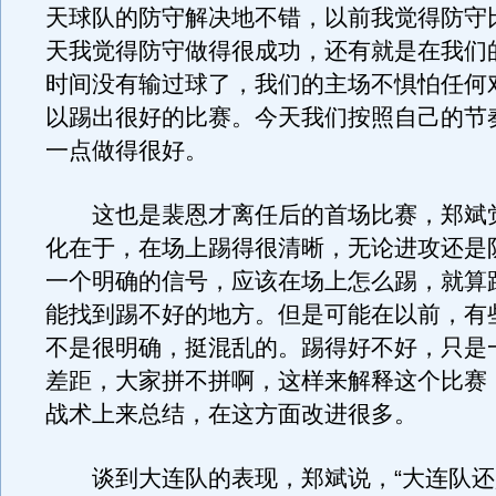
天球队的防守解决地不错，以前我觉得防守
天我觉得防守做得很成功，还有就是在我们
时间没有输过球了，我们的主场不惧怕任何
以踢出很好的比赛。今天我们按照自己的节
一点做得很好。
这也是裴恩才离任后的首场比赛，郑斌
化在于，在场上踢得很清晰，无论进攻还是
一个明确的信号，应该在场上怎么踢，就算
能找到踢不好的地方。但是可能在以前，有
不是很明确，挺混乱的。踢得好不好，只是
差距，大家拼不拼啊，这样来解释这个比赛
战术上来总结，在这方面改进很多。
谈到大连队的表现，郑斌说，“大连队还