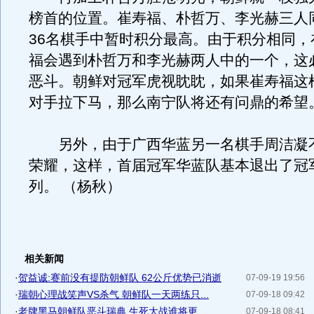
榜首的位置。崔寿福、朴哲万、李光赫三人
36名棋手中暂时积分最高。由于积分相同，
福会遇到朴哲万和李光赫两人中的一个，这
恶斗。朝鲜对冠军虎视眈眈，如果崔寿福这根
对手拉下马，那么南宁队将还有问鼎的希望
另外，由于广西华蓝另一名棋手周洁凝
荣耀，这样，首届冠军华蓝队基本退出了冠
列。 （杨秋）
相关新闻
·
贺益诚:赛前没有提防朝鲜队 62公斤优势已消逝
07-09-19 19:56
·
瑞朝心理战笑声VS杀气 朝鲜队一天两练只...
07-09-18 09:42
·
老牌黑马朝鲜队恶斗瑞典 生死大战谁将更...
07-09-18 08:41