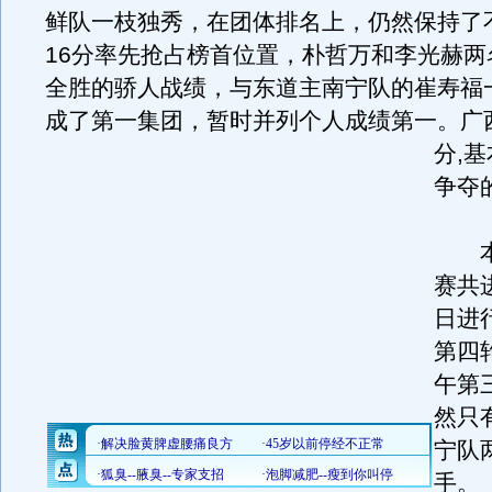
鲜队一枝独秀，在团体排名上，仍然保持了
16分率先抢占榜首位置，朴哲万和李光赫两
全胜的骄人战绩，与东道主南宁队的崔寿福
成了第一集团，暂时并列个人成绩第一。
广
分,
争夺
本
赛共
日进
第四
午第
然只
宁队
手。