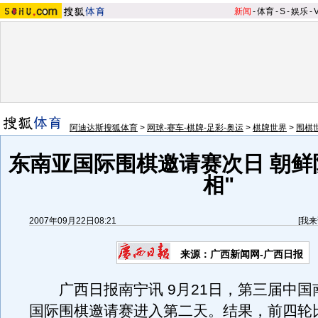
新闻
-
体育
-
S
-
娱乐
-
阿迪达斯搜狐体育
>
网球-赛车-棋牌-足彩-奥运
>
棋牌世界
>
围棋
东南亚国际围棋邀请赛次日 朝鲜
相"
2007年09月22日08:21
[
我来
来源：广西新闻网-广西日报
广西日报南宁讯 9月21日，第三届中国
国际围棋邀请赛进入第二天。结果，前四轮