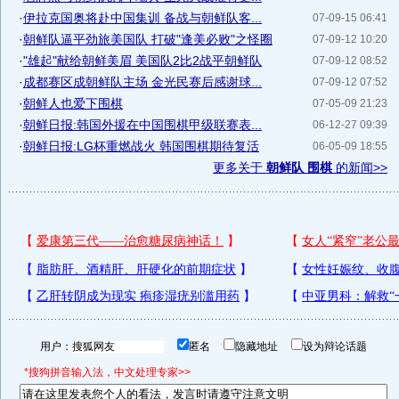
·
伊拉克国奥将赴中国集训 备战与朝鲜队客...
07-09-15 06:41
·
朝鲜队逼平劲旅美国队 打破"逢美必败"之怪圈
07-09-12 10:20
·
"雄起"献给朝鲜美眉 美国队2比2战平朝鲜队
07-09-12 08:52
·
成都赛区成朝鲜队主场 金光民赛后感谢球...
07-09-12 07:52
·
朝鲜人也爱下围棋
07-05-09 21:23
·
朝鲜日报:韩国外援在中国围棋甲级联赛表...
06-12-27 09:39
·
朝鲜日报:LG杯重燃战火 韩国围棋期待复活
06-05-09 18:55
更多关于
朝鲜队 围棋
的新闻>>
用户：
匿名
隐藏地址
设为辩论话题
*搜狗拼音输入法，中文处理专家>>