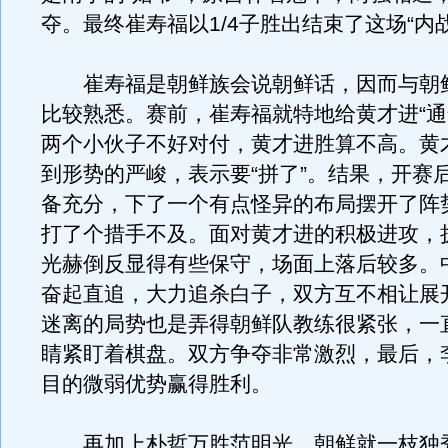
夺。最终崔寿福以1/4子胜出结束了这场“内战
崔寿福是朝鲜族会说朝鲜话，因而与朝
比较熟悉。赛前，崔寿福就特地给黄才进“通
两个小伙子不好对付，黄才进胜算不高。黄
到形势的严峻，表示要“拼了”。结果，开赛
备充分，下了一个有点怪异的布局摆开了阵
打了个措手不及。面对黄才进的积极进攻，
光赫倒反显得有些保守，场面上落后较多。
奋起直追，大力追杀白子，双方互不相让展
迷离的局势也是弄得朝鲜队教练很紧张，一
睛紧盯着棋盘。双方争夺非常激烈，最后，
目的微弱优势赢得胜利。
再加上朴哲万胜范明光，朝鲜就一枝独