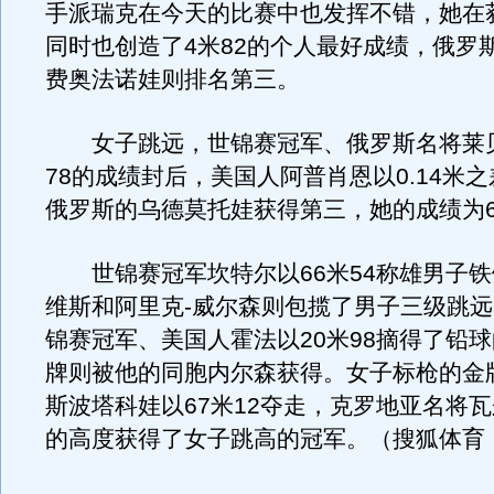
手派瑞克在今天的比赛中也发挥不错，她在
同时也创造了4米82的个人最好成绩，俄罗
费奥法诺娃则排名第三。
女子跳远，世锦赛冠军、俄罗斯名将莱贝
78的成绩封后，美国人阿普肖恩以0.14米
俄罗斯的乌德莫托娃获得第三，她的成绩为6
世锦赛冠军坎特尔以66米54称雄男子铁
维斯和阿里克-威尔森则包揽了男子三级跳
锦赛冠军、美国人霍法以20米98摘得了铅
牌则被他的同胞内尔森获得。女子标枪的金
斯波塔科娃以67米12夺走，克罗地亚名将瓦
的高度获得了女子跳高的冠军。（搜狐体育