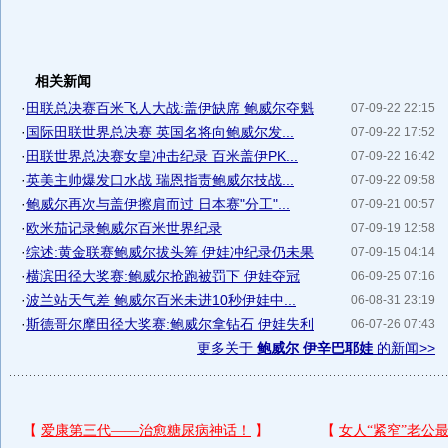
相关新闻
·
田联总决赛百米飞人大战:盖伊缺席 鲍威尔夺魁
07-09-22 22:15
·
国际田联世界总决赛 英国名将向鲍威尔发...
07-09-22 17:52
·
田联世界总决赛女皇冲击纪录 百米盖伊PK...
07-09-22 16:42
·
英美主帅爆发口水战 瑞恩指责鲍威尔技战...
07-09-22 09:58
·
鲍威尔再次与盖伊擦肩而过 日本赛"分工"...
07-09-21 00:57
·
欧米茄记录鲍威尔百米世界纪录
07-09-19 12:58
·
综述:黄金联赛鲍威尔拔头筹 伊娃冲纪录仍未果
07-09-15 04:14
·
横滨田径大奖赛:鲍威尔抢跑被罚下 伊娃夺冠
06-09-25 07:16
·
波兰站天气差 鲍威尔百米未进10秒伊娃中...
06-08-31 23:19
·
斯德哥尔摩田径大奖赛:鲍威尔拿钻石 伊娃失利
06-07-26 07:43
更多关于
鲍威尔 伊辛巴耶娃
的新闻>>