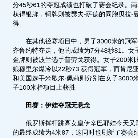
分45秒61的夺冠成绩也打破了赛会纪录。
获得银牌，铜牌则被瑟夫-萨德的同胞贝拉-
得。
在其他径赛项目中，男子3000米的冠军
齐鲁约特夺走，他的成绩为7分48秒81。女子
金牌则被波兰选手普劳戈获得。女子200米
娘穆里尔爆冷以22秒73 获得冠军，而肯尼
和美国选手米歇尔-佩莉则分别在女子3000
子100米栏项目上获胜
田赛：伊娃夺冠无悬念
俄罗斯撑杆跳高女皇伊辛巴耶娃今天又
的最终成绩为4米87，这同时也刷新了赛会