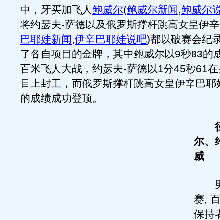
中，牙买加飞人
鲍威尔
(
鲍威尔新闻
,
鲍威尔
将约瑟夫-萨德以及俄罗斯撑杆跳高女皇伊
巴耶娃新闻
,
伊辛巴耶娃说吧
)
都以破赛会纪
了各自项目的金牌，其中鲍威尔以9秒83的
百米飞人大战，约瑟夫-萨德以1分45秒61在
目上封王，而俄罗斯撑杆跳高女皇伊辛巴耶娃
的成绩成功登顶。
尔、
威
男子
赛, 
保持