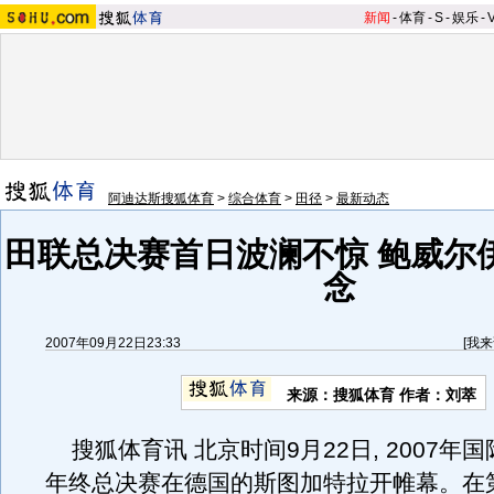
新闻
-
体育
-
S
-
娱乐
-
阿迪达斯搜狐体育
>
综合体育
>
田径
>
最新动态
田联总决赛首日波澜不惊 鲍威尔
念
2007年09月22日23:33
[
我来
来源：搜狐体育 作者：刘萃
搜狐体育讯 北京时间9月22日, 2007年
年终总决赛在德国的斯图加特拉开帷幕。在