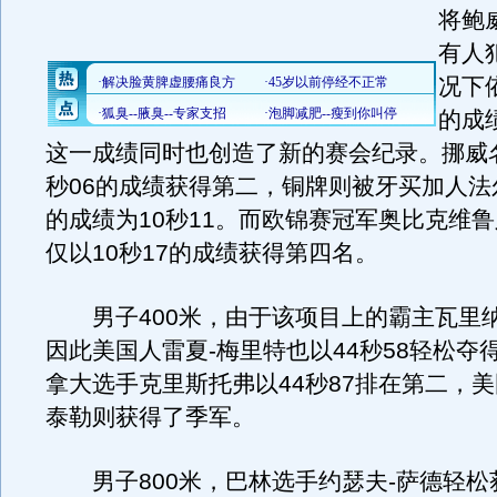
将鲍
有人
况下
的成
这一成绩同时也创造了新的赛会纪录。挪威名
秒06的成绩获得第二，铜牌则被牙买加人法
的成绩为10秒11。而欧锦赛冠军奥比克维
仅以10秒17的成绩获得第四名。
男子400米，由于该项目上的霸主瓦里
因此美国人雷夏-梅里特也以44秒58轻松夺
拿大选手克里斯托弗以44秒87排在第二，
泰勒则获得了季军。
男子800米，巴林选手约瑟夫-萨德轻松