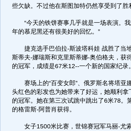
些欠缺。不过他在斯图加特仍然享受到了胜
“今天的铁饼赛事几乎就是一场表演。我至
年的慕尼黑还有很美好的回忆。”
捷克选手巴伯拉-斯波塔科娃 战胜了当
斯蒂夫-娜瑞斯和克里斯蒂娜-奥伯格夫，获
的冠军，成绩是67米12--一个新的国家纪录
赛场上的“百变女郎”、俄罗斯名将塔亚娜
头红色的彩发也为她带来了好运，她顺利拿
的冠军。她在第三次试跳中跳出了6米78。
的格雷斯-阿普肖获得。
女子1500米比赛，世锦赛冠军马丽-尤索