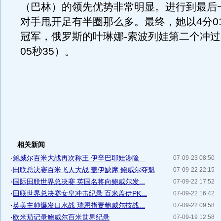
（巴林）的领先优势非常明显。进行到最后
对手甩开足有半圈那么多。最终，她以4分01
冠军，俄罗斯的叶琳娜-索波列娃第二个冲过
05秒35）。
相关新闻
·
鲍威尔百米大战再次称王 伊辛巴耶娃涉险...
07-09-23 08:50
·
田联总决赛百米飞人大战:盖伊缺席 鲍威尔夺魁
07-09-22 22:15
·
国际田联世界总决赛 英国名将向鲍威尔发...
07-09-22 17:52
·
田联世界总决赛女皇冲击纪录 百米盖伊PK...
07-09-22 16:42
·
英美主帅爆发口水战 瑞恩指责鲍威尔技战...
07-09-22 09:58
·
欧米茄记录鲍威尔百米世界纪录
07-09-19 12:58