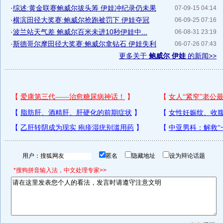
·
综述:黄金联赛鲍威尔拔头筹 伊娃冲纪录仍未果
07-09-15 04:14
·
横滨田径大奖赛:鲍威尔抢跑被罚下 伊娃夺冠
06-09-25 07:16
·
波兰站天气差 鲍威尔百米未进10秒伊娃中...
06-08-31 23:19
·
斯德哥尔摩田径大奖赛:鲍威尔拿钻石 伊娃失利
06-07-26 07:43
更多关于
鲍威尔 伊娃
的新闻>>
用户：
匿名
隐藏地址
设为辩论话题
*搜狗拼音输入法，中文处理专家>>