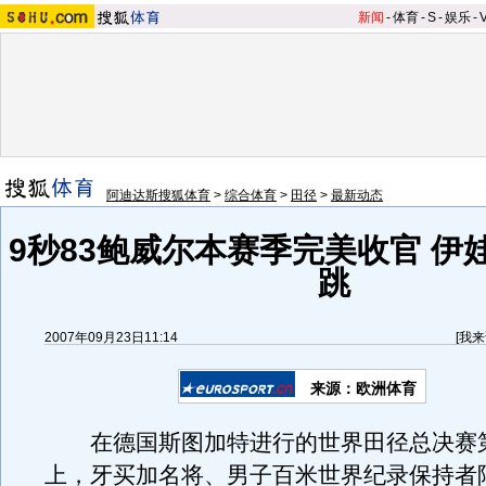
新闻
-
体育
-
S
-
娱乐
-
阿迪达斯搜狐体育
>
综合体育
>
田径
>
最新动态
9秒83鲍威尔本赛季完美收官 伊
跳
2007年09月23日11:14
[
我来
来源：欧洲体育
在德国斯图加特进行的世界田径总决赛
上，牙买加名将、男子百米世界纪录保持者