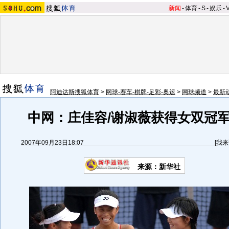
新闻
-
体育
-
S
-
娱乐
-
阿迪达斯搜狐体育
>
网球-赛车-棋牌-足彩-奥运
>
网球频道
>
最新
中网：庄佳容/谢淑薇获得女双冠军
2007年09月23日18:07
[
我来
来源：新华社