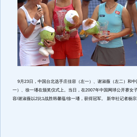
9月23日，中国台北选手庄佳容（左一）、谢淑薇（左二）和中
一）、徐一璠在颁奖仪式上。当日，在2007年中国网球公开赛女
容/谢淑薇以2比1战胜韩馨蕴/徐一璠，获得冠军。 新华社记者杨