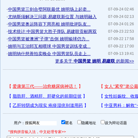
·
中国男篮三剑合璧阿联最优 姚明场上起牵...
07-09-24 02:46
·
尤纳斯须解决三问题:易建联新位置 与姚明融入
07-09-24 02:13
·
中国男篮奥运阵容下周亮相 姚明批评队友...
07-09-24 01:26
·
技术统计:中国男篮大胜子弹队 易建联贡献两双
07-09-23 22:53
·
中国男篮被澳洲"子弹"击倒 姚明输球仍力...
07-09-22 17:58
·
姚明与王治郅互相喂球 中国男篮训练变成...
07-09-22 17:00
·
姚明纳什慈善拍卖晚会 中国男篮队员走上...
07-09-13 19:41
更多关于
中国男篮 姚明 易建联
的新闻>>
用户：
匿名
隐藏地址
设为辩论话题
*搜狗拼音输入法，中文处理专家>>