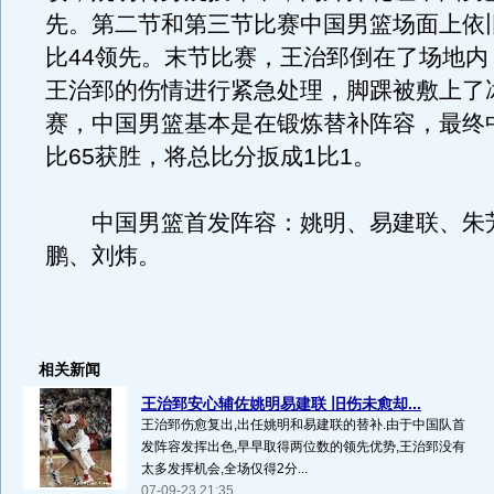
先。第二节和第三节比赛中国男篮场面上依旧
比44领先。末节比赛，王治郅倒在了场地内
王治郅的伤情进行紧急处理，脚踝被敷上了
赛，中国男篮基本是在锻炼替补阵容，最终中
比65获胜，将总比分扳成1比1。
中国男篮首发阵容：姚明、易建联、朱
鹏、刘炜。
相关新闻
王治郅安心辅佐姚明易建联 旧伤未愈却...
王治郅伤愈复出,出任姚明和易建联的替补.由于中国队首
发阵容发挥出色,早早取得两位数的领先优势,王治郅没有
太多发挥机会,全场仅得2分...
07-09-23 21:35