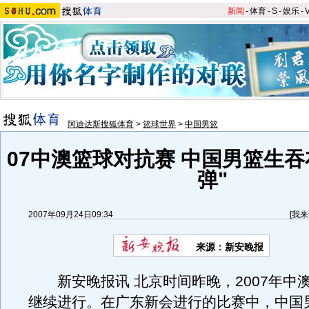
新闻
-
体育
-
S
-
娱乐
-
阿迪达斯搜狐体育
>
篮球世界
>
中国男篮
07中澳篮球对抗赛 中国男篮生吞
弹"
2007年09月24日09:34
[
我来
来源：新安晚报
新安晚报讯 北京时间昨晚，2007年中
继续进行。在广东新会进行的比赛中，中国男