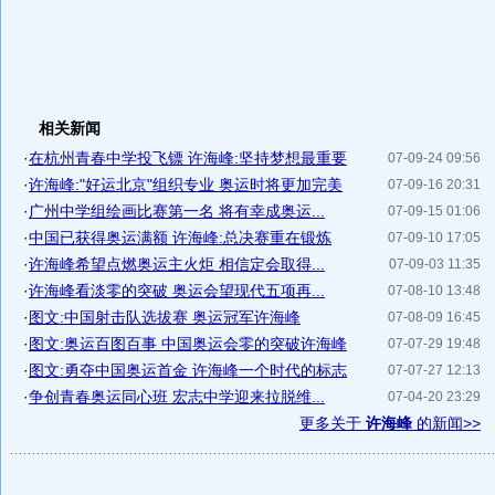
相关新闻
·
在杭州青春中学投飞镖 许海峰:坚持梦想最重要
07-09-24 09:56
·
许海峰:"好运北京"组织专业 奥运时将更加完美
07-09-16 20:31
·
广州中学组绘画比赛第一名 将有幸成奥运...
07-09-15 01:06
·
中国已获得奥运满额 许海峰:总决赛重在锻炼
07-09-10 17:05
·
许海峰希望点燃奥运主火炬 相信定会取得...
07-09-03 11:35
·
许海峰看淡零的突破 奥运会望现代五项再...
07-08-10 13:48
·
图文:中国射击队选拔赛 奥运冠军许海峰
07-08-09 16:45
·
图文:奥运百图百事 中国奥运会零的突破许海峰
07-07-29 19:48
·
图文:勇夺中国奥运首金 许海峰一个时代的标志
07-07-27 12:13
·
争创青春奥运同心班 宏志中学迎来拉脱维...
07-04-20 23:29
更多关于
许海峰
的新闻>>