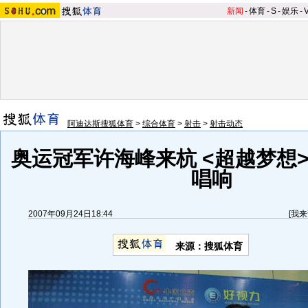
新闻
-
体育
-
S
-
娱乐
-
阿迪达斯搜狐体育
>
综合体育
>
射击
>
射击动态
奥运冠军许海峰来杭 <超越梦想
唱响
2007年09月24日18:44
[
我来
来源：搜狐体育