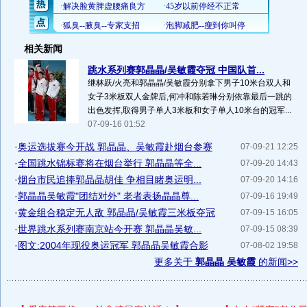
相关新闻
跳水系列赛郭晶晶/吴敏霞夺冠 中国队首...
继林跃/火亮和郭晶晶/吴敏霞分别拿下男子10米台双人和
女子3米板双人金牌后,何冲和陈若琳分别依靠最后一跳的
出色发挥,取得男子单人3米板和女子单人10米台的冠军...
07-09-16 01:52
·
奥运选拔赛今开战 郭晶晶、吴敏霞赴烟台参赛
07-09-21 12:25
·
全国跳水锦标赛将在烟台举行 郭晶晶等全...
07-09-20 14:43
·
烟台市民追捧郭晶晶胡佳 争相目睹奥运明...
07-09-20 14:16
·
郭晶晶吴敏霞"团结对外" 老者表扬晶晶尊...
07-09-16 19:49
·
黄金组合稳定无人敌 郭晶晶/吴敏霞三米板夺冠
07-09-15 16:05
·
世界跳水系列赛南京站今开赛 郭晶晶吴敏...
07-09-15 08:39
·
图文:2004年现役奥运冠军 郭晶晶吴敏霞合影
07-08-02 19:58
更多关于
郭晶晶 吴敏霞
的新闻>>