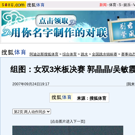
新闻
-
体育
-
S
-
娱乐
-
阿迪达斯搜狐体育
>
综合体育
>
跳水
>
全国跳水锦标赛
>
赛事动
组图：女双3米板决赛 郭晶晶/吴敏
2007年09月24日19:17
[
我来
来源：搜狐体育
[点击图片进入下一页]