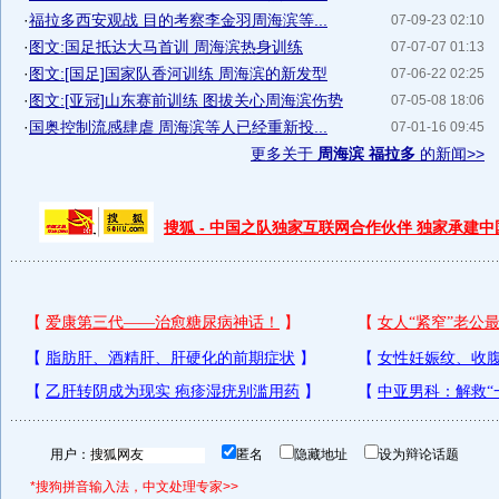
·
福拉多西安观战 目的考察李金羽周海滨等...
07-09-23 02:10
·
图文:国足抵达大马首训 周海滨热身训练
07-07-07 01:13
·
图文:[国足]国家队香河训练 周海滨的新发型
07-06-22 02:25
·
图文:[亚冠]山东赛前训练 图拔关心周海滨伤势
07-05-08 18:06
·
国奥控制流感肆虐 周海滨等人已经重新投...
07-01-16 09:45
更多关于
周海滨 福拉多
的新闻>>
搜狐 - 中国之队独家互联网合作伙伴 独家承建
用户：
匿名
隐藏地址
设为辩论话题
*搜狗拼音输入法，中文处理专家>>