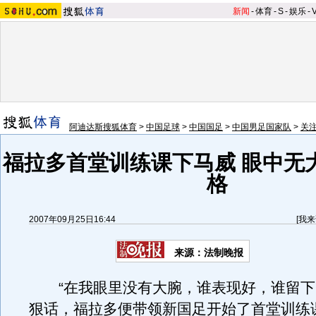
新闻
-
体育
-
S
-
娱乐
-
阿迪达斯搜狐体育
>
中国足球
>
中国国足
>
中国男足国家队
>
关
福拉多首堂训练课下马威 眼中无
格
2007年09月25日16:44
[
我来
来源：法制晚报
“在我眼里没有大腕，谁表现好，谁留下
狠话，福拉多便带领新国足开始了首堂训练