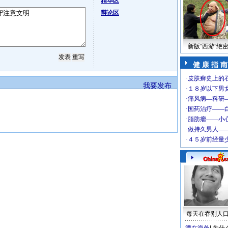
精华区
辩论区
新版“西游”绝
健 康 指 南
我要发布
每天在吞别人