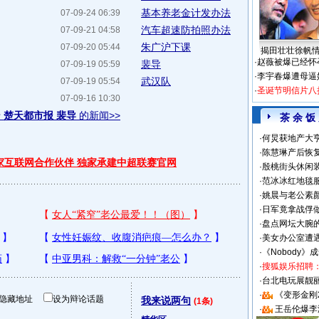
基本养老金计发办法
07-09-24 06:39
汽车超速防拍照办法
07-09-21 04:58
朱广沪下课
07-09-20 05:44
揭田壮壮徐帆
·
赵薇被爆已经怀
裴导
07-09-19 05:59
·
李宇春爆遭母逼
武汉队
07-09-19 05:54
·
圣诞节明信片八
07-09-16 10:30
于
楚天都市报 裴导
的新闻>>
茶 余 饭
·
何炅获地产大亨
·
陈慧琳产后恢复
独家互联网合作伙伴 独家承建中超联赛官网
·
殷桃街头休闲装
·
范冰冰红地毯
·
姚晨与老公素
·
日军竟拿战俘
·
盘点网坛大腕
·
美女办公室遭
·
《Nobody》
·
搜狐娱乐招聘
·
台北电玩展靓丽S
·
《变形金刚
隐藏地址
设为辩论话题
我来说两句
(1条)
·
王岳伦爆李