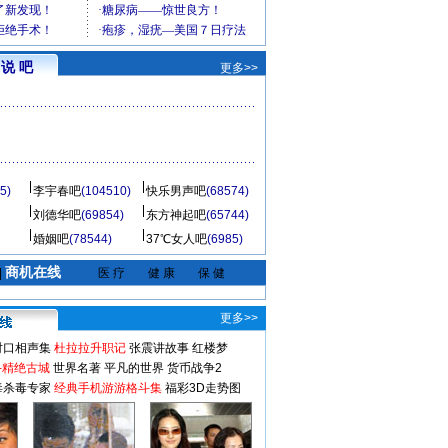
说 吧
更多>>
5)
李宇春吧
(104510)
快乐男声吧
(68574)
刘德华吧
(69854)
东方神起吧
(65744)
婚姻吧
(78544)
37℃女人吧
(6985)
商机在线
|
医 疗
健 康
保 健
更多>>
对口相声集
杜拉拉升职记
张震讲故事
红楼梦
-精绝古城
世界名著
平凡的世界
货币战争2
毒杀毒专家
经典手机游游格斗集
福彩3D走势图