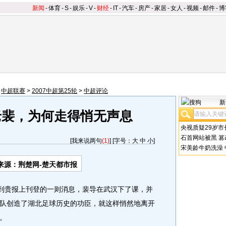
新闻
-
体育
-
S
-
娱乐
-
V
-
财经
-
IT
-
汽车
-
房产
-
家居
-
女人
-
视频
-
邮件
-
博
>
中超联赛
>
2007中超第25轮
>
中超评论
新
老裴，为何走得悄无声息
央视质疑29岁市
石首网站被黑
篡
[
我来说两句
(1)
] [字号：
大
中
小
]
宋美龄牛奶洗澡
来源：荆楚网-楚天都市报
到贵报上刊登的一则消息，裴导在武汉下了课，并
队创造了湖北足球历史的功臣，就这样悄然地离开
。