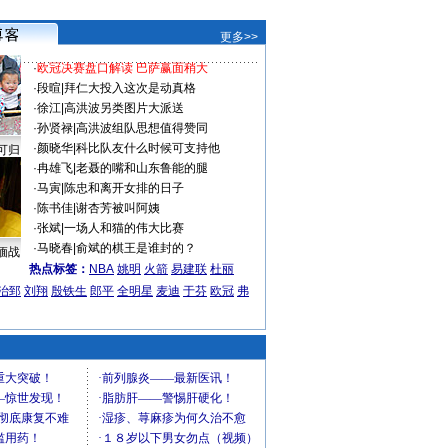
更多>>
·
欧冠决赛盘口解读 巴萨赢面稍大
·
段暄
|
拜仁大投入这次是动真格
·
徐江
|
高洪波另类图片大派送
·
孙贤禄
|
高洪波组队思想值得赞同
·
颜晓华
|
科比队友什么时候可支持他
可归
·
冉雄飞
|
老聂的嘴和山东鲁能的腿
·
马寅
|
陈忠和离开女排的日子
·
陈书佳
|
谢杏芳被叫阿姨
·
张斌
|
一场人和猫的伟大比赛
·
马晓春
|
俞斌的棋王是谁封的？
缅战
热点标签：
NBA
姚明
火箭
易建联
杜丽
治郅
刘翔
殷铁生
郎平
全明星
麦迪
于芬
欧冠
弗