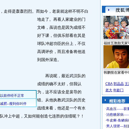
，走得是轰轰烈烈。
而如今，老裴就这样不明不白
地走了。再看人家建业的门
文峰，虽说也是因为成绩不
好下课，但俱乐部看在其是
球队冲超功臣的分上，不仅
福娃五胞胎无家
高调评价，而且准备将他送
到国外深造。
韩鹏恨在家看中
再说呢，最近武汉队的
成绩的确不太好，但我认
CBA
郭晶晶
王
老大
年龄门
为，这不应该全是裴导的
错。从他执教武汉队的历史
精彩推荐
战绩来看，他还是一个有水
队冲上中超，又如何能创造七连胜的佳绩呢？！