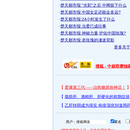
·
楚天都市报:"光彩"之后 中网留下什么
·
楚天都市报:中国女足还能走多远?
·
楚天都市报:24小时发生了什么
·
楚天都市报:当爱已成往事
·
楚天都市报:神秘力量,护佑中国玫瑰?
·
楚天都市报:老玫瑰的凄迷背影
更多关
搜狐 - 中超联赛
用户：
匿名