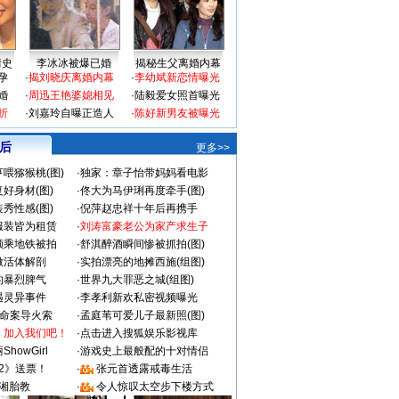
情史
李冰冰被爆已婚
揭秘生父离婚内幕
孕
·
揭刘晓庆离婚内幕
·
李幼斌新恋情曝光
婚
·
周迅王艳婆媳相见
·
陆毅爱女照首曝光
折
·
刘嘉玲自曝正造人
·
陈好新男友被曝光
 后
更多>>
喂猕猴桃(图)
·
独家：章子怡带妈妈看电影
好身材(图)
·
佟大为马伊琍再度牵手(图)
秀性感(图)
·
倪萍赵忠祥十年后再携手
服装皆为租赁
·
刘涛富豪老公为家产求生子
颜乘地铁被拍
·
舒淇醉酒瞬间惨被抓拍(图)
做活体解剖
·
实拍漂亮的地摊西施(组图)
的暴烈脾气
·
世界九大罪恶之城(组图)
遇灵异事件
·
李孝利新欢私密视频曝光
成命案导火索
·
孟庭苇可爱儿子最新照(图)
：加入我们吧！
·
点击进入搜狐娱乐影视库
howGirl
·
游戏史上最般配的十对情侣
2》送票！
·
张元首透露戒毒生活
湘胎教
·
令人惊叹太空步下楼方式