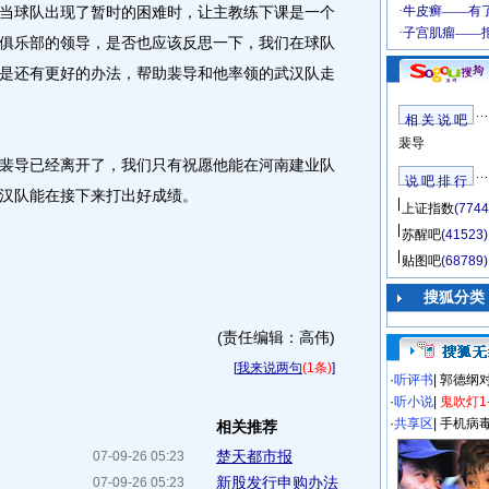
球队出现了暂时的困难时，让主教练下课是一个
俱乐部的领导，是否也应该反思一下，我们在球队
是还有更好的办法，帮助裴导和他率领的武汉队走
相 关 说 吧
裴导
导已经离开了，我们只有祝愿他能在河南建业队
说 吧 排 行
汉队能在接下来打出好成绩。
上证指数
(7744
苏醒吧
(41523)
贴图吧
(68789)
搜狐分类
(责任编辑：高伟)
[
我来说两句
(1条)
]
·
听评书
|
郭德纲
·
听小说
|
鬼吹灯1
·
共享区
|
手机病
相关推荐
楚天都市报
07-09-26 05:23
新股发行申购办法
07-09-26 05:23