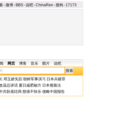
客
-
微博
-
BBS
-
说吧
-
ChinaRen
-
搜狗
-
17173
闻
网页
博客
音乐
图片
说吧
长
邓玉娇失踪
朝鲜军事演习
日本兵赎罪
改温总讲话
夏日减肥秘方
日本瘦脸法
中共卧底结局
慈禧不快乐
侵略中国报告