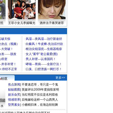
密照
王菲小女儿李嫣曝光
酒井法子痛哭谢罪
更多>>
焦点新闻
|
不要迷恋哥，哥只是一个鬼
贴贴图图
|
英媒评出2009年度搞怪发明
娱乐旮旯
|
当红明星不仅仅是名利双收
情感世界
|
后悔嫁给这样一个山西男人
型男索女
|
小糖精归来，在海边轻轻舞
口水