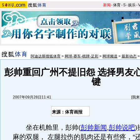
新闻
-
体育
-
S
-
娱乐
-
阿迪达斯搜狐体育
>
网球-赛车-棋牌-足彩
>
网球频道
>
最新动态
彭帅重回广州不提旧怨 选择男友
键
2007年09月28日11:41
[
我来
来源：体育画报
坐在机舱里，彭帅
(
彭帅新闻
,
彭帅说吧
)
麻的双腿， 左腿拉伤的肌肉还是有些疼，“