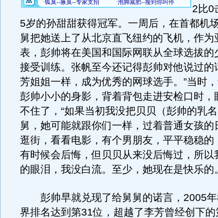
2比
5岁的孙甜甜获得冠军。一周后，在首都机
舅把她送上了从北京直飞纽约的飞机，作为
表，彭帅将在美国和国际网联从全球选拔的
接受训练。张帆至今还记得彭帅对他说过的
芳姐姐一样，成为优秀的网球选手。”当时
彭帅小小的身影，背着背包走进安检口时，
不住了，“如果当初我没把贝贝（彭帅的乳
舅，她可能就跟你们一样，过着普通女孩的
逛街，看看电影，有个男朋友，平平稳稳的
有时候会后悔，但贝贝从来没后悔过，所以
的眼泪，我没白流。至少，她现在是快乐的。
彭帅早就兑现了给舅舅的诺言，2005年
界排名达到第31位，超越了李芳曾经创下的