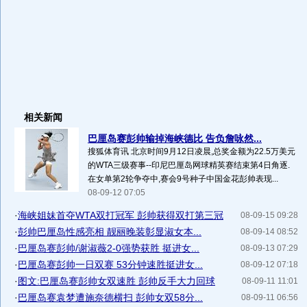
相关新闻
巴厘岛赛彭帅输掉海峡德比 告负詹咏然...
搜狐体育讯 北京时间9月12日凌晨,总奖金额为22.5万美元
的WTA三级赛事--印尼巴厘岛网球精英赛结束第4日角逐.
在女单第2轮争夺中,赛会9号种子中国金花彭帅表现...
08-09-12 07:05
·
海峡姐妹首夺WTA双打冠军 彭帅获得双打第三冠
08-09-15 09:28
·
彭帅巴厘岛性感亮相 靓丽晚装彰显淑女本...
08-09-14 08:52
·
巴厘岛赛彭帅/谢淑薇2-0强势获胜 挺进女...
08-09-13 07:29
·
巴厘岛赛彭帅一日双赛 53分钟速胜挺进女...
08-09-12 07:18
·
图文:巴厘岛赛彭帅女双速胜 彭帅反手大力回球
08-09-11 11:01
·
巴厘岛赛袁梦遭施奈德横扫 彭帅女双58分...
08-09-11 06:56