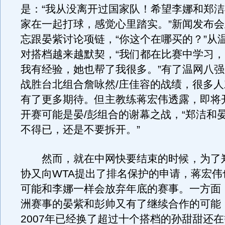
是：“我从没离开过国家队！希望李娜和郑
家在一起打球，感觉心里踏实。”新闻发布
忘跟晏紫讨论项链，“你这个在哪买的？”从
对搭档越来越默契，“我们都在比赛中学习
我有经验，她也帮了我很多。”有了温网八
战胜台北组合詹咏然/庄佳容的战绩，很多
有了更多期待。但主教练蒋宏伟透露，即将
开赛可能是晏/彭组合的谢幕之战，“郑洁和
不得已，还是不要拆开。”
然而，就在中网快要结束的时候，为了
协又向WTA提出了排名保护的申请，蒋宏伟
可能和李娜一样会放弃年底的赛事。一方面
洲赛事的晏紫和彭帅又有了继续合作的可能
2007年已经换了超过十个搭档的孙甜甜还