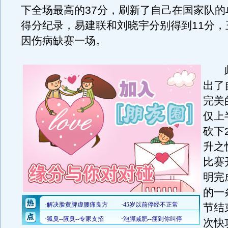
下全场最高的37分，刷新了自己在国家队的
得分纪录，易建联和刘晓宇分别得到11分，
因伤病缺赛一场。
此
出了
完美
仅上
砍下
升之
比赛
明完
的一
节结
次快