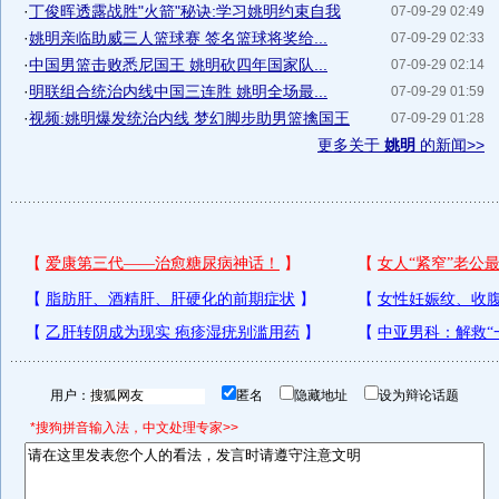
·
丁俊晖透露战胜"火箭"秘诀:学习姚明约束自我
07-09-29 02:49
·
姚明亲临助威三人篮球赛 签名篮球将奖给...
07-09-29 02:33
·
中国男篮击败悉尼国王 姚明砍四年国家队...
07-09-29 02:14
·
明联组合统治内线中国三连胜 姚明全场最...
07-09-29 01:59
·
视频:姚明爆发统治内线 梦幻脚步助男篮擒国王
07-09-29 01:28
更多关于
姚明
的新闻>>
用户：
匿名
隐藏地址
设为辩论话题
*搜狗拼音输入法，中文处理专家>>