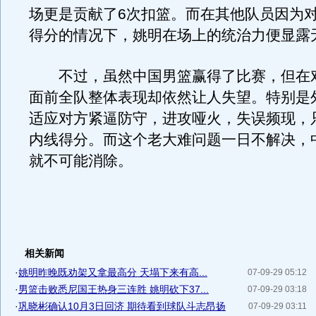
场更是贡献了6次扣篮。而在其他队员因为
得分的情况下，姚明在场上的统治力便显露
不过，虽然中国男篮赢得了比赛，但在
面前全队整体表现却依然让人失望。特别是
适应对方紧逼防守，进攻哑火，失误频现，
内线得分。而这个老大难问题一日不解决，
就不可能消除。
相关新闻
·
姚明昨晚既劝架又拿最高分 天塌下来有高...
07-09-29 05:12
·
男篮击败悉尼国王热身三连胜 姚明砍下37...
07-09-29 03:18
·
巩晓彬确认10月3日回济 期待看到球队斗志昂扬
07-09-29 03:11