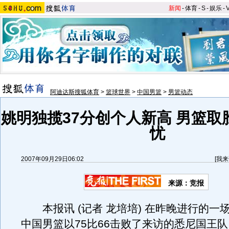
新闻
-
体育
-
S
-
娱乐
-
阿迪达斯搜狐体育
>
篮球世界
>
中国男篮
>
男篮动态
姚明独揽37分创个人新高 男篮取
忧
2007年09月29日06:02
[
我来
来源：竞报
本报讯 (记者 龙培培) 在昨晚进行的一
中国男篮以75比66击败了来访的悉尼国王