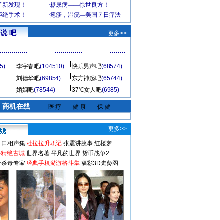
说 吧
更多>>
5)
李宇春吧
(104510)
快乐男声吧
(68574)
刘德华吧
(69854)
东方神起吧
(65744)
婚姻吧
(78544)
37℃女人吧
(6985)
商机在线
|
医 疗
健 康
保 健
更多>>
对口相声集
杜拉拉升职记
张震讲故事
红楼梦
-精绝古城
世界名著
平凡的世界
货币战争2
毒杀毒专家
经典手机游游格斗集
福彩3D走势图