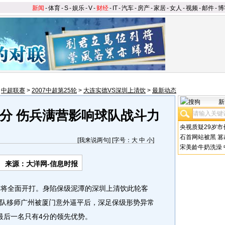
新闻
-
体育
-
S
-
娱乐
-
V
-
财经
-
IT
-
汽车
-
房产
-
家居
-
女人
-
视频
-
邮件
-
博
>
中超联赛
>
2007中超第25轮
>
大连实德VS深圳上清饮
>
最新动态
新
分 伤兵满营影响球队战斗力
央视质疑29岁市
石首网站被黑
篡
[
我来说两句
] [字号：
大
中
小
]
宋美龄牛奶洗澡
来源：大洋网-信息时报
将全面开打。身陷保级泥潭的深圳上清饮此轮客
队移师广州被厦门意外逼平后，深足保级形势异常
最后一名只有4分的领先优势。