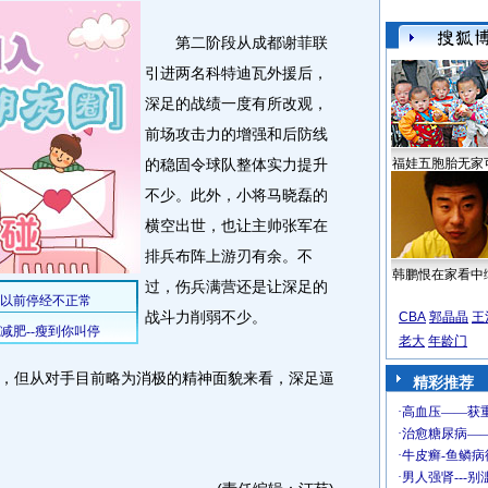
第二阶段从成都谢菲联
引进两名科特迪瓦外援后，
深足的战绩一度有所改观，
前场攻击力的增强和后防线
的稳固令球队整体实力提升
福娃五胞胎无家
不少。此外，小将马晓磊的
横空出世，也让主帅张军在
排兵布阵上游刃有余。不
韩鹏恨在家看中
过，伤兵满营还是让深足的
战斗力削弱不少。
CBA
郭晶晶
王
老大
年龄门
但从对手目前略为消极的精神面貌来看，深足逼
精彩推荐