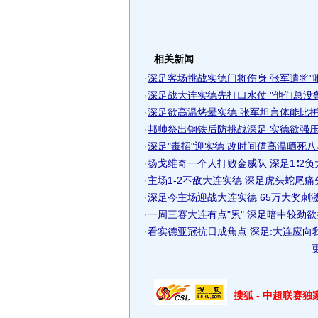
相关新闻
·
深足客场挑战实德门将伤身 张军遣将"唯状
·
深足战大连实德先打口水仗 "他们总没
·
深足欲高温烤晕实德 张军坦言体能比拼决
·
邦帅祭出钢铁后防挑战深足 实德欲强压"地
·
深足"毒招"迎实德 改时间借高温晒死
·
扬戈维奇一个人打败金威队 深足1∶2负大.
·
主场1-2不敌大连实德 深足虎头蛇尾痛
·
深足今主场迎战大连实德 65万大奖刺
·
一周三赛大连有点"累" 深足暗中较劲
·
看实德亚冠抗日成焦点 深足:大连应向
搜狐 - 中超联赛