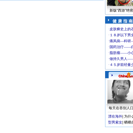
新版“西游”绝
健 康 指 南
每天在吞别人
漂在海外
|
为什
型男索女
|
晒晒