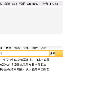
客
-
微博
-
BBS
-
说吧
-
ChinaRen
-
搜狗
-
17173
闻
网页
博客
音乐
图片
说吧
长
邓玉娇失踪
朝鲜军事演习
日本兵赎罪
改温总讲话
夏日减肥秘方
日本瘦脸法
中共卧底结局
慈禧不快乐
侵略中国报告