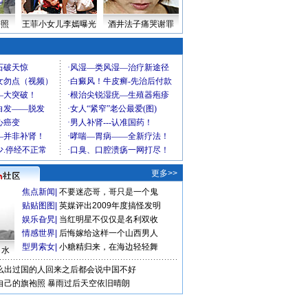
密照
王菲小女儿李嫣曝光
酒井法子痛哭谢罪
更多>>
焦点新闻
|
不要迷恋哥，哥只是一个鬼
贴贴图图
|
英媒评出2009年度搞怪发明
娱乐旮旯
|
当红明星不仅仅是名利双收
情感世界
|
后悔嫁给这样一个山西男人
型男索女
|
小糖精归来，在海边轻轻舞
口水
么出过国的人回来之后都会说中国不好
自己的旗袍照
暴雨过后天空依旧晴朗