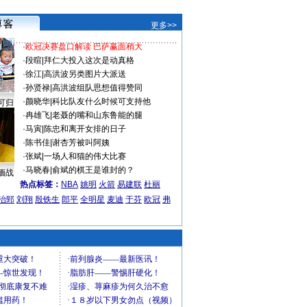
更多>>
·
欧冠决赛盘口解读 巴萨赢面稍大
·
段暄
|
拜仁大投入这次是动真格
·
徐江
|
高洪波另类图片大派送
·
孙贤禄
|
高洪波组队思想值得赞同
·
颜晓华
|
科比队友什么时候可支持他
可归
·
冉雄飞
|
老聂的嘴和山东鲁能的腿
·
马寅
|
陈忠和离开女排的日子
·
陈书佳
|
谢杏芳被叫阿姨
·
张斌
|
一场人和猫的伟大比赛
·
马晓春
|
俞斌的棋王是谁封的？
缅战
热点标签：
NBA
姚明
火箭
易建联
杜丽
治郅
刘翔
殷铁生
郎平
全明星
麦迪
于芬
欧冠
弗