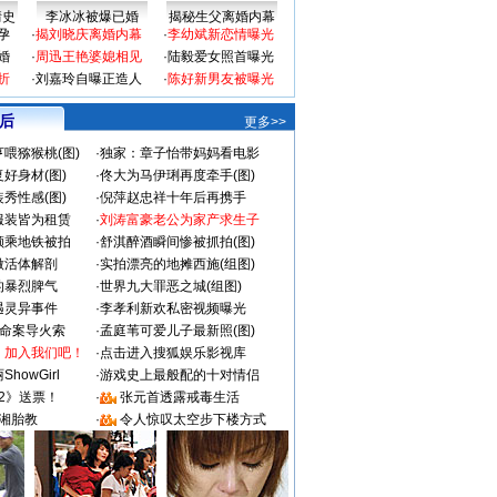
情史
李冰冰被爆已婚
揭秘生父离婚内幕
孕
·
揭刘晓庆离婚内幕
·
李幼斌新恋情曝光
婚
·
周迅王艳婆媳相见
·
陆毅爱女照首曝光
折
·
刘嘉玲自曝正造人
·
陈好新男友被曝光
 后
更多>>
喂猕猴桃(图)
·
独家：章子怡带妈妈看电影
好身材(图)
·
佟大为马伊琍再度牵手(图)
秀性感(图)
·
倪萍赵忠祥十年后再携手
服装皆为租赁
·
刘涛富豪老公为家产求生子
颜乘地铁被拍
·
舒淇醉酒瞬间惨被抓拍(图)
做活体解剖
·
实拍漂亮的地摊西施(组图)
的暴烈脾气
·
世界九大罪恶之城(组图)
遇灵异事件
·
李孝利新欢私密视频曝光
成命案导火索
·
孟庭苇可爱儿子最新照(图)
：加入我们吧！
·
点击进入搜狐娱乐影视库
howGirl
·
游戏史上最般配的十对情侣
2》送票！
·
张元首透露戒毒生活
湘胎教
·
令人惊叹太空步下楼方式