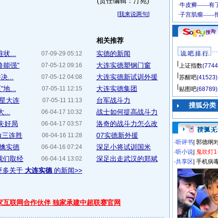
(责任编辑：汀苑)
[
我来说两句
]
相关推荐
...
实德的新闻
07-09-29 05:12
说 吧 排 行
鲁能强"
大连实德塑钢门窗
07-05-12 09:16
上证指数
(7744
...
大连实德新试训外援
07-05-12 04:08
苏醒吧
(41523)
...
大连实德集团
07-05-11 12:15
贴图吧
(68789)
八星大连
台军战斗力
07-05-11 11:13
搜狐分类
..
战士如何提高战斗力
06-04-17 10:32
失好局
洛奇的战斗力怎么改
06-04-17 03:57
激三连胜
07实德新外援
06-04-16 11:28
·
听评书
|
郭德纲
欲擒实德
深足小将试训国米
06-04-16 07:24
·
听小说
|
鬼吹灯1
我们取经
深足出走武汉的郑斌
06-04-14 13:02
·
共享区
|
手机病
更多关于
大连实德
的新闻>>
独家互联网合作伙伴 独家承建中超联赛官网