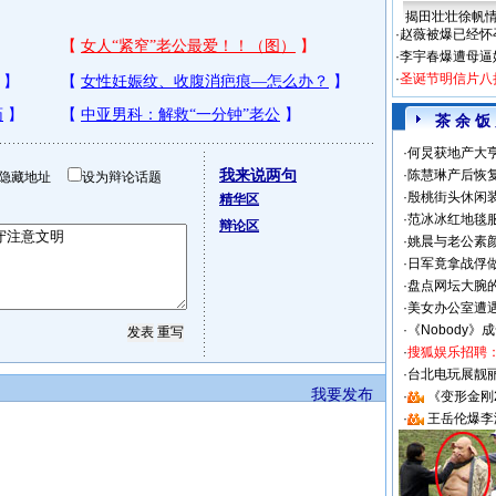
揭田壮壮徐帆
·
赵薇被爆已经怀
·
李宇春爆遭母逼
·
圣诞节明信片八
茶 余 饭
·
何炅获地产大亨
我来说两句
·
陈慧琳产后恢复
隐藏地址
设为辩论话题
·
殷桃街头休闲装
精华区
·
范冰冰红地毯
辩论区
·
姚晨与老公素
·
日军竟拿战俘
·
盘点网坛大腕
·
美女办公室遭
·
《Nobody》
·
搜狐娱乐招聘
·
台北电玩展靓丽S
我要发布
·
《变形金刚
·
王岳伦爆李