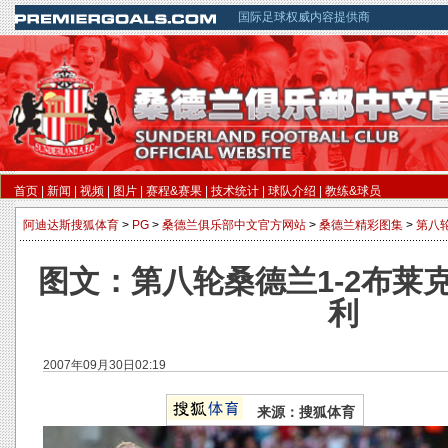
国际足球权威内容提供商
首页
|
新闻
|
视频
|
图片
|
赛程&赛果
|
技术统计
|
球队介绍
|
教练&球员
阿迪达斯搜狐体育
>
PG
>
桑德兰俱乐部中文官方网站
>
桑德兰精彩图集
>
第八轮
图文：第八轮桑德兰1-2布莱
利
2007年09月30日02:19
来源：搜狐体育