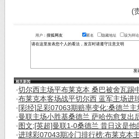
(
用户：
匿名
隐藏地址
设为辩论
相关新闻
·
切尔西主场平布莱克本 桑巴被舍瓦踢中头
·
布莱克本客场战平切尔西 蓝军主场进球记
·
[彩经]足彩07063期赔率变化:桑德兰
·
曼联主场小胜基桑德兰 萨哈伤愈复出后头
·
图文;[英超]曼联1-0桑德兰 昔日这是
·
进球彩07043期冷门排行榜:布莱克本