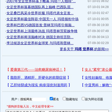
·
2007年女足世界杯落下帷幕 玛塔一人独得"...
07-10-01 06:02
·
女足世界杯落幕德国队再上巅峰 巴西队屈...
07-10-01 04:28
·
女足桑巴风采令世界折服 玛塔代表女足发...
07-10-01 02:47
·
女足世界杯最佳阵容:中国无一人 玛塔领衔中场
07-10-01 00:05
·
世界杯巴西VS德国首发:普林茨玛塔引领巅...
07-09-30 19:30
·
女足世界杯上演最终决战 玛塔普林茨双姝争锋
07-09-30 07:49
·
女足世界杯将演巅峰对决 德国主帅坦言防...
07-09-30 04:13
·
李洁候选女足世界杯金球奖 与玛塔和普林...
07-09-30 02:29
更多关于
玛塔 世界杯
的新闻>>
用户：
匿名
隐藏地址
设为辩论话题
*搜狗拼音输入法，中文处理专家>>