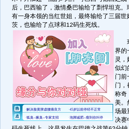
后，巴西输了，激情桑巴输给了剽悍坦克。
有一身本领的当红世姐，最终输给了三届世
茨，也输给了点球和12码生死线。
玛
界的
灵，
似幻
门前
门，
称奇
美。
场最
决赛
码生死线上。这是发生在巴德之战第62分钟