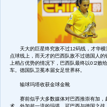
天大的巨星终究敌不过12码线，才华横
点球线上，而天才的巴西队敌不过德国人的
上稍占优势的情况下，巴西队最终以0∶2败
车。德国队卫冕本届女足世界杯。
输球玛塔收获金球金靴
赛前似乎大多数媒体对巴西推崇有加，
术，外加超一流的玛塔。可巴西与德国之战，