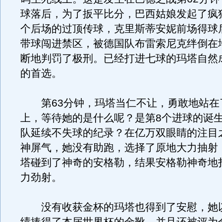
球落后，为了扳平比分，巴西姑娘发起了疯
个后场的过顶传球，克里斯蒂安妮前场得球
带球闯进禁区，被德国队布雷索尼克绊倒在
断地判罚了极刑。已经打进七球的玛塔自然
的首选。
第63分钟，玛塔当仁不让，勇敢地站在了
上，等待她的是什么呢？是第8个进球的诞
队延续不失球的纪录？在亿万双眼睛的注目
神屏气，她没有助跑，选择了原地大力抽射
塔碰到了神奇的安格勒，结果安格勒神奇地
力劲射。
没有收获金杯的玛塔也得到了安慰，她以