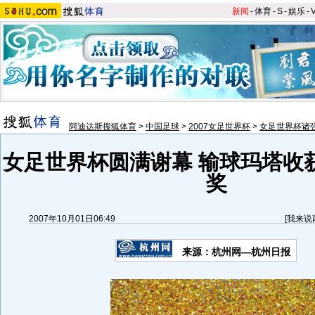
新闻
-
体育
-
S
-
娱乐
-
阿迪达斯搜狐体育
>
中国足球
>
2007女足世界杯
>
女足世界杯诸
女足世界杯圆满谢幕 输球玛塔收
奖
2007年10月01日06:49
[
我来说
来源：杭州网—杭州日报