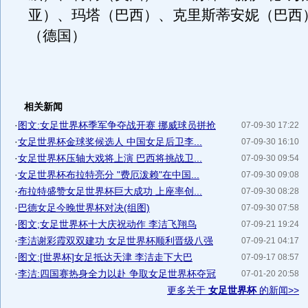
亚）、玛塔（巴西）、克里斯蒂安妮（巴西
（德国）
相关新闻
·
图文:女足世界杯季军争夺战开赛 挪威球员拼抢
07-09-30 17:22
·
女足世界杯金球奖候选人 中国女足后卫李...
07-09-30 16:10
·
女足世界杯压轴大戏将上演 巴西将挑战卫...
07-09-30 09:54
·
女足世界杯布拉特亮分 "费厄泼赖"在中国...
07-09-30 09:08
·
布拉特盛赞女足世界杯巨大成功 上座率创...
07-09-30 08:28
·
巴德女足今晚世界杯对决(组图)
07-09-30 07:58
·
图文;女足世界杯十大庆祝动作 李洁飞翔鸟
07-09-21 19:24
·
李洁谢彩霞双双建功 女足世界杯顺利晋级八强
07-09-21 04:17
·
图文:[世界杯]女足抵达天津 李洁走下大巴
07-09-17 08:57
·
李洁:四国赛热身全力以赴 争取女足世界杯夺冠
07-01-20 20:58
更多关于
女足世界杯
的新闻>>