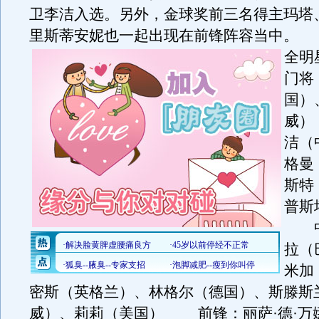
卫李洁入选。另外，金球奖前三名得主玛塔
里斯蒂安妮也一起出现在前锋阵容当中。
全
门将
国）
威
洁（
格曼
斯特
普斯
中
拉（
米加
密斯（英格兰）、林格尔（德国）、斯滕斯
威）、莉莉（美国） 前锋：丽萨·德·万