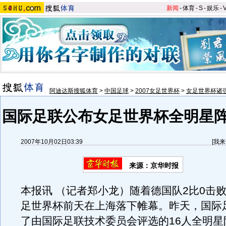
新闻
-
体育
-
S
-
娱乐
-
阿迪达斯搜狐体育
>
中国足球
>
2007女足世界杯
>
女足世界杯诸
国际足联公布女足世界杯全明星阵
2007年10月02日03:39
[
我来
来源：京华时报
本报讯 （记者郑小龙）随着德国队2比0击
足世界杯前天在上海落下帷幕。昨天，国际
了由国际足联技术委员会评选的16人全明星