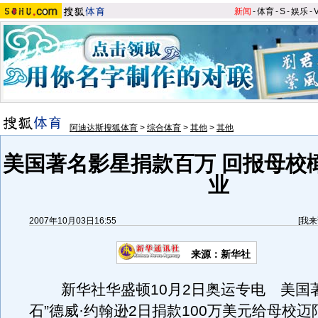
新闻
-
体育
-
S
-
娱乐
-
阿迪达斯搜狐体育
>
综合体育
>
其他
>
其他
美国著名影星捐款百万 回报母校
业
2007年10月03日16:55
[
我来
来源：新华社
新华社华盛顿10月2日奥运专电 美国著
石”德威·约翰逊2日捐款100万美元给母校迈