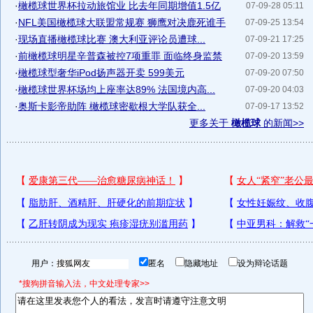
·
橄榄球世界杯拉动旅馆业 比去年同期增值1.5亿
07-09-28 05:11
·
NFL美国橄榄球大联盟常规赛 狮鹰对决鹿死谁手
07-09-25 13:54
·
现场直播橄榄球比赛 澳大利亚评论员遭球...
07-09-21 17:25
·
前橄榄球明星辛普森被控7项重罪 面临终身监禁
07-09-20 13:59
·
橄榄球型奢华iPod扬声器开卖 599美元
07-09-20 07:50
·
橄榄球世界杯场均上座率达89% 法国境内高...
07-09-20 04:03
·
奥斯卡影帝助阵 橄榄球密歇根大学队获全...
07-09-17 13:52
更多关于
橄榄球
的新闻>>
用户：
匿名
隐藏地址
设为辩论话题
*搜狗拼音输入法，中文处理专家>>