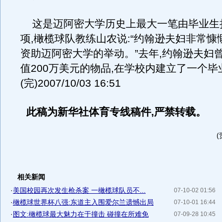
这是迈阿密大学历史上最大一笔由毕业生
项,橄榄球队教练山农说:“约翰逊夫妇非常慷
资助迈阿密大学的举动。”去年,约翰逊夫妇
值200万美元的物品,在学校内建立了一个
(完)2007/10/03 16:51
此稿为新华社体育专线稿件,严禁转载。
相关新闻
·
美国校园再次发生枪杀案 一橄榄球队员不...
07-10-02 01:56
·
橄榄球世界杯八强:东道主入围爱尔兰遗憾出局
07-10-01 16:44
·
图文:橄榄球最大魅力在于撞击 碰撞在所难免
07-09-28 10:45