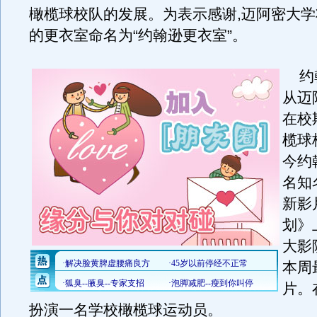
橄榄球校队的发展。为表示感谢,迈阿密大
的更衣室命名为“约翰逊更衣室”。
约翰
从迈
在校
榄球
今约
名知
新影
划》
大影
本周
片。
扮演一名学校橄榄球运动员。