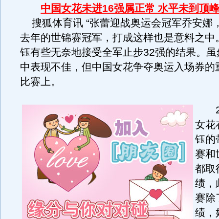
中国女花未进16强属正常 水平未到顶
搜狐体育讯 “张蕾迎战奥运会冠军乔安娜
去年的世锦赛冠军，打成这样也是意料之中
钰有些无奈地接受全军止步32强的结果。虽
中表现不佳，但中国女花争夺奥运入场券的
比赛上。
20
女花
钰的
赛和
都取
绩，
赛除
绩，