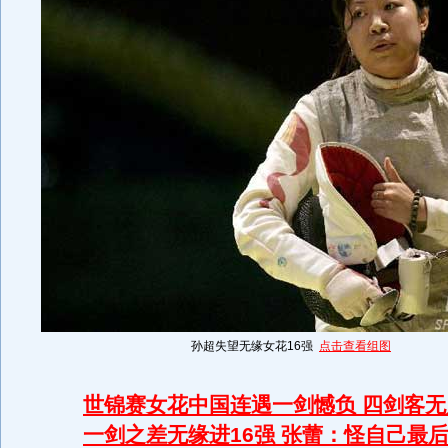
孙超失望无缘女花16强
点击查看组图
世锦赛女花中国连遇一剑憾负 四剑客无
一剑之差无缘进16强 张蕾：怪自己最