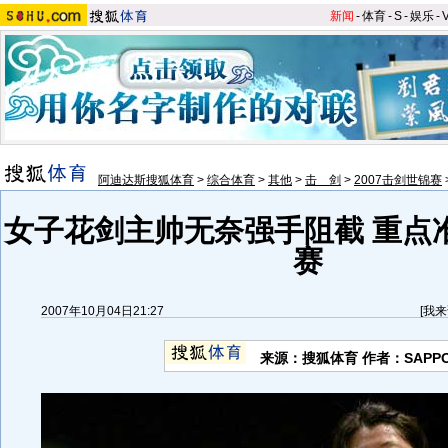
新闻
-
体育
-
S
-
娱乐
-
阿迪达斯搜狐体育
>
综合体育
>
其他
>
击 剑
>
2007击剑世锦赛
女子花剑主帅无奈强手阻截 重点
赛
2007年10月04日21:27
[
我来
来源：搜狐体育 作者：SAPP