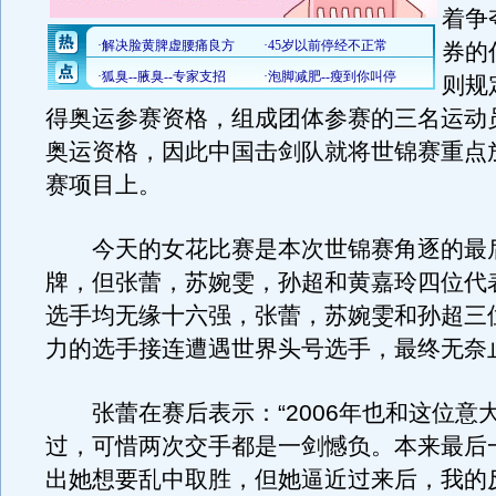
着争
券的
则规
得奥运参赛资格，组成团体参赛的三名运动
奥运资格，因此中国击剑队就将世锦赛重点
赛项目上。
今天的女花比赛是本次世锦赛角逐的最
牌，但张蕾，苏婉雯，孙超和黄嘉玲四位代
选手均无缘十六强，张蕾，苏婉雯和孙超三
力的选手接连遭遇世界头号选手，最终无奈止
张蕾在赛后表示：“2006年也和这位意
过，可惜两次交手都是一剑憾负。本来最后
出她想要乱中取胜，但她逼近过来后，我的