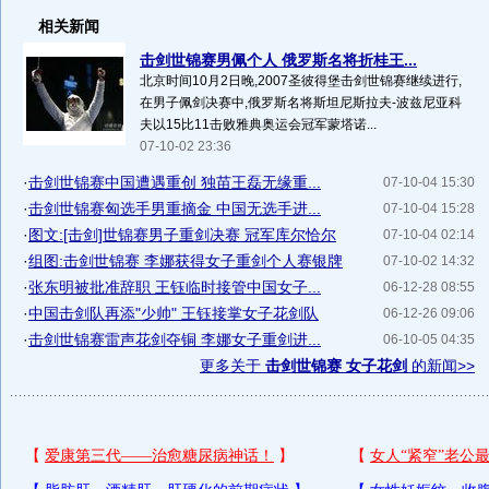
相关新闻
击剑世锦赛男佩个人 俄罗斯名将折桂王...
北京时间10月2日晚,2007圣彼得堡击剑世锦赛继续进行,
在男子佩剑决赛中,俄罗斯名将斯坦尼斯拉夫-波兹尼亚科
夫以15比11击败雅典奥运会冠军蒙塔诺...
07-10-02 23:36
·
击剑世锦赛中国遭遇重创 独苗王磊无缘重...
07-10-04 15:30
·
击剑世锦赛匈选手男重摘金 中国无选手进...
07-10-04 15:28
·
图文:[击剑]世锦赛男子重剑决赛 冠军库尔恰尔
07-10-04 02:14
·
组图:击剑世锦赛 李娜获得女子重剑个人赛银牌
07-10-02 14:32
·
张东明被批准辞职 王钰临时接管中国女子...
06-12-28 08:55
·
中国击剑队再添"少帅" 王钰接掌女子花剑队
06-12-26 09:06
·
击剑世锦赛雷声花剑夺铜 李娜女子重剑进...
06-10-05 04:35
更多关于
击剑世锦赛 女子花剑
的新闻>>