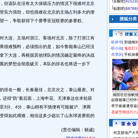
苏醒吧
(41523)
，但该队在没有太大保级压力的情况下很难对北京
贴图吧
(68789)
管实力强劲，却也很难在北京的主场占到多大的便
搜狐分类
望一，争取获得下个赛季亚冠联赛的参赛权。
大连、主场对浙江、客场对北京，除了打浙江有
·
听评书
|
郭德纲
果很难预料，必须指出的是，如今鲁能泰山已经没
·
听小说
|
鬼吹灯1
·
共享区
|
手机病
拿下大连，再根据其他球队的情况确定最终的决战
冕的梦想会彻底破灭，本队的排名也将进一步下
排名一般，长春最佳，北京次之，泰山最差。对
揭田壮壮徐帆
，还得“防”着后面，上海申花、天津泰达在本轮获
·
赵薇被爆已经怀
·
李宇春爆遭母逼
至3分、4分，泰山稍有不慎便有可能被沪、津两
·
圣诞节明信片八
变得如此艰难，相信这多少超出了山东球迷赛前的
茶 余 饭
(责任编辑：杨诚)
·
何炅获地产大亨