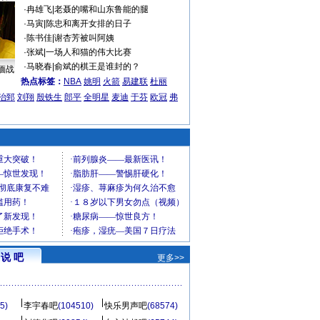
·
冉雄飞
|
老聂的嘴和山东鲁能的腿
·
马寅
|
陈忠和离开女排的日子
·
陈书佳
|
谢杏芳被叫阿姨
·
张斌
|
一场人和猫的伟大比赛
·
马晓春
|
俞斌的棋王是谁封的？
缅战
热点标签：
NBA
姚明
火箭
易建联
杜丽
治郅
刘翔
殷铁生
郎平
全明星
麦迪
于芬
欧冠
弗
说 吧
更多>>
5)
李宇春吧
(104510)
快乐男声吧
(68574)