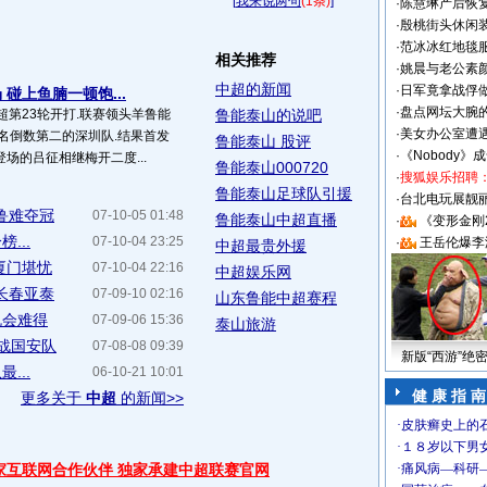
[
我来说两句
(1条)
]
·
陈慧琳产后恢复
·
殷桃街头休闲装
·
范冰冰红地毯
相关推荐
·
姚晨与老公素
中超的新闻
·
日军竟拿战俘
碰上鱼腩一顿饱...
·
盘点网坛大腕
中超第23轮开打.联赛领头羊鲁能
鲁能泰山的说吧
·
美女办公室遭
名倒数第二的深圳队.结果首发
鲁能泰山 股评
·
《Nobody》
场的吕征相继梅开二度...
鲁能泰山000720
·
搜狐娱乐招聘
鲁能泰山足球队引援
·
台北电玩展靓丽S
鲁难夺冠
07-10-05 01:48
鲁能泰山中超直播
·
《变形金刚
...
07-10-04 23:25
·
王岳伦爆李
中超最贵外援
厦门堪忧
07-10-04 22:16
中超娱乐网
长春亚泰
07-09-10 02:16
山东鲁能中超赛程
机会难得
07-09-06 15:36
泰山旅游
战国安队
07-08-08 09:39
新版“西游”绝
...
06-10-21 10:01
健 康 指 南
更多关于
中超
的新闻>>
独家互联网合作伙伴 独家承建中超联赛官网