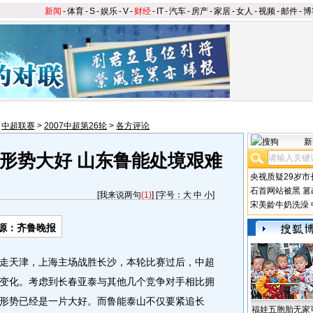
新闻
-
体育
-
S
-
娱乐
-
V
-
财经
-
IT
-
汽车
-
房产
-
家居
-
女人
-
视频
-
邮件
-
博
>
中超联赛
>
2007中超第26轮
>
各方评论
新
形势大好 山东鲁能处境艰难
央视质疑29岁市
石首网站被黑
篡
[
我来说两句
(1)
] [字号：
大
中
小
]
宋美龄牛奶洗澡
源：齐鲁晚报
天津，上海主场战胜长沙，本轮比赛过后，中超
变化。考虑到长春亚泰与其他几个竞争对手相比拥
形势已经是一片大好。
而鲁能泰山不仅要紧追长
福娃五胞胎无家