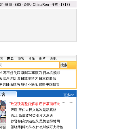
客
-
微博
-
BBS
-
说吧
-
ChinaRen
-
搜狗
-
17173
闻
网页
博客
音乐
图片
说吧
长
邓玉娇失踪
朝鲜军事演习
日本兵赎罪
改温总讲话
夏日减肥秘方
日本瘦脸法
中共卧底结局
慈禧不快乐
侵略中国报告
更多>>
·
欧冠决赛盘口解读 巴萨赢面稍大
·
段暄
|
拜仁大投入这次是动真格
·
徐江
|
高洪波另类图片大派送
·
孙贤禄
|
高洪波组队思想值得赞同
·
颜晓华
|
科比队友什么时候可支持他
可归