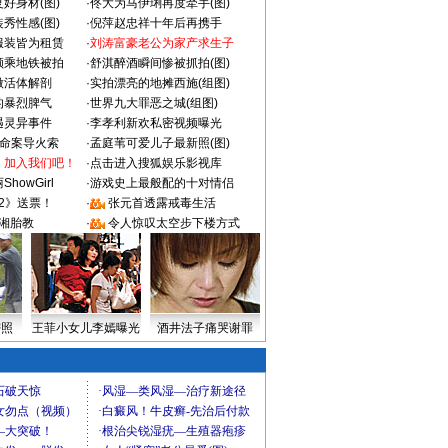
好身材(图)
·
佟大为马伊琍再度牵手(图)
秀性感(图)
·
倪萍赵忠祥十年后再携手
服装皆为租赁
·
刘涛富豪老公为家产求生子
颜乘地铁被拍
·
舒淇醉酒瞬间惨被抓拍(图)
做活体解剖
·
实拍漂亮的地摊西施(组图)
的暴烈脾气
·
世界九大罪恶之城(组图)
遇灵异事件
·
李孝利新欢私密视频曝光
成命案导火索
·
孟庭苇可爱儿子最新照(图)
：加入我们吧！
·
点击进入搜狐娱乐影视库
howGirl
·
游戏史上最般配的十对情侣
2》送票！
·
张元首透露戒毒生活
湘胎教
·
令人惊叹太空步下楼方式
密照
王菲小女儿李嫣曝光
酒井法子痛哭谢罪