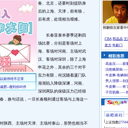
春、北京，还要时刻提防身
后的上海、天津，前有狼，
后有虎，处境相当艰难。
韩鹏恨在家看中
长春亚泰本赛季还剩四
CBA
郭晶晶
王
场比赛，分别是客场对上
老大
年龄门
海、客场对河南、主场对武
精彩推荐
汉、客场对深圳，除了上海
申花之外，其余的三个对手
实力有限，何况随着厦门队
渐渐陷入降级深渊，河南、
深圳两队的保级压力已经很
春，换句话说，一旦长春顺利通过客场与上海这一
说 吧 排 行
上证指数
(7744
陕西、主场对天津、主场对泰山，形势也相当不