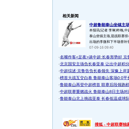
相关新闻
中超鲁能泰山坐镇主场 
本报讯(记者 李琳)昨晚,
泰山坐镇主场,迎战联赛排
出场的李微和下半场替补登
07-09-16 09:40
·
名嘴作客<足夜>谈中超:长春形势好 京
·
北京国安主场负长春亚泰 让出中超积分榜
·
中超综述:京鲁告负长春领先 深豫上岸
·
榜首大战互交白卷 鲁能泰山客场0:0平
·
鲁能泰山再登中超榜首 联赛后段领跑
·
中超联赛重燃战火 鲁能泰山8日主场对
·
鲁能泰山北上挑战亚泰 长春低温成球队最
搜狐 - 中超联赛