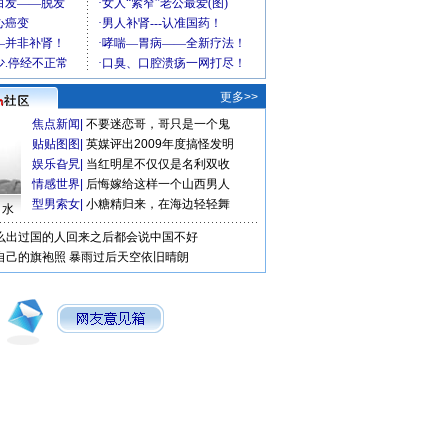
更多>>
焦点新闻
|
不要迷恋哥，哥只是一个鬼
贴贴图图
|
英媒评出2009年度搞怪发明
娱乐旮旯
|
当红明星不仅仅是名利双收
情感世界
|
后悔嫁给这样一个山西男人
型男索女
|
小糖精归来，在海边轻轻舞
口水
么出过国的人回来之后都会说中国不好
自己的旗袍照
暴雨过后天空依旧晴朗