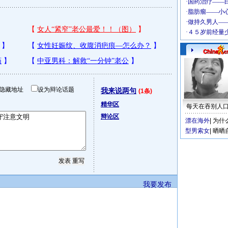
隐藏地址
设为辩论话题
我来说两句
(1条)
精华区
每天在吞别人
辩论区
漂在海外
|
为什
型男索女
|
晒晒
我要发布