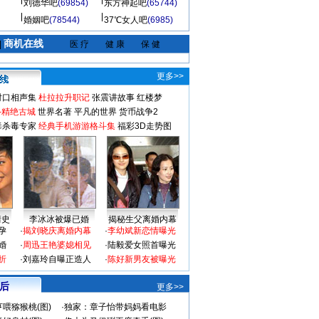
刘德华吧
(69854)
东方神起吧
(65744)
婚姻吧
(78544)
37℃女人吧
(6985)
商机在线
|
医 疗
健 康
保 健
更多>>
对口相声集
杜拉拉升职记
张震讲故事
红楼梦
-精绝古城
世界名著
平凡的世界
货币战争2
毒杀毒专家
经典手机游游格斗集
福彩3D走势图
情史
李冰冰被爆已婚
揭秘生父离婚内幕
孕
·
揭刘晓庆离婚内幕
·
李幼斌新恋情曝光
婚
·
周迅王艳婆媳相见
·
陆毅爱女照首曝光
折
·
刘嘉玲自曝正造人
·
陈好新男友被曝光
 后
更多>>
喂猕猴桃(图)
·
独家：章子怡带妈妈看电影