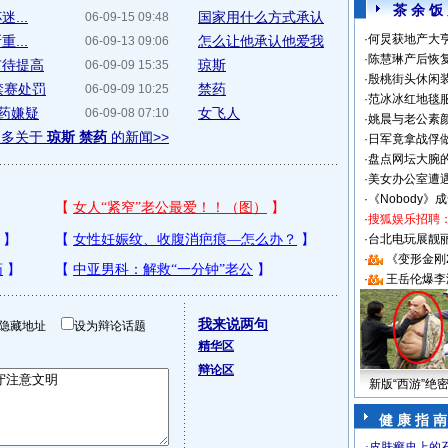
茶 余 饭
...
国家用什么方式承认
06-09-15 09:48
·
何炅获地产大亨
...
怎么让他承认他爱我
06-09-13 09:06
·
陈慧琳产后恢复
有待提高
琼斯
06-09-09 15:35
·
殷桃街头休闲装
禁赛处罚
禁药
06-09-09 10:25
·
范冰冰红地毯
药嫌疑
女飞人
06-09-08 07:10
·
姚晨与老公素
更多关于
琼斯 禁药
的新闻>>
·
日军竟拿战俘
·
盘点网坛大腕
·
美女办公室遭
·
《Nobody》
·
搜狐娱乐招聘
·
台北电玩展靓丽S
·
《变形金刚
·
王岳伦爆李
我来说两句
隐藏地址
设为辩论话题
精华区
辩论区
新版“西游”绝
健 康 指 南