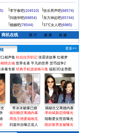
5)
李宇春吧
(104510)
快乐男声吧
(68574)
刘德华吧
(69854)
东方神起吧
(65744)
婚姻吧
(78544)
37℃女人吧
(6985)
商机在线
|
医 疗
健 康
保 健
更多>>
对口相声集
杜拉拉升职记
张震讲故事
红楼梦
-精绝古城
世界名著
平凡的世界
货币战争2
毒杀毒专家
经典手机游游格斗集
福彩3D走势图
情史
李冰冰被爆已婚
揭秘生父离婚内幕
孕
·
揭刘晓庆离婚内幕
·
李幼斌新恋情曝光
婚
·
周迅王艳婆媳相见
·
陆毅爱女照首曝光
折
·
刘嘉玲自曝正造人
·
陈好新男友被曝光