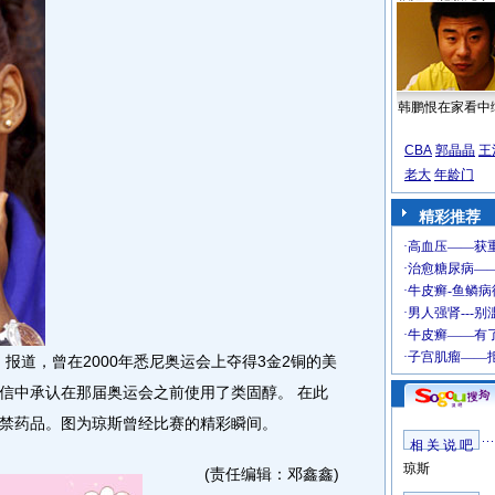
韩鹏恨在家看中
CBA
郭晶晶
王
老大
年龄门
精彩推荐
报道，曾在2000年悉尼奥运会上夺得3金2铜的美
信中承认在那届奥运会之前使用了类固醇。 在此
禁药品。图为琼斯曾经比赛的精彩瞬间。
相 关 说 吧
琼斯
(责任编辑：邓鑫鑫)