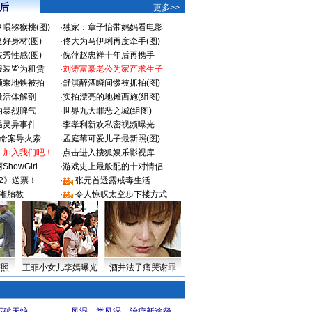
 后
更多>>
喂猕猴桃(图)
·
独家：章子怡带妈妈看电影
好身材(图)
·
佟大为马伊琍再度牵手(图)
秀性感(图)
·
倪萍赵忠祥十年后再携手
服装皆为租赁
·
刘涛富豪老公为家产求生子
颜乘地铁被拍
·
舒淇醉酒瞬间惨被抓拍(图)
做活体解剖
·
实拍漂亮的地摊西施(组图)
的暴烈脾气
·
世界九大罪恶之城(组图)
遇灵异事件
·
李孝利新欢私密视频曝光
成命案导火索
·
孟庭苇可爱儿子最新照(图)
：加入我们吧！
·
点击进入搜狐娱乐影视库
howGirl
·
游戏史上最般配的十对情侣
2》送票！
·
张元首透露戒毒生活
湘胎教
·
令人惊叹太空步下楼方式
密照
王菲小女儿李嫣曝光
酒井法子痛哭谢罪