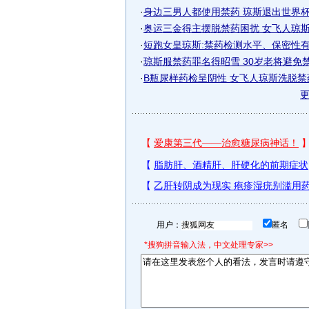
·
身边三男人都使用禁药 琼斯退出世界杯迷
·
奥运三金得主摆脱禁药困扰 女飞人琼斯重
·
短跑女皇琼斯:禁药检测水平、保密性
·
琼斯服禁药罪名得昭雪 30岁老将避免
·
B瓶尿样药检呈阴性 女飞人琼斯洗脱禁
用户：
匿名
*搜狗拼音输入法，中文处理专家>>