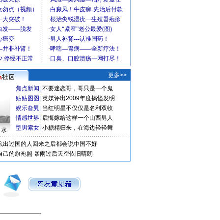
更多>>
焦点新闻
|
不要迷恋哥，哥只是一个鬼
贴贴图图
|
英媒评出2009年度搞怪发明
娱乐旮旯
|
当红明星不仅仅是名利双收
情感世界
|
后悔嫁给这样一个山西男人
型男索女
|
小糖精归来，在海边轻轻舞
口水
么出过国的人回来之后都会说中国不好
自己的旗袍照
暴雨过后天空依旧晴朗