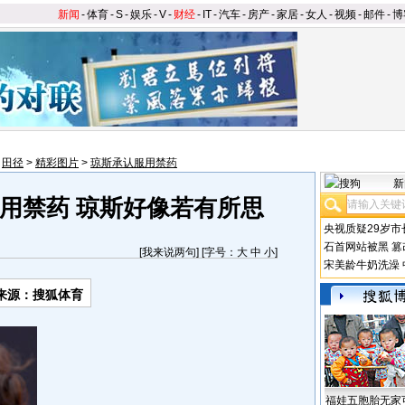
新闻
-
体育
-
S
-
娱乐
-
V
-
财经
-
IT
-
汽车
-
房产
-
家居
-
女人
-
视频
-
邮件
-
博
>
田径
>
精彩图片
>
琼斯承认服用禁药
新
用禁药 琼斯好像若有所思
央视质疑29岁市
石首网站被黑
篡
[
我来说两句
] [字号：
大
中
小
]
宋美龄牛奶洗澡
来源：搜狐体育
福娃五胞胎无家