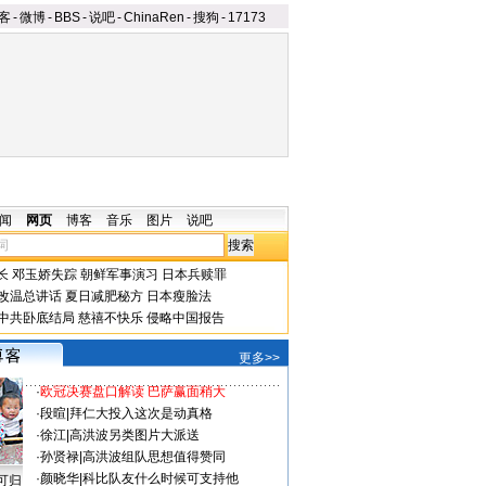
客
-
微博
-
BBS
-
说吧
-
ChinaRen
-
搜狗
-
17173
闻
网页
博客
音乐
图片
说吧
长
邓玉娇失踪
朝鲜军事演习
日本兵赎罪
改温总讲话
夏日减肥秘方
日本瘦脸法
中共卧底结局
慈禧不快乐
侵略中国报告
更多>>
·
欧冠决赛盘口解读 巴萨赢面稍大
·
段暄
|
拜仁大投入这次是动真格
·
徐江
|
高洪波另类图片大派送
·
孙贤禄
|
高洪波组队思想值得赞同
·
颜晓华
|
科比队友什么时候可支持他
可归