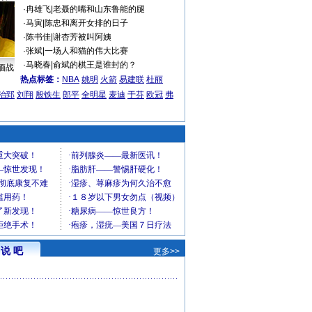
·
冉雄飞
|
老聂的嘴和山东鲁能的腿
·
马寅
|
陈忠和离开女排的日子
·
陈书佳
|
谢杏芳被叫阿姨
·
张斌
|
一场人和猫的伟大比赛
·
马晓春
|
俞斌的棋王是谁封的？
缅战
热点标签：
NBA
姚明
火箭
易建联
杜丽
治郅
刘翔
殷铁生
郎平
全明星
麦迪
于芬
欧冠
弗
说 吧
更多>>