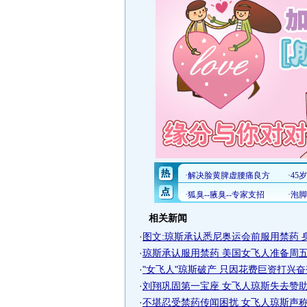
相关新闻
·
图文:琼斯承认悉尼奥运会前服用禁药 
·
琼斯承认服用禁药 美国女飞人准备周五法
·
"女飞人"琼斯破产 只因花费巨资打兴
·
刘翔巩固第一宝座 女飞人琼斯失去赞助合
·
不堪忍受禁药传闻困扰 女飞人琼斯声称准