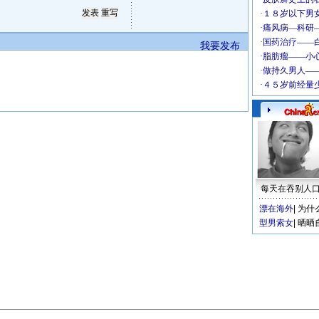
我要发布
每天在吞别人
漂在海外
|
为什
型男索女
|
晒晒