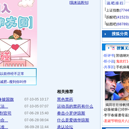
[
我来说两句
]
说 吧 排 行
上证指数
(7744
苏醒吧
(41523)
贴图吧
(68789)
搜狐分类
·
听评书
|
郭德纲
·
听小说
|
鬼吹灯1
·
共享区
|
手机病
相关推荐
身披国旗
黑色禁药
07-10-05 10:17
揭田壮壮徐帆
...
运动员的禁药有什么
07-10-05 07:07
·
赵薇被爆已经怀
奋剂官司
拳击小罗伊琼斯
07-06-28 15:40
·
李宇春爆遭母逼
...
什么是爱德华琼斯
07-06-28 08:04
·
圣诞节明信片八
...
承认论坛
06-09-28 11:44