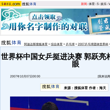
新闻
-
体育
-
S
-
娱乐
-
阿迪达斯搜狐体育
>
综合体育
>
乒乓球
>
2007乒乓球团体世界杯
世界杯中国女乒挺进决赛 郭跃亮
眼
2007年10月07日00:00
[
我来说
来源：搜狐体育 作者：海天