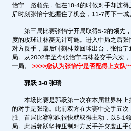
怡宁一路领先，但在10-4的时候对手却连
后时刻张怡宁把握住了机会，11-7再下一城
第三局比赛张怡宁开局取得5-2的领先，
度的攻球让林菱无计可施。进入中局之后张
对方反手，最后时刻林菱回球出台，张怡宁1
局。从2002年至今张怡宁与林菱交手六次
一局。
>>>>您认为张怡宁是否配得上女队“
郭跃 3-0 张瑞
本场比赛是郭跃第一次在本届世界杯上
的对手是张瑞。此前双方在大赛中交手五次
胜。首局比赛郭跃很快就取得主动，以5-1
局。此后郭跃坚持压制对方反手并突袭正手