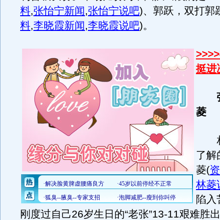
料
,
张怡宁新闻
,
张怡宁说吧
)
、郭跃，双打郭
料
,
李晓霞新闻
,
李晓霞说吧
)
。
>>
挺进
张
菱
相
了解
菱
(
资
林菱
陷入
刚度过自己26岁生日的“老张”13-11艰难胜