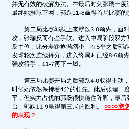
并无有效的破解办法。在最后时刻张瑞一度
最终她推球下网，郭跃11-8赢得首局比赛的
第二局比赛郭跃上来就以3-0领先，面对
攻，张瑞反而有些手软。进入中局阶段双方
反手位，比分差距逐渐缩小。在5平之后郭
发球轮次连续得分，进入终局时已经8-6领
强攻得手，11-7再下一城。
第三局比赛开局之后郭跃4-0取得主动，
时候她依然保持着4分的领先。此后张瑞一
平，但实力占优的郭跃很快稳住阵脚，最后
台，郭跃11-9赢得第三局的胜利。
>>>>
的表现？