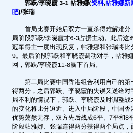
郭跃/李晓霞 3-1 帖雅娜
(
资料
,
帖雅娜新
吧
)
/张瑞
首局比赛开始后双方一直杀得难解难分
局阶段郭跃/李晓霞才6-3占据主动。此后这
冠军得主一度出现反复，帖雅娜和张瑞将比分
9。最后阶段郭跃和李晓霞调动对手，帖雅
网，郭跃/李晓霞11-8赢下首局。
第二局比赛中国香港组合利用自己的第
得两分，之后郭跃、李晓霞的失误又送给对
局不利的情况下，郭跃、李晓霞及时调整战
的变化将比分迫近。进入中局阶段，中国香
优势荡然无存，双方先后战成6平、7平和8
阶段帖雅娜、张瑞连得两分获得两个局点，