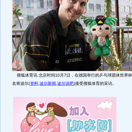
搜狐体育讯 北京时间10月7日，在德国举行的乒乓球团体世界
名将波尔
(
资料
,
波尔新闻
,
波尔说吧
)
接受搜狐体育的采访。