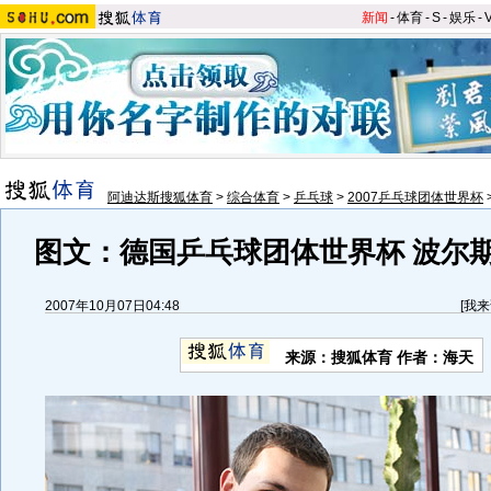
新闻
-
体育
-
S
-
娱乐
-
阿迪达斯搜狐体育
>
综合体育
>
乒乓球
>
2007乒乓球团体世界杯
图文：德国乒乓球团体世界杯 波尔
2007年10月07日04:48
[
我来
来源：搜狐体育 作者：海天