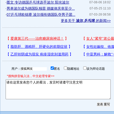
·
图文:专访德国乒乓球选手波尔 阳光波尔
07-08-06 18:02
·
男单波尔成为德国队独苗 德媒体庆幸至少...
07-05-25 11:10
·
07乒乓球欧锦赛 波尔领衔德国队夺男子团...
07-03-28 08:58
更多关于
波尔 乒乓球
的新闻>>
用户：
匿名
隐藏地址
设为辩论话题
*搜狗拼音输入法，中文处理专家>>