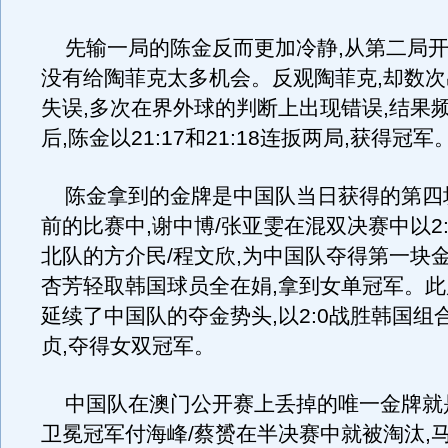
先输一局的陈金反而更加冷静,从第二局开
没有给陶菲克太多机会。反观陶菲克,却数
失误,多次在界外球的判断上出现错误,结果
后,陈金以21:17和21:18连扳两局,获得冠军
陈金拿到的金牌是中国队当日获得的第四
前的比赛中,谢中博/张亚雯在混双决赛中以2
北队的方介民/程文欣,为中国队夺得第一块金
杏芳轻取韩国球员全在娟,拿到女单冠军。此后
延续了中国队的夺金势头,以2:0战胜韩国组
贞,夺得女双冠军。
中国队在澳门公开赛上丢掉的唯一金牌就是
卫冕冠军付海峰/蔡赟在半决赛中就被淘汰,