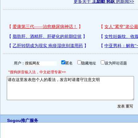
更多关于
王励勤 郭跃
的新闻>>
用户：
匿名
隐藏地址
设为辩论话题
*搜狗拼音输入法，中文处理专家>>
Sogou推广服务