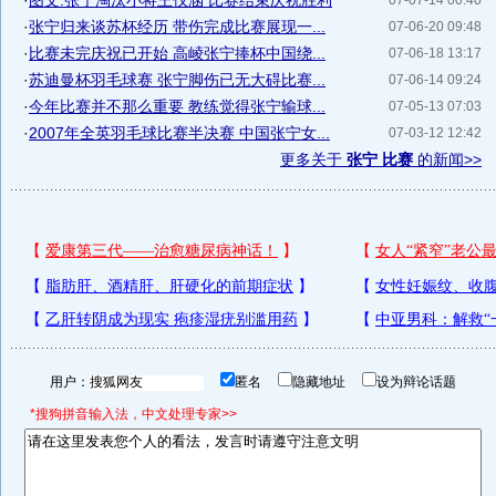
·
图文:张宁淘汰小将王仪涵 比赛结束庆祝胜利
07-07-14 00:40
·
张宁归来谈苏杯经历 带伤完成比赛展现一...
07-06-20 09:48
·
比赛未完庆祝已开始 高崚张宁捧杯中国绕...
07-06-18 13:17
·
苏迪曼杯羽毛球赛 张宁脚伤已无大碍比赛...
07-06-14 09:24
·
今年比赛并不那么重要 教练觉得张宁输球...
07-05-13 07:03
·
2007年全英羽毛球比赛半决赛 中国张宁女...
07-03-12 12:42
更多关于
张宁 比赛
的新闻>>
用户：
匿名
隐藏地址
设为辩论话题
*搜狗拼音输入法，中文处理专家>>