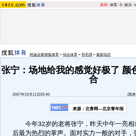
新闻
-
体育
-
S
-
娱乐
-
阿迪达斯搜狐体育
>
综合体育
>
羽毛球
>
最新动态
张宁：场地给我的感觉好极了 颜
合
2007年10月11日05:40
[
我来
来源：北青网—北京青年报
今年32岁的老将张宁，昨天中午一亮相
后最为热烈的掌声。面对实力一般的对手，