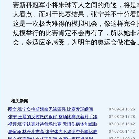
赛新科冠军小将朱琳等人之间的角逐，将是
大看点。而对于比赛结果，张宁并不十分看
这是一次极为难得的模拟机会，像这样完全
规模举行的比赛肯定不会再有了，所以她非
会，多适应多感受，为明年的奥运会做准备
相关新闻
·
图文:张宁负拉斯姆森无缘四强 比赛发球瞬间
07-09-14 16:26
·
张宁:王晨的反控做的很好 整场比赛跟着对手跑
07-08-18 17:28
·
视频:张宁认真对待每场比赛 无惧伤病体能威胁
07-08-16 16:42
·
夏煊泽:林丹斗志高 张宁体力不如谢杏芳输比赛
07-07-16 14:42