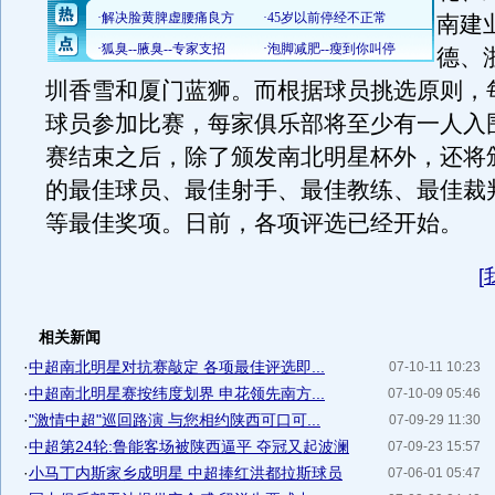
南建
德、
圳香雪和厦门蓝狮。而根据球员挑选原则，每
球员参加比赛，每家俱乐部将至少有一人入
赛结束之后，除了颁发南北明星杯外，还将
的最佳球员、最佳射手、最佳教练、最佳裁
等最佳奖项。日前，各项评选已经开始。
[
相关新闻
·
中超南北明星对抗赛敲定 各项最佳评选即...
07-10-11 10:23
·
中超南北明星赛按纬度划界 申花领先南方...
07-10-09 05:46
·
"激情中超"巡回路演 与您相约陕西可口可...
07-09-29 11:30
·
中超第24轮:鲁能客场被陕西逼平 夺冠又起波澜
07-09-23 15:57
·
小马丁内斯家乡成明星 中超捧红洪都拉斯球员
07-06-01 05:47