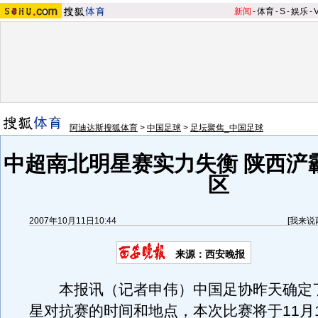
新闻
-
体育
-
S
-
娱乐
-
阿迪达斯搜狐体育
>
中国足球
>
足坛聚焦_中国足球
中超南北明星赛实力失衡 陕西浐霸
区
2007年10月11日10:44
[
我来说
来源：西安晚报
本报讯（记者申伟）中国足协昨天确定
星对抗赛的时间和地点，本次比赛将于11月