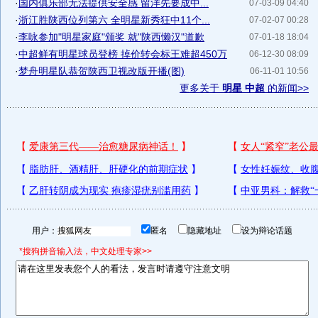
·
国内俱乐部无法提供安全感 留洋先要成中...
07-03-09 04:40
·
浙江胜陕西位列第六 全明星新秀狂中11个...
07-02-07 00:28
·
李咏参加"明星家庭"颁奖 就"陕西懒汉"道歉
07-01-18 18:04
·
中超鲜有明星球员登榜 掉价转会标王难超450万
06-12-30 08:09
·
梦舟明星队恭贺陕西卫视改版开播(图)
06-11-01 10:56
更多关于
明星 中超
的新闻>>
用户：
匿名
隐藏地址
设为辩论话题
*搜狗拼音输入法，中文处理专家>>