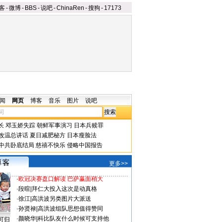
客
-
微博
-
BBS
-
说吧
-
ChinaRen
-
搜狗
-
17173
闻
网页
博客
音乐
图片
说吧
长
邓玉娇失踪
朝鲜军事演习
日本兵赎罪
改温总讲话
夏日减肥秘方
日本瘦脸法
中共卧底结局
慈禧不快乐
侵略中国报告
更多>>
·
欧冠决赛盘口解读 巴萨赢面稍大
·
段暄
|
拜仁大投入这次是动真格
·
徐江
|
高洪波另类图片大派送
·
孙贤禄
|
高洪波组队思想值得赞同
·
颜晓华
|
科比队友什么时候可支持他
可归