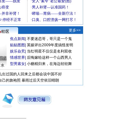
更多>>
焦点新闻
|
不要迷恋哥，哥只是一个鬼
贴贴图图
|
英媒评出2009年度搞怪发明
娱乐旮旯
|
当红明星不仅仅是名利双收
情感世界
|
后悔嫁给这样一个山西男人
型男索女
|
小糖精归来，在海边轻轻舞
口水
么出过国的人回来之后都会说中国不好
自己的旗袍照
暴雨过后天空依旧晴朗