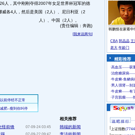
人，其中刚刚夺得2007年女足世界杯冠军的德
挪威各4人，然后是美国（2人）、尼日利亚（2
人）、中国（2人）。
(责任编辑：奔跑)
韩鹏恨在家看中
[
我来说两句
]
CBA
郭晶晶
王
老大
年龄门
精彩推荐
相关推荐
说 吧 排 行
光怪前锋
韩端的新闻
07-09-24 03:45
上证指数
(7744
...
李洁的新闻
07-09-22 09:47