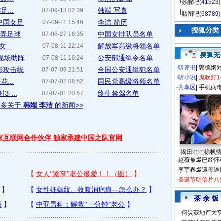
苏醒吧
(41523)
...
韩端 写真
07-09-13 02:39
贴图吧
(68789)
中国女足
李洁 简历
07-09-11 15:46
搜狐分类
耍弄足球
中国女排队员名单
07-08-27 16:35
...
解放军高级将领名单
07-08-11 22:14
现场助阵
公安部通缉令名单
07-08-11 16:24
·
听评书
|
郭德纲
影攻击线
全国公安通缉犯名单
07-07-09 21:51
·
听小说
|
鬼吹灯1
...
国民党高级将领名单
07-07-02 08:52
·
共享区
|
手机病
-...
终生禁驾名单
07-07-01 20:57
更多关于
韩端 李洁
的新闻>>
独家互联网合作伙伴 独家承建中国之队官网
揭田壮壮徐帆
·
赵薇被爆已经怀
·
李宇春爆遭母逼
·
圣诞节明信片八
茶 余 饭
·
何炅获地产大亨