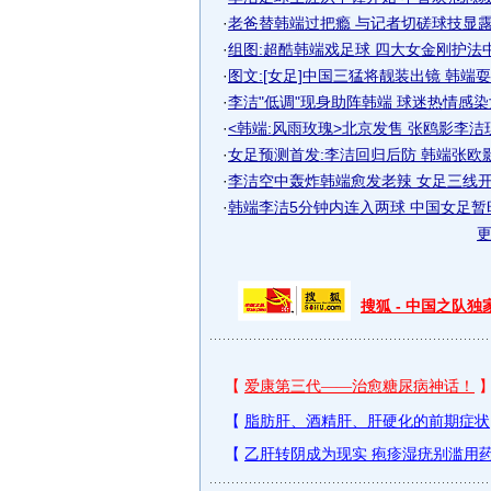
·
老爸替韩端过把瘾 与记者切磋球技显露足
·
组图:超酷韩端戏足球 四大女金刚护法
·
图文:[女足]中国三猛将靓装出镜 韩端
·
李洁"低调"现身助阵韩端 球迷热情感染女
·
<韩端:风雨玫瑰>北京发售 张鸥影李洁
·
女足预测首发:李洁回归后防 韩端张欧
·
李洁空中轰炸韩端愈发老辣 女足三线开花
·
韩端李洁5分钟内连入两球 中国女足暂时3
搜狐 - 中国之队