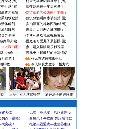
好身材(图)
·
佟大为马伊琍再度牵手(图)
秀性感(图)
·
倪萍赵忠祥十年后再携手
服装皆为租赁
·
刘涛富豪老公为家产求生子
颜乘地铁被拍
·
舒淇醉酒瞬间惨被抓拍(图)
做活体解剖
·
实拍漂亮的地摊西施(组图)
的暴烈脾气
·
世界九大罪恶之城(组图)
遇灵异事件
·
李孝利新欢私密视频曝光
成命案导火索
·
孟庭苇可爱儿子最新照(图)
：加入我们吧！
·
点击进入搜狐娱乐影视库
howGirl
·
游戏史上最般配的十对情侣
2》送票！
·
张元首透露戒毒生活
湘胎教
·
令人惊叹太空步下楼方式
密照
王菲小女儿李嫣曝光
酒井法子痛哭谢罪