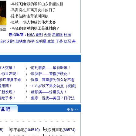
·
冉雄飞
|
老聂的嘴和山东鲁能的腿
·
马寅
|
陈忠和离开女排的日子
·
陈书佳
|
谢杏芳被叫阿姨
·
张斌
|
一场人和猫的伟大比赛
·
马晓春
|
俞斌的棋王是谁封的？
缅战
热点标签：
NBA
姚明
火箭
易建联
杜丽
治郅
刘翔
殷铁生
郎平
全明星
麦迪
于芬
欧冠
弗
说 吧
更多>>
5)
李宇春吧
(104510)
快乐男声吧
(68574)