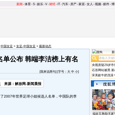
新闻
-
体育
-
S
-
娱乐
-
V
-
财经
-
IT
-
汽车
-
房产
-
家居
-
女人
-
视频
-
邮件
-
博
>
中国女足
>
女足-中国女足
>
最新动态
新
名单公布 韩端李洁榜上有名
央视质疑29岁市
石首网站被黑
篡
[
我来说两句
] [字号：
大
中
小
]
宋美龄牛奶洗澡
来源：解放网-新闻晨报
2007年世界足球小姐候选人名单，中国队的李
福娃五胞胎无家