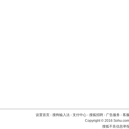
设置首页
-
搜狗输入法
-
支付中心
-
搜狐招聘
-
广告服务
-
客
Copyright
©
2016 Sohu.com 
搜狐不良信息举