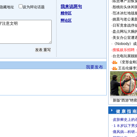
·
陈慧琳产后恢复
我来说两句
隐藏地址
设为辩论话题
·
殷桃街头休闲装
精华区
·
范冰冰红地毯
·
姚晨与老公素
辩论区
·
日军竟拿战俘
·
盘点网坛大腕
·
美女办公室遭
·
《Nobody》
·
搜狐娱乐招聘
·
台北电玩展靓丽S
·
《变形金刚
我要发布
·
王岳伦爆李
新版“西游”绝
健 康 指 南