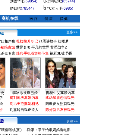
刘德华吧
(69854)
东方神起吧
(65744)
婚姻吧
(78544)
37℃女人吧
(6985)
商机在线
|
医 疗
健 康
保 健
更多>>
对口相声集
杜拉拉升职记
张震讲故事
红楼梦
-精绝古城
世界名著
平凡的世界
货币战争2
毒杀毒专家
经典手机游游格斗集
福彩3D走势图
情史
李冰冰被爆已婚
揭秘生父离婚内幕
孕
·
揭刘晓庆离婚内幕
·
李幼斌新恋情曝光
婚
·
周迅王艳婆媳相见
·
陆毅爱女照首曝光
折
·
刘嘉玲自曝正造人
·
陈好新男友被曝光
 后
更多>>
喂猕猴桃(图)
·
独家：章子怡带妈妈看电影