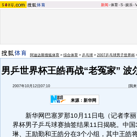
新闻
-
体育
-
S
-
娱乐
-
阿迪达斯搜狐体育
>
综合体育
>
乒乓球
>
2007乒乓球男子世界杯
男乒世界杯王皓再战“老冤家” 波
2007年10月12日07:10
[
我来
来源：新华网
新华网巴塞罗那10月11日电（记者李丽
界杯男子乒乓球赛抽签结果11日揭晓。中国
琳、王励勤和王皓分在3个小组，其中王皓