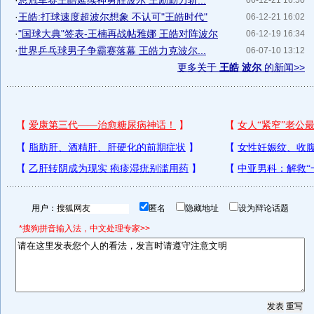
·
总冠军赛王皓延续神勇胜波尔 王励勤力斩...
06-12-21 16:50
·
王皓:打球速度超波尔想象 不认可"王皓时代"
06-12-21 16:02
·
"国球大典"签表-王楠再战帖雅娜 王皓对阵波尔
06-12-19 16:34
·
世界乒乓球男子争霸赛落幕 王皓力克波尔...
06-07-10 13:12
更多关于
王皓 波尔
的新闻>>
用户：
匿名
隐藏地址
设为辩论话题
*搜狗拼音输入法，中文处理专家>>