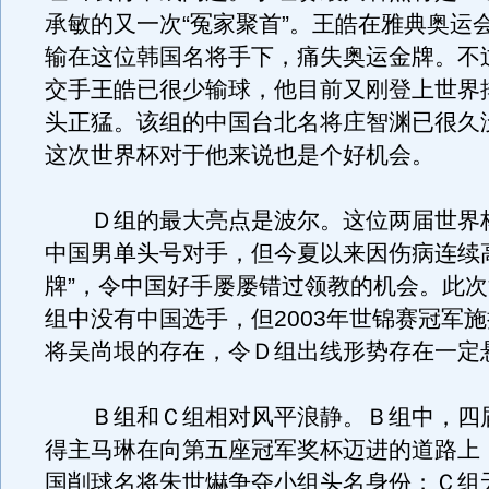
承敏的又一次“冤家聚首”。王皓在雅典奥运
输在这位韩国名将手下，痛失奥运金牌。不
交手王皓已很少输球，他目前又刚登上世界
头正猛。该组的中国台北名将庄智渊已很久
这次世界杯对于他来说也是个好机会。
Ｄ组的最大亮点是波尔。这位两届世界
中国男单头号对手，但今夏以来因伤病连续
牌”，令中国好手屡屡错过领教的机会。此
组中没有中国选手，但2003年世锦赛冠军
将吴尚垠的存在，令Ｄ组出线形势存在一定
Ｂ组和Ｃ组相对风平浪静。Ｂ组中，四
得主马琳在向第五座冠军奖杯迈进的道路上
国削球名将朱世爀争夺小组头名身份；Ｃ组