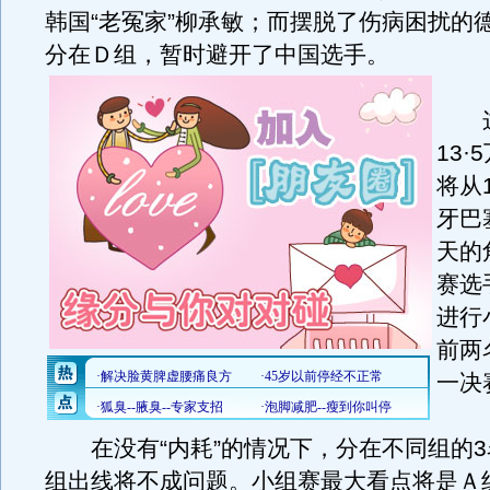
韩国“老冤家”柳承敏；而摆脱了伤病困扰的
分在Ｄ组，暂时避开了中国选手。
这
13
将从
牙巴
天的
赛选
进行
前两
一决
在没有“内耗”的情况下，分在不同组的3
组出线将不成问题。小组赛最大看点将是Ａ