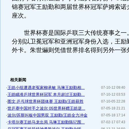
锦赛冠军王励勤和两届世界杯冠军萨姆索诺
座次。
世界杯赛是国际乒联三大传统赛事之一
分别以卫冕冠军和亚洲冠军身份入选，王励
外卡。朱世爀则凭借世界排名得到另外一张
相关新闻
·
王皓小组遭遇老冤家柳承敏 马琳王励勤相...
07-10-12 09:40
·
王皓瞄准乒球世界杯冠军 本月超过王励勤...
07-10-12 03:53
·
图文:乒乓球世界杯团体赛 王励勤/王皓获胜
07-10-05 22:28
·
世乒赛中国对手之波尔 05世界杯赠王皓逆...
07-05-18 21:21
·
波尔/苏斯叫板中国男双 王励勤/王皓全力冲金
07-05-18 17:14
·
卡塔尔赛王皓马龙出局 马琳王励勤陈玘围...
07-02-17 07:43