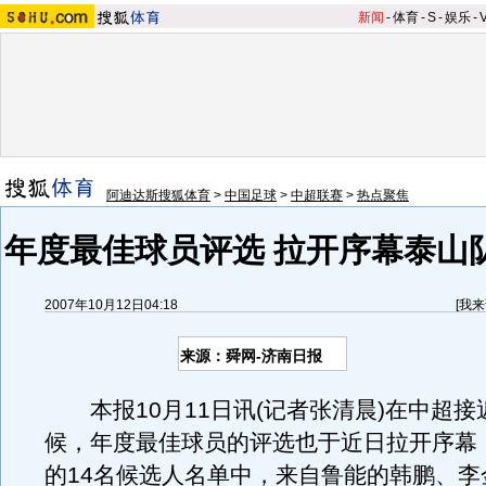
新闻
-
体育
-
S
-
娱乐
-
阿迪达斯搜狐体育
>
中国足球
>
中超联赛
>
热点聚焦
年度最佳球员评选 拉开序幕泰山
2007年10月12日04:18
[
我来
来源：舜网-济南日报
本报10月11日讯(记者张清晨)在中超接
候，年度最佳球员的评选也于近日拉开序幕
的14名候选人名单中，来自鲁能的韩鹏、李