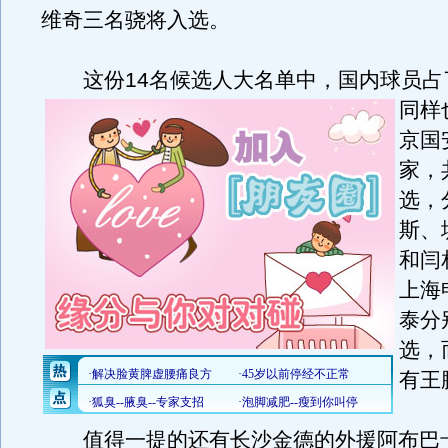
维奇三名骁将入选。
这份14名候选人大名单中，国内球员占
同样
京国
家，
选，
斯、
和闫
上海
泰分
选，
有王
值得一提的还有长沙金德的外援阿布巴