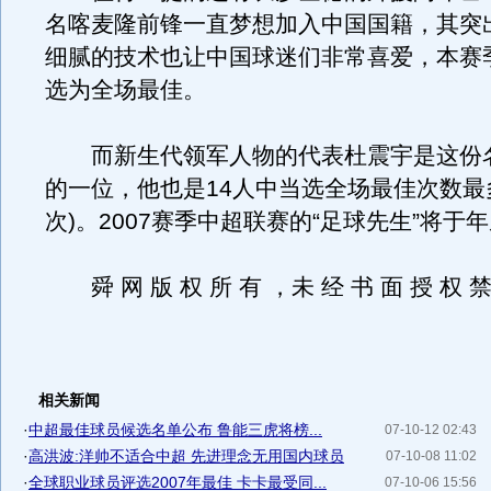
名喀麦隆前锋一直梦想加入中国国籍，其突
细腻的技术也让中国球迷们非常喜爱，本赛
选为全场最佳。
而新生代领军人物的代表杜震宇是这份
的一位，他也是14人中当选全场最佳次数最
次)。2007赛季中超联赛的“足球先生”将于
舜 网 版 权 所 有 ，未 经 书 面 授 权 禁
相关新闻
·
中超最佳球员候选名单公布 鲁能三虎将榜...
07-10-12 02:43
·
高洪波:洋帅不适合中超 先进理念无用国内球员
07-10-08 11:02
·
全球职业球员评选2007年最佳 卡卡最受同...
07-10-06 15:56