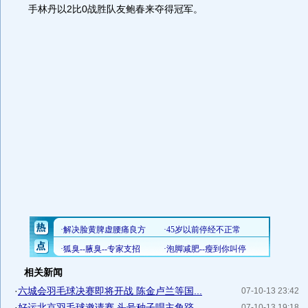
手林丹以2比0战胜队友鲍春来夺得冠军。
相关新闻
·
六城会羽毛球决赛即将开战 陈金卢兰等国...
07-10-13 23:42
·
好运北京羽毛球邀请赛 头号种子唱主角跻...
07-10-13 19:18