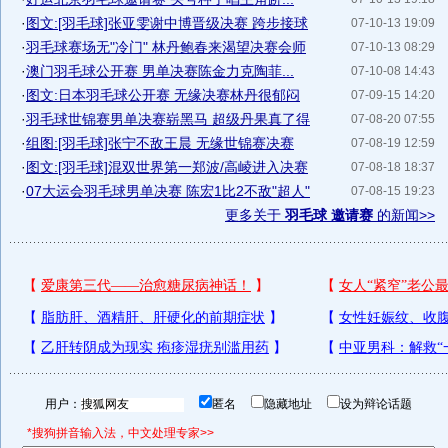
·
图文:[羽毛球]张亚雯谢中博晋级决赛 跨步接球
07-10-13 19:09
·
羽毛球赛场无"冷门" 林丹鲍春来渴望决赛会师
07-10-13 08:29
·
澳门羽毛球公开赛 男单决赛陈金力克陶菲...
07-10-08 14:43
·
图文:日本羽毛球公开赛 无缘决赛林丹很郁闷
07-09-15 14:20
·
羽毛球世锦赛男单决赛崭黑马 超级丹果真了得
07-08-20 07:55
·
组图:[羽毛球]张宁不敌王晨 无缘世锦赛决赛
07-08-19 12:59
·
图文:[羽毛球]混双世界第一郑波/高崚进入决赛
07-08-18 18:37
·
07大运会羽毛球男单决赛 陈宏1比2不敌"超人"
07-08-15 19:23
更多关于
羽毛球 邀请赛
的新闻>>
用户：
匿名
隐藏地址
设为辩论话题
*搜狗拼音输入法，中文处理专家>>