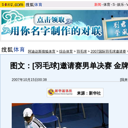
新闻
-
体育
-
S
-
娱乐
-
阿迪达斯搜狐体育
>
综合体育
>
羽毛球
>
2007国际羽毛球邀请赛
图文：[羽毛球]邀请赛男单决赛 金
2007年10月15日00:38
[
我来
来源：新华社