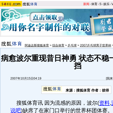
新闻
-
体育
-
S
-
娱乐
-
阿迪达斯搜狐体育
>
综合体育
>
乒乓球
>
2007乒乓球男子世界杯
病愈波尔重现昔日神勇 状态不稳
挡
2007年10月15日04:19
[
我来
来源：搜狐体育 作者：彼得
搜狐体育讯 因为流感的原因，波尔
(
资料
,
说吧
)
缺席了在家门口举行的世界杯团体赛。