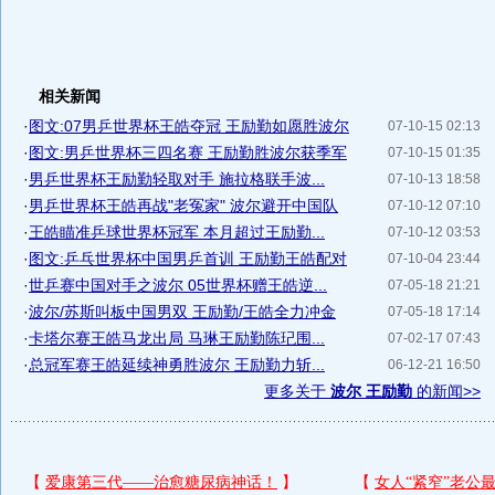
相关新闻
·
图文:07男乒世界杯王皓夺冠 王励勤如愿胜波尔
07-10-15 02:13
·
图文:男乒世界杯三四名赛 王励勤胜波尔获季军
07-10-15 01:35
·
男乒世界杯王励勤轻取对手 施拉格联手波...
07-10-13 18:58
·
男乒世界杯王皓再战"老冤家" 波尔避开中国队
07-10-12 07:10
·
王皓瞄准乒球世界杯冠军 本月超过王励勤...
07-10-12 03:53
·
图文:乒乓世界杯中国男乒首训 王励勤王皓配对
07-10-04 23:44
·
世乒赛中国对手之波尔 05世界杯赠王皓逆...
07-05-18 21:21
·
波尔/苏斯叫板中国男双 王励勤/王皓全力冲金
07-05-18 17:14
·
卡塔尔赛王皓马龙出局 马琳王励勤陈玘围...
07-02-17 07:43
·
总冠军赛王皓延续神勇胜波尔 王励勤力斩...
06-12-21 16:50
更多关于
波尔 王励勤
的新闻>>