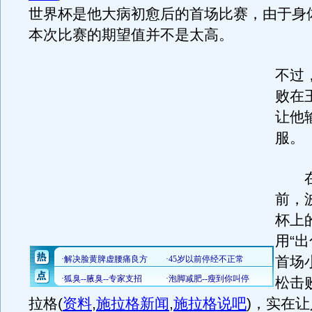
世界杯是他大病初愈后的首场比赛，由于身
本次比赛的期望值并不是太高。
不过
败在
让他
服。
在
前，
杯上
用“
首场
松击
拉格
(
资料
,
施拉格新闻
,
施拉格说吧
)
，实在让