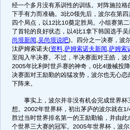
经一个多月没有系训性的训练。对阵施拉格
下手有力而准确。3比0领先后，波尔在第四
四个局点，以12比10奠定胜局。小组赛第
了首轮的良好状态，以4比1拿下韩国选手吴
尚垠新闻
,
吴尚垠说吧
)
。四分之一决赛，波尔
汰萨姆索诺夫
(
资料
,
萨姆索诺夫新闻
,
萨姆索
至闯入半决赛。不过，半决赛面对王皓，波
2005年比利时世乒赛的神奇，0比4缴械投
决赛面对王励勤的凶猛攻势，波尔也无心恋战
下阵来。
事实上，波尔并非没有机会完成世界杯
想。2002年世界杯，初出茅庐的波尔就在1
胜过当时世界排名第一的王励勤输，并由此
个世界三大赛的冠军。2005年世界杯，波