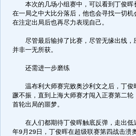
本次的几场小组赛中，可以看到丁俊晖
在一局之中大比分落后，他也会寻找一切机
在注定出局后也再尽力表现自己。
尽管最后输掉了比赛，尽管无缘出线，
并非一无所获。
还需进一步磨练
温布利大师赛完败奥沙利文之后，丁俊
蹶不振，直到上海大师赛才闯入正赛第二轮
首轮出局的噩梦。
在人们都期待丁俊晖触底反弹，走出低
年9月29日，丁俊晖在超级联赛第四战击溃