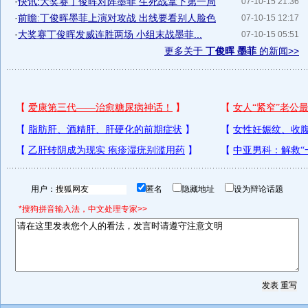
·
快讯:大奖赛丁俊晖对阵墨菲 生死战拿下第一局
07-10-15 21:36
·
前瞻:丁俊晖墨菲上演对攻战 出线要看别人脸色
07-10-15 12:17
·
大奖赛丁俊晖发威连胜两场 小组末战墨菲...
07-10-15 05:51
更多关于
丁俊晖 墨菲
的新闻>>
用户：
匿名
隐藏地址
设为辩论话题
*搜狗拼音输入法，中文处理专家>>