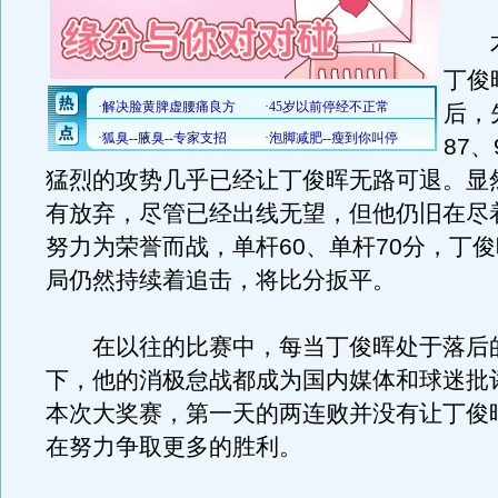
不
丁俊
后，
87
猛烈的攻势几乎已经让丁俊晖无路可退。显
有放弃，尽管已经出线无望，但他仍旧在尽
努力为荣誉而战，单杆60、单杆70分，丁
局仍然持续着追击，将比分扳平。
在以往的比赛中，每当丁俊晖处于落后
下，他的消极怠战都成为国内媒体和球迷批
本次大奖赛，第一天的两连败并没有让丁俊
在努力争取更多的胜利。