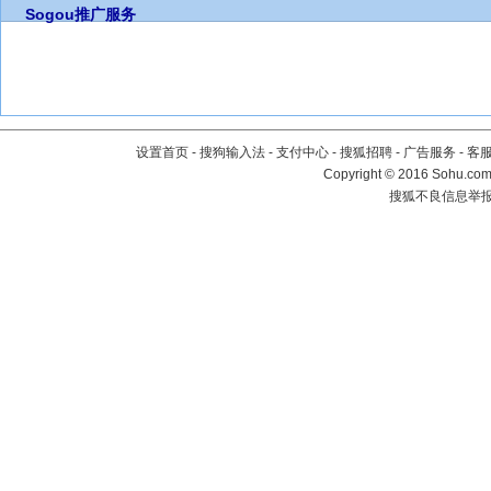
Sogou推广服务
设置首页
-
搜狗输入法
-
支付中心
-
搜狐招聘
-
广告服务
-
客
Copyright
©
2016 Sohu.com 
搜狐不良信息举