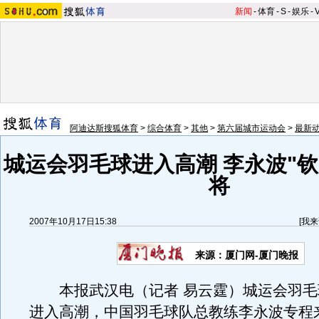
新闻
-
体育
-
S
-
娱乐
-
阿迪达斯搜狐体育
>
综合体育
>
其他
>
第六届城市运动会
>
最新
城运会羽毛球进入高潮 李永波"钦
将
2007年10月17日15:38
[
我来
来源：厦门网-厦门晚报
本报武汉电（记者 易云霆）城运会羽毛
进入高潮，中国羽毛球队总教练李永波专程