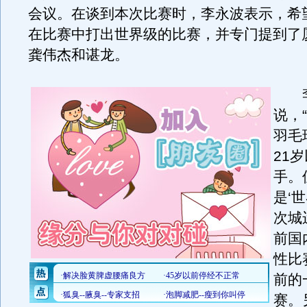
会议。在谈到本次比赛时，李永波表示，希
在比赛中打出世界级的比赛，并专门提到了
龚伟杰和谌龙。
李
说，
羽毛
21
手。
是‘
次城
前国
性比
前的
赛。