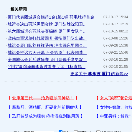
相关新闻
·
厦门代表团城运会摘得1金1银1铜 羽毛球得首金
07-10-17 15:34
·
城运会决出羽球男团金牌 厦门队胜沈阳卫...
07-10-17 12:19
·
第六届城运会羽球决赛揭晓 厦门男女队全...
07-10-15 08:12
·
龚伟杰重返单打战绩回升 领衔厦门队出战...
07-10-08 15:26
·
城运会厦门队刘鲤祥受伤 冲击蹦床男团金...
07-09-28 15:38
·
城运会推迟六天开幕 不会给厦门代表团造...
07-09-21 15:46
·
全国城运会乒乓球预赛 厦门两选手拿男双...
07-03-16 21:29
·
"少帅"夏煊泽向李永波看齐 近期目标直指...
07-02-10 21:05
更多关于
李永波 厦门
的新闻>>