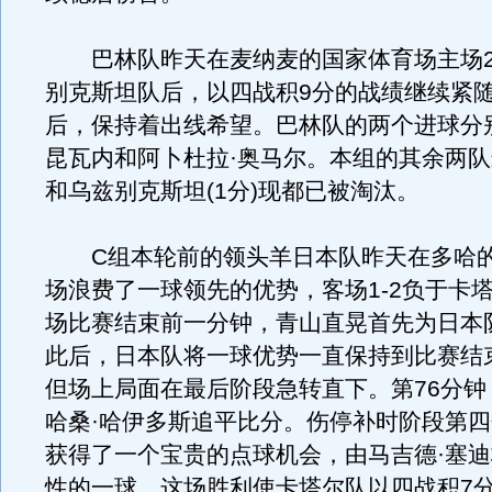
巴林队昨天在麦纳麦的国家体育场主场2-
别克斯坦队后，以四战积9分的战绩继续紧
后，保持着出线希望。巴林队的两个进球分
昆瓦内和阿卜杜拉·奥马尔。本组的其余两队叙
和乌兹别克斯坦(1分)现都已被淘汰。
C组本轮前的领头羊日本队昨天在多哈的
场浪费了一球领先的优势，客场1-2负于卡
场比赛结束前一分钟，青山直晃首先为日本
此后，日本队将一球优势一直保持到比赛结束
但场上局面在最后阶段急转直下。第76分钟
哈桑·哈伊多斯追平比分。伤停补时阶段第
获得了一个宝贵的点球机会，由马吉德·塞
性的一球。这场胜利使卡塔尔队以四战积7