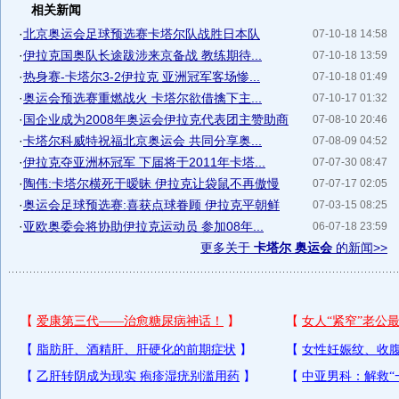
相关新闻
·
北京奥运会足球预选赛卡塔尔队战胜日本队
07-10-18 14:58
·
伊拉克国奥队长途跋涉来京备战 教练期待...
07-10-18 13:59
·
热身赛-卡塔尔3-2伊拉克 亚洲冠军客场惨...
07-10-18 01:49
·
奥运会预选赛重燃战火 卡塔尔欲借擒下主...
07-10-17 01:32
·
国企业成为2008年奥运会伊拉克代表团主赞助商
07-08-10 20:46
·
卡塔尔科威特祝福北京奥运会 共同分享奥...
07-08-09 04:52
·
伊拉克夺亚洲杯冠军 下届将于2011年卡塔...
07-07-30 08:47
·
陶伟:卡塔尔横死于暧昧 伊拉克让袋鼠不再傲慢
07-07-17 02:05
·
奥运会足球预选赛:喜获点球眷顾 伊拉克平朝鲜
07-03-15 08:25
·
亚欧奥委会将协助伊拉克运动员 参加08年...
06-07-18 23:59
更多关于
卡塔尔 奥运会
的新闻>>