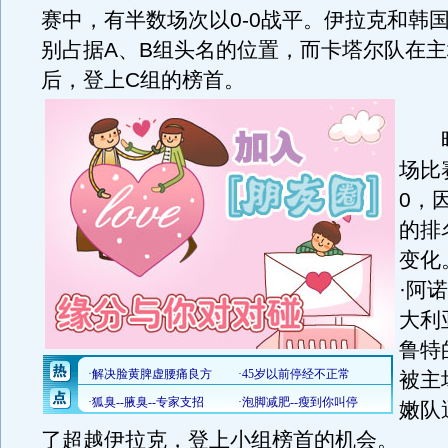
赛中，有半数场次以0-0战平。伊拉克和韩
别占据A、B组头名的位置，而卡塔尔队在
后，登上C组的榜首。
昨
场比
0，
的排
变化
·阿
大利
鲁特
被主
嫩队
了超越伊拉克，登上小组榜首的机会。