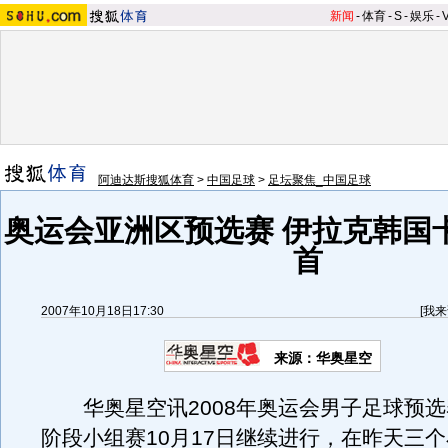
新闻
-
体育
-
S
-
娱乐
-
阿迪达斯搜狐体育
>
中国足球
>
足坛聚焦_中国足球
奥运会亚洲区预选赛 伊拉克韩国
首
2007年10月18日17:30
[
我来
来源：华奥星空
华奥星空讯2008年奥运会男子足球预选
阶段小组赛10月17日继续进行，在昨天三