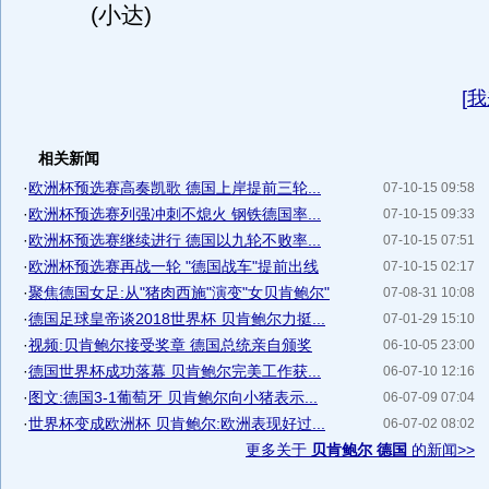
(小达)
[
我
相关新闻
·
欧洲杯预选赛高奏凯歌 德国上岸提前三轮...
07-10-15 09:58
·
欧洲杯预选赛列强冲刺不熄火 钢铁德国率...
07-10-15 09:33
·
欧洲杯预选赛继续进行 德国以九轮不败率...
07-10-15 07:51
·
欧洲杯预选赛再战一轮 "德国战车"提前出线
07-10-15 02:17
·
聚焦德国女足:从"猪肉西施"演变"女贝肯鲍尔"
07-08-31 10:08
·
德国足球皇帝谈2018世界杯 贝肯鲍尔力挺...
07-01-29 15:10
·
视频:贝肯鲍尔接受奖章 德国总统亲自颁奖
06-10-05 23:00
·
德国世界杯成功落幕 贝肯鲍尔完美工作获...
06-07-10 12:16
·
图文:德国3-1葡萄牙 贝肯鲍尔向小猪表示...
06-07-09 07:04
·
世界杯变成欧洲杯 贝肯鲍尔:欧洲表现好过...
06-07-02 08:02
更多关于
贝肯鲍尔 德国
的新闻>>