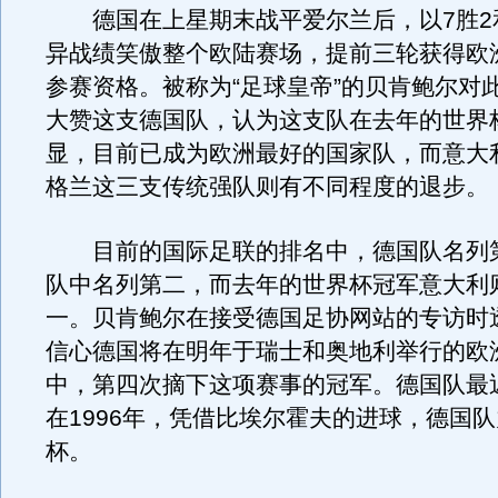
德国在上星期末战平爱尔兰后，以7胜2和
异战绩笑傲整个欧陆赛场，提前三轮获得欧
参赛资格。被称为“足球皇帝”的贝肯鲍尔对
大赞这支德国队，认为这支队在去年的世界
显，目前已成为欧洲最好的国家队，而意大
格兰这三支传统强队则有不同程度的退步。
目前的国际足联的排名中，德国队名列
队中名列第二，而去年的世界杯冠军意大利
一。贝肯鲍尔在接受德国足协网站的专访时
信心德国将在明年于瑞士和奥地利举行的欧
中，第四次摘下这项赛事的冠军。德国队最
在1996年，凭借比埃尔霍夫的进球，德国
杯。