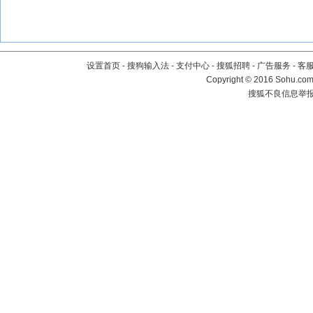
设置首页
-
搜狗输入法
-
支付中心
-
搜狐招聘
-
广告服务
-
客
Copyright
©
2016 Sohu.com 
搜狐不良信息举