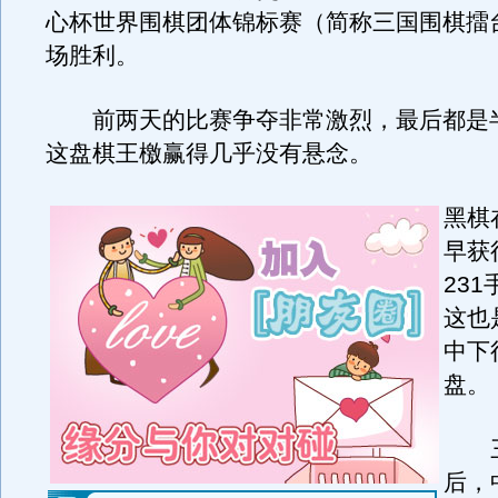
心杯世界围棋团体锦标赛（简称三国围棋擂
场胜利。
前两天的比赛争夺非常激烈，最后都是
这盘棋王檄赢得几乎没有悬念。
黑棋
早获
23
这也
中下
盘。
三
后，