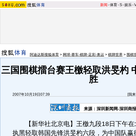
新闻
-
体育
-
S
-
娱乐
-
阿迪达斯搜狐体育
>
网球-赛车-棋牌-足彩-奥运
>
棋牌世界
>
围棋
三国围棋擂台赛王檄轻取洪旻杓 
胜
2007年10月19日07:39
[
我来
来源：深圳新闻网-深圳商
【新华社北京电】王檄九段18日下午在
执黑轻取韩国先锋洪旻杓六段，为中国队赢