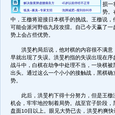
损一
势。
中，王檄将迎接日本棋手的挑战。王檄说，
可能会派河野临九段攻擂。自己今天赢了一
势上会占些优势。
洪旻杓局后说，他对棋的内容很不满意
早就出现了失误。洪旻杓指的失误出现在序
战斗中，白棋在劫争中处理不当，一块棋被
出头。通过这么一个小小的接触战，黑棋确
势。
此后，洪旻杓下得十分努力，但是王檄
机会，牢牢地控制着局势。战至官子阶段，
盘面10目以上。眼见大势已去，洪旻杓爽快