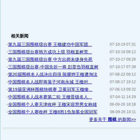
相关新闻
·
第九届三国围棋擂台赛 王檄建功中国军团...
07-10-19 07:31
·
三国围棋擂台赛韩方成功上擂 羽根直树荒...
07-10-18 08:12
·
第九届三国围棋擂台赛 中方出师未捷身先死
07-10-17 09:26
·
三国围棋擂台赛-中国先折一将 彭荃负羽根直树
07-10-17 07:38
·
第20届围棋名人战决出四强 陈耀烨王檄遭淘汰
07-08-22 09:12
·
中国围棋名人战即将落子河南永城 王檄对...
07-08-17 19:12
·
第19届亚洲杯围棋快棋赛 卫冕冠军王檄惨...
07-06-13 09:32
·
中国围棋名人战本赛第二轮 王檄晋级名人...
07-04-11 14:29
·
全国围棋个人赛天津收枰 王檄宋容慧男女称雄
06-09-26 18:18
·
全国围棋个人赛收枰 王檄8胜1负加冕全国冠军
06-09-26 10:11
更多关于
围棋
的新闻>>