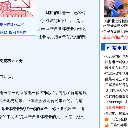
此时的叶薏云，已经停
止担任教练5个月，可是，
揭田壮壮徐帆
·
赵薇被爆已经怀
为何马来西亚体理会为什么
·
李宇春爆遭母逼
还会每月把薪金存入她的账
·
圣诞节明信片八
茶 余 饭
·
何炅获地产大亨
竟要求五五分
·
陈慧琳产后恢复
·
殷桃街头休闲装
·
范冰冰红地毯
在后头。
·
姚晨与老公素
·
日军竟拿战俘
·
盘点网坛大腕
云第一时间致电一位“中间人”，向他了解这笔钱
·
美女办公室遭
”代表她与马来西亚体理会谈论合约事宜的。而这
·
《Nobody》
·
搜狐娱乐招聘
这是我和体理会安排给你的薪金，你不要说出来，我
·
台北电玩展靓丽S
这个“中间人”是马来西亚体理会的人，不过，她只
·
《变形金刚
·
王岳伦爆李