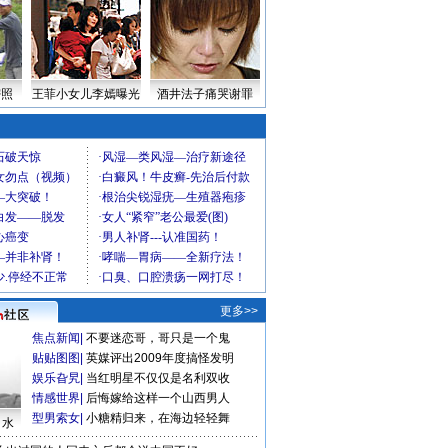
密照
王菲小女儿李嫣曝光
酒井法子痛哭谢罪
更多>>
焦点新闻
|
不要迷恋哥，哥只是一个鬼
贴贴图图
|
英媒评出2009年度搞怪发明
娱乐旮旯
|
当红明星不仅仅是名利双收
情感世界
|
后悔嫁给这样一个山西男人
型男索女
|
小糖精归来，在海边轻轻舞
口水