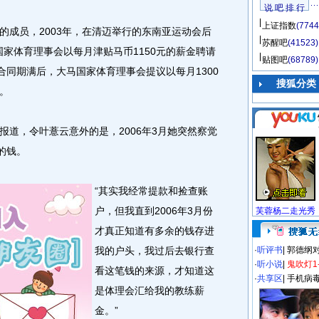
说 吧 排 行
上证指数
(7744
成员，2003年，在清迈举行的东南亚运动会后
苏醒吧
(41523)
马国家体育理事会以每月津贴马币1150元的薪金聘请
贴图吧
(68789)
月合同期满后，大马国家体育理事会提议以每月1300
搜狐分类
。
，令叶薏云意外的是，2006年3月她突然察觉
的钱。
“其实我经常提款和捡查账
户，但我直到2006年3月份
芙蓉杨二走光秀
才真正知道有多余的钱存进
我的户头，我过后去银行查
·
听评书
|
郭德纲
·
听小说
|
鬼吹灯1
看这笔钱的来源，才知道这
·
共享区
|
手机病
是体理会汇给我的教练薪
金。”