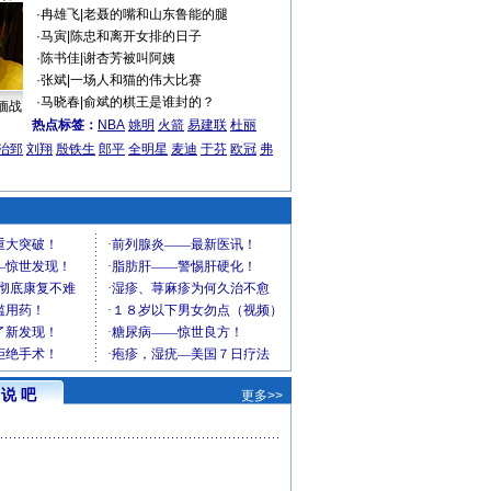
·
冉雄飞
|
老聂的嘴和山东鲁能的腿
·
马寅
|
陈忠和离开女排的日子
·
陈书佳
|
谢杏芳被叫阿姨
·
张斌
|
一场人和猫的伟大比赛
·
马晓春
|
俞斌的棋王是谁封的？
缅战
热点标签：
NBA
姚明
火箭
易建联
杜丽
治郅
刘翔
殷铁生
郎平
全明星
麦迪
于芬
欧冠
弗
说 吧
更多>>