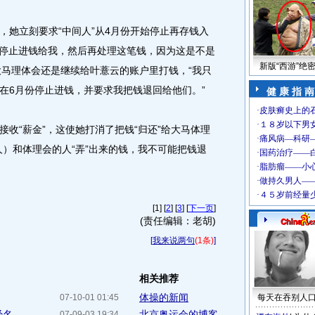
她立刻要求“中间人”从4月份开始停止再存钱入
上停止进钱给我，然后再处理这笔钱，因为这是不是
新版“西游”绝
，大马理体会还是继续给叶薏云的账户里打钱，“我只
在6月份停止进钱，并要求我把钱退回给他们。”
健 康 指 南
“薪金”，这使她打消了把钱“归还”给大马体理
人）和体理会的人“弄”出来的钱，我不可能把钱退
[1] [
2
] [
3
] [
下一页
]
(责任编辑：老胡)
[
我来说两句
(1条)
]
相关推荐
体操的新闻
07-10-01 01:45
每天在吞别人
...
北京奥运会的博客
07-09-03 19:34