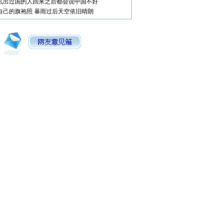
么出过国的人回来之后都会说中国不好
自己的旗袍照
暴雨过后天空依旧晴朗