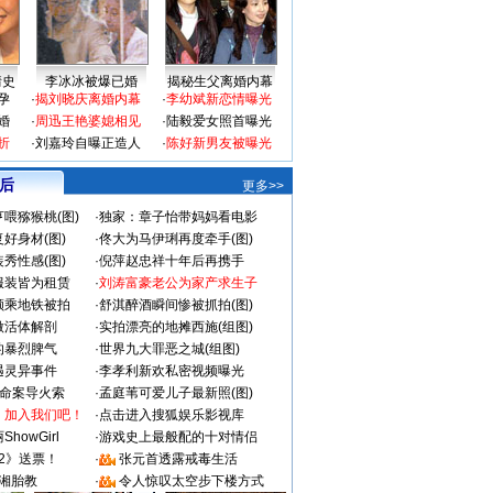
情史
李冰冰被爆已婚
揭秘生父离婚内幕
孕
·
揭刘晓庆离婚内幕
·
李幼斌新恋情曝光
婚
·
周迅王艳婆媳相见
·
陆毅爱女照首曝光
折
·
刘嘉玲自曝正造人
·
陈好新男友被曝光
 后
更多>>
喂猕猴桃(图)
·
独家：章子怡带妈妈看电影
好身材(图)
·
佟大为马伊琍再度牵手(图)
秀性感(图)
·
倪萍赵忠祥十年后再携手
服装皆为租赁
·
刘涛富豪老公为家产求生子
颜乘地铁被拍
·
舒淇醉酒瞬间惨被抓拍(图)
做活体解剖
·
实拍漂亮的地摊西施(组图)
的暴烈脾气
·
世界九大罪恶之城(组图)
遇灵异事件
·
李孝利新欢私密视频曝光
成命案导火索
·
孟庭苇可爱儿子最新照(图)
：加入我们吧！
·
点击进入搜狐娱乐影视库
howGirl
·
游戏史上最般配的十对情侣
2》送票！
·
张元首透露戒毒生活
湘胎教
·
令人惊叹太空步下楼方式