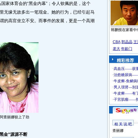
国家体育会的“黑金内幕”；令人钦佩的是，这个
里无缘无故多出一笔现金。她的行为，已经引起马
谓的高官坐立不安。而事件的发展，更是一个高潮
韩鹏恨在家看中
CBA
郭晶晶
王
老大
年龄门
精彩推荐
导阿查丽娜较上了劲
相 关 说 吧
查丽娜
黑金”源源不断