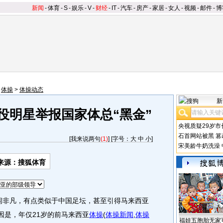
新闻
-
体育
-
S
-
娱乐
-
V
-
财经
-
IT
-
汽车
-
房产
-
家居
-
女人
-
视频
-
邮件
-
博
>
体操
>
体操动态
新
役明星举报国家体总“黑金”
央视质疑29岁市
石首网站被黑
篡
[
我来说两句
(1)
] [字号：
大
中
小
]
宋美龄牛奶洗澡
来源：搜狐体育
闹非凡，有点类似于中国足坛，甚至引得马来西亚
因是，年仅21岁的前马来西亚
体操
(
体操新闻
,
体操
福娃五胞胎无家