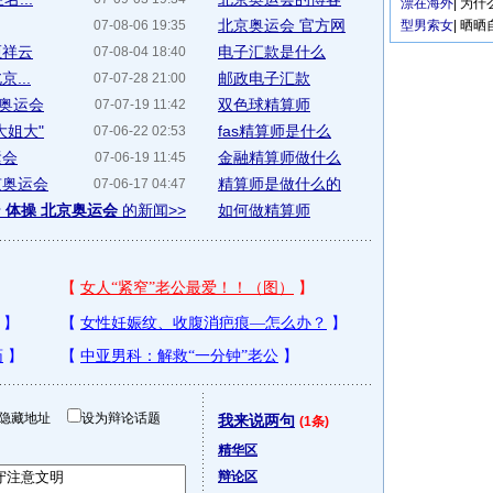
漂在海外
|
为什
北京奥运会 官方网
07-08-06 19:35
型男索女
|
晒晒
炬祥云
电子汇款是什么
07-08-04 18:40
...
邮政电子汇款
07-07-28 21:00
京奥运会
双色球精算师
07-07-19 11:42
大姐大"
fas精算师是什么
07-06-22 02:53
运会
金融精算师做什么
07-06-19 11:45
京奥运会
精算师是做什么的
07-06-17 04:47
于
体操 北京奥运会
的新闻>>
如何做精算师
隐藏地址
设为辩论话题
我来说两句
(1条)
精华区
辩论区