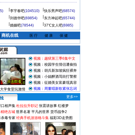
5)
李宇春吧
(104510)
快乐男声吧
(68574)
刘德华吧
(69854)
东方神起吧
(65744)
婚姻吧
(78544)
37℃女人吧
(6985)
商机在线
|
医 疗
健 康
保 健
视频：越狱第三季6集中文
视频：校园学生情侣遭偷拍
视频：胡兵新加坡疯狂裸奔
视频：小姐醉酒骂街打警察
视频：征婚美女富豪现真容
视频：周董唱新歌紧张忘词
大学食堂玩激情
更多>>
对口相声集
杜拉拉升职记
张震讲故事
红楼梦
-精绝古城
世界名著
平凡的世界
货币战争2
毒杀毒专家
经典手机游游格斗集
福彩3D走势图