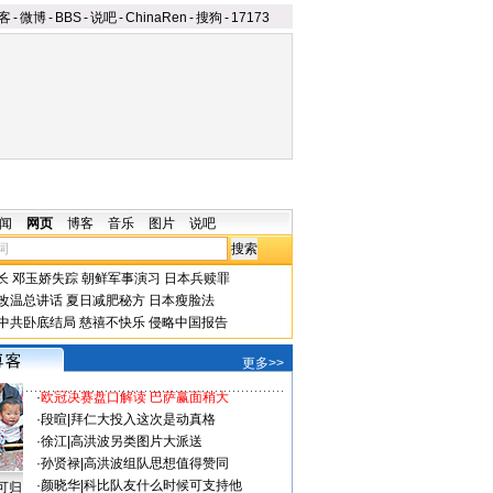
客
-
微博
-
BBS
-
说吧
-
ChinaRen
-
搜狗
-
17173
闻
网页
博客
音乐
图片
说吧
长
邓玉娇失踪
朝鲜军事演习
日本兵赎罪
改温总讲话
夏日减肥秘方
日本瘦脸法
中共卧底结局
慈禧不快乐
侵略中国报告
更多>>
·
欧冠决赛盘口解读 巴萨赢面稍大
·
段暄
|
拜仁大投入这次是动真格
·
徐江
|
高洪波另类图片大派送
·
孙贤禄
|
高洪波组队思想值得赞同
·
颜晓华
|
科比队友什么时候可支持他
可归