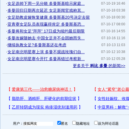
·
女足选帅下周一见分晓 多曼斯基暗示家庭...
07-10-19 16:46
·
多曼回归日期再次延迟 女足新闻官戏称其...
07-10-18 03:38
·
女足助教皮娅恢复健康 多曼斯基20号决定去留
07-10-18 00:30
·
亚青赛女足队员表现赢得肯定 多曼斯基恐...
07-10-17 08:00
·
多曼将和女足"拜拜" 17日成为续约最后期限
07-10-16 14:55
·
多曼改嫁随她去 中国女足并不会因她而失...
07-10-16 11:16
·
继续执教女足?多曼斯基还在考虑
07-10-13 11:03
·
女足南北明星赛上演 多曼不观战玫瑰们自...
07-10-12 10:38
·
女足南北明星赛今开打 多曼再错过考察新...
07-10-12 05:28
更多关于
科比 多曼
的新闻>>
用户：
匿名
隐藏地址
设为辩论话题