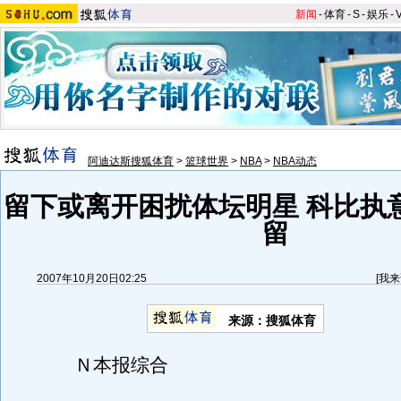
新闻
-
体育
-
S
-
娱乐
-
阿迪达斯搜狐体育
>
篮球世界
>
NBA
>
NBA动态
留下或离开困扰体坛明星 科比执
留
2007年10月20日02:25
[
我来
来源：搜狐体育
Ｎ本报综合