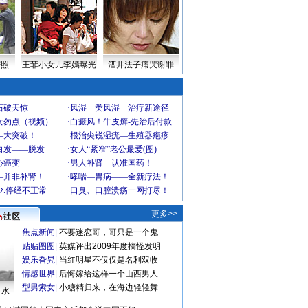
密照
王菲小女儿李嫣曝光
酒井法子痛哭谢罪
更多>>
焦点新闻
|
不要迷恋哥，哥只是一个鬼
贴贴图图
|
英媒评出2009年度搞怪发明
娱乐旮旯
|
当红明星不仅仅是名利双收
情感世界
|
后悔嫁给这样一个山西男人
型男索女
|
小糖精归来，在海边轻轻舞
口水