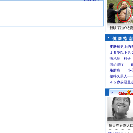
新版“西游”绝
健 康 指 南
每天在吞别人