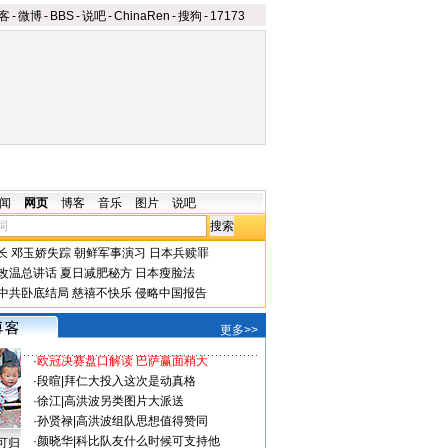
客
-
微博
-
BBS
-
说吧
-
ChinaRen
-
搜狗
-
17173
闻
网页
博客
音乐
图片
说吧
长
邓玉娇失踪
朝鲜军事演习
日本兵赎罪
改温总讲话
夏日减肥秘方
日本瘦脸法
中共卧底结局
慈禧不快乐
侵略中国报告
更多>>
·
欧冠决赛盘口解读 巴萨赢面稍大
·
段暄
|
拜仁大投入这次是动真格
·
徐江
|
高洪波另类图片大派送
·
孙贤禄
|
高洪波组队思想值得赞同
·
颜晓华
|
科比队友什么时候可支持他
可归