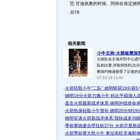
范·甘迪执教的时候。阿帅在肯定姚
J078
相关新闻
小牛主帅:火箭板凳深度
火箭队在主场丰田中心进
队的比赛,并取得胜利,比分
教练约翰逊接受了记者的采访
07-10-19 12:40
·
火箭轻取小牛"二队" 姚明斩获19分获5
·
姚明19分火箭力擒小牛 科比平稳湖人战胜
·
直击火箭最新战术体系 姚明外线使命杀机
·
火箭热身轻取小牛替补 姚明20分钟19
·
姚明笑谈火箭新战术体系:我快成多功
·
季前赛姚麦合璧狂砍27分 火箭尽显新战术
·
火箭季前赛大胜小牛 奥拉朱旺灵魂附体姚