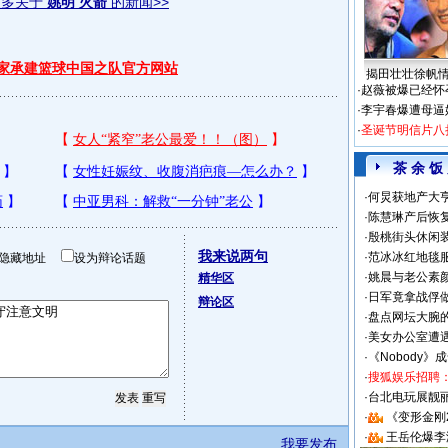
更多关于
姚明 火箭
的新闻>>
独家承建篮球中国之队官方网站
揭田壮壮徐帆
·
赵薇被爆已经怀
·
李宇春爆遭母逼
·
圣诞节明信片八
茶 余 饭
·
何炅获地产大亨
·
陈慧琳产后恢复
·
殷桃街头休闲装
我来说两句
·
范冰冰红地毯
隐藏地址
设为辩论话题
·
姚晨与老公素
精华区
·
日军竟拿战俘
辩论区
·
盘点网坛大腕
·
美女办公室遭
·
《Nobody》
·
搜狐娱乐招聘
·
台北电玩展靓丽S
·
《变形金刚
·
王岳伦爆李
我要发布