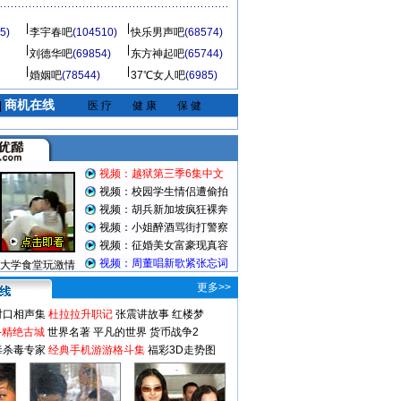
5)
李宇春吧
(104510)
快乐男声吧
(68574)
刘德华吧
(69854)
东方神起吧
(65744)
婚姻吧
(78544)
37℃女人吧
(6985)
商机在线
|
医 疗
健 康
保 健
视频：越狱第三季6集中文
视频：校园学生情侣遭偷拍
视频：胡兵新加坡疯狂裸奔
视频：小姐醉酒骂街打警察
视频：征婚美女富豪现真容
视频：周董唱新歌紧张忘词
大学食堂玩激情
更多>>
对口相声集
杜拉拉升职记
张震讲故事
红楼梦
-精绝古城
世界名著
平凡的世界
货币战争2
毒杀毒专家
经典手机游游格斗集
福彩3D走势图