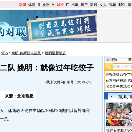
新闻
-
体育
-
S
-
娱乐
-
V
-
财经
-
IT
-
汽车
-
房产
-
家居
-
女人
-
视频
-
邮件
-
博
>
NBA
>
姚明-休斯顿火箭队
>
姚明最新动态
新
二队 姚明：就像过年吃饺子
央视质疑29岁市
石首网站被黑
篡
[
我来说两句
] [字号：
大
中
小
]
宋美龄牛奶洗澡
来源：北京晚报
天，休斯敦火箭在主场以104比90战胜以替补阵容
一负。
福娃五胞胎无家