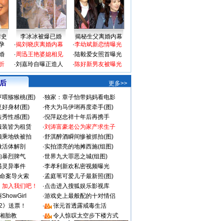
情史
李冰冰被爆已婚
揭秘生父离婚内幕
孕
·
揭刘晓庆离婚内幕
·
李幼斌新恋情曝光
婚
·
周迅王艳婆媳相见
·
陆毅爱女照首曝光
折
·
刘嘉玲自曝正造人
·
陈好新男友被曝光
 后
更多>>
喂猕猴桃(图)
·
独家：章子怡带妈妈看电影
好身材(图)
·
佟大为马伊琍再度牵手(图)
秀性感(图)
·
倪萍赵忠祥十年后再携手
服装皆为租赁
·
刘涛富豪老公为家产求生子
颜乘地铁被拍
·
舒淇醉酒瞬间惨被抓拍(图)
做活体解剖
·
实拍漂亮的地摊西施(组图)
的暴烈脾气
·
世界九大罪恶之城(组图)
遇灵异事件
·
李孝利新欢私密视频曝光
成命案导火索
·
孟庭苇可爱儿子最新照(图)
：加入我们吧！
·
点击进入搜狐娱乐影视库
howGirl
·
游戏史上最般配的十对情侣
2》送票！
·
张元首透露戒毒生活
湘胎教
·
令人惊叹太空步下楼方式