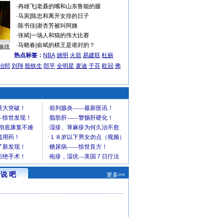
·
冉雄飞
|
老聂的嘴和山东鲁能的腿
·
马寅
|
陈忠和离开女排的日子
·
陈书佳
|
谢杏芳被叫阿姨
·
张斌
|
一场人和猫的伟大比赛
·
马晓春
|
俞斌的棋王是谁封的？
缅战
热点标签：
NBA
姚明
火箭
易建联
杜丽
治郅
刘翔
殷铁生
郎平
全明星
麦迪
于芬
欧冠
弗
说 吧
更多>>