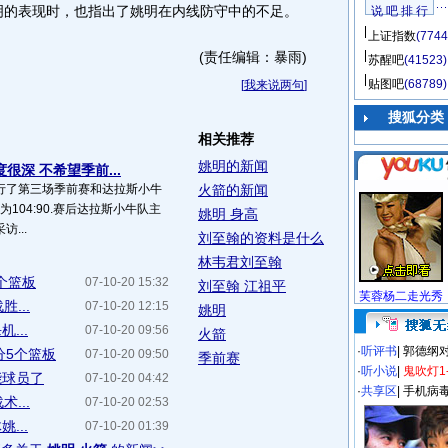
明的表现时，也指出了姚明在内线防守中的不足。
说 吧 排 行
上证指数
(7744
(责任编辑：暴雨)
苏醒吧
(41523)
贴图吧
(68789)
[
我来说两句
]
搜狐分类
相关推荐
姚明的新闻
很深 不希望季前...
行了第三场季前赛和达拉斯小牛
火箭的新闻
为104:90.赛后达拉斯小牛队主
姚明 身高
...
刘至翰的资料是什么
林韦君刘至翰
个篮板
07-10-20 15:32
刘至翰 江祖平
芙蓉杨二走光秀
...
07-10-20 12:15
姚明
...
07-10-20 09:56
火箭
·
听评书
|
郭德纲
分5个篮板
07-10-20 09:50
季前赛
·
听小说
|
鬼吹灯1
能球员了
07-10-20 04:42
·
共享区
|
手机病
...
07-10-20 02:53
...
07-10-20 01:39