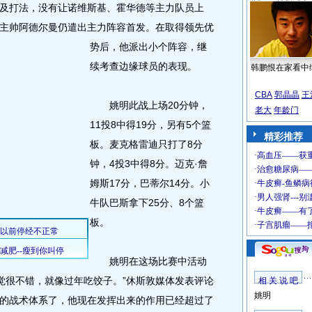
打法，没有让诺维斯基、霍华德等主力队员上
主帅阿德尔曼仍遣出主力阵容首发。
在取得领先优
势后，他派出小个阵容，继
续考查边缘球员的表现。
韩鹏恨在家看中
CBA
郭晶晶
王
姚明此战上场20分钟，
老大
年龄门
11投8中得19分，另有5个篮
精彩推荐
板。麦克格雷迪只打了8分
钟，4投3中得8分。迈克·詹
姆斯17分，巴蒂尔14分。小
牛队巴斯拿下25分、8个篮
板。
姚明在这场比赛中活动
感觉很不错，就像过年吃饺子。”休斯敦媒体发表评论
相 关 说 吧
姚明
的战术体系了，他现在发挥出来的作用已经超过了