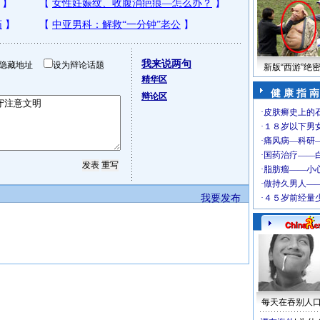
我来说两句
隐藏地址
设为辩论话题
新版“西游”绝
精华区
健 康 指 南
辩论区
我要发布
每天在吞别人