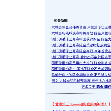
相关新闻
·
六城会陈金龚伟杰晋级 卢兰爆冷负王琳无
·
六城会羽毛球决赛即将开战 陈金卢兰等国
·
澳门羽毛球公开赛中国获得四金 陈金力克
·
澳门羽毛球公开赛陈金关键时刻成功逆
·
澳门羽毛球公开赛陈金夺冠 今年首度击败
·
澳门羽毛球公开赛 龚伟杰不敌韩国选手无
·
羽毛球世锦赛又爆出大冷门 陈金谢杏芳双
·
羽毛球世锦赛 中国选手陈金不敌苏西洛惨
·
陈郁带病上阵陈金期待夺金 羽毛球世
·
图文:六城会羽毛球预选赛 龚伟杰在比
更多关于
陈金 龚