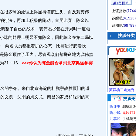
说 吧 排 行
上证指数
(7744
很多球的处理上得显得谨慎过头。而反观龚伟
苏醒吧
(41523)
的打法，再加上积极的跑动，首局比赛，陈金以
贴图吧
(68789)
陈金调整了自己的战术，龚伟杰尽管在开局时一度领
搜狐分类
小球的处理上明显不如陈金，因此陈金在第二局以
局中，两名队员都抱着拼的心态，比赛进行胶着状
是陈金顶住了压力，尽管观众们都拼命地为龚伟杰
21：16.
>>>你认为陈金能否拿到北京奥运参赛
名的争夺。来自北京海淀的杜鹏宇战胜厦门的谌
芙蓉杨二走光秀
汉的文凯、沈阳的周文龙、南昌的罗成和沈阳的高
·
听评书
|
郭德纲
·
听小说
|
鬼吹灯1
·
共享区
|
手机病