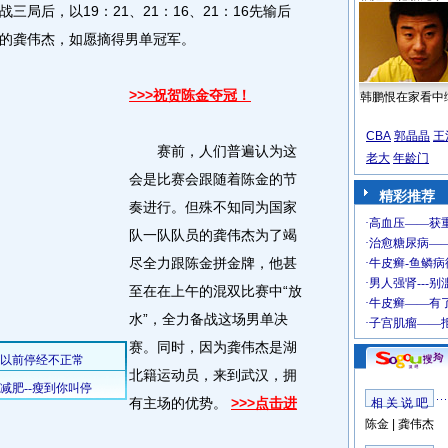
局后，以19：21、21：16、21：16先输后
的龚伟杰，如愿摘得男单冠军。
>>>祝贺陈金夺冠！
韩鹏恨在家看中
CBA
郭晶晶
王
赛前，人们普遍认为这
老大
年龄门
会是比赛会跟随着陈金的节
精彩推荐
奏进行。但殊不知同为国家
队一队队员的龚伟杰为了竭
尽全力跟陈金拼金牌，他甚
至在在上午的混双比赛中“放
水”，全力备战这场男单决
赛。同时，因为龚伟杰是湖
北籍运动员，来到武汉，拥
有主场的优势。
>>>点击进
相 关 说 吧
陈金
|
龚伟杰