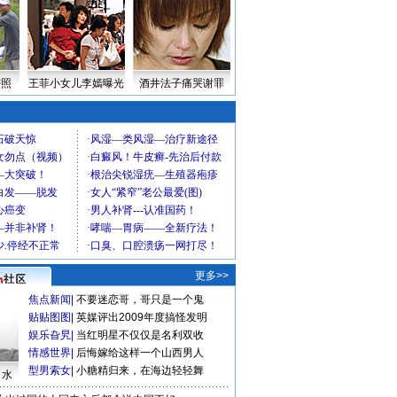
密照
王菲小女儿李嫣曝光
酒井法子痛哭谢罪
更多>>
焦点新闻
|
不要迷恋哥，哥只是一个鬼
贴贴图图
|
英媒评出2009年度搞怪发明
娱乐旮旯
|
当红明星不仅仅是名利双收
情感世界
|
后悔嫁给这样一个山西男人
型男索女
|
小糖精归来，在海边轻轻舞
口水