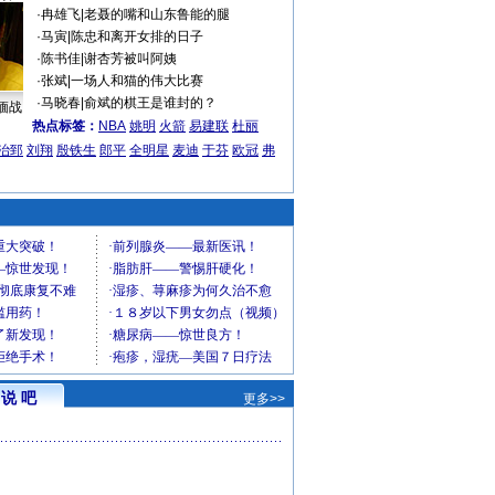
·
冉雄飞
|
老聂的嘴和山东鲁能的腿
·
马寅
|
陈忠和离开女排的日子
·
陈书佳
|
谢杏芳被叫阿姨
·
张斌
|
一场人和猫的伟大比赛
·
马晓春
|
俞斌的棋王是谁封的？
缅战
热点标签：
NBA
姚明
火箭
易建联
杜丽
治郅
刘翔
殷铁生
郎平
全明星
麦迪
于芬
欧冠
弗
说 吧
更多>>