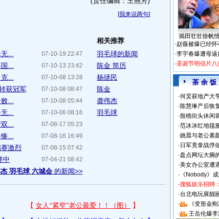
(责任编辑：王燕芳)
[
我来说两句
]
揭田壮壮徐帆
相关推荐
·
赵薇被爆已经怀
...
羽毛球的新闻
07-10-19 22:47
·
李宇春爆遭母逼
·
圣诞节明信片八
...
陈金 简历
07-10-13 23:42
...
杨拯民
07-10-08 13:28
茶 余 饭
转获冠军
陈金
07-10-08 08:47
·
何炅获地产大亨
...
龚伟杰
07-10-08 05:44
·
陈慧琳产后恢复
...
羽毛球
07-10-06 08:16
·
殷桃街头休闲装
...
07-08-17 05:23
·
范冰冰红地毯
...
·
姚晨与老公素
07-08-16 16:49
·
日军竟拿战俘
锦赛激烈
07-08-15 07:42
·
盘点网坛大腕
赛中
07-04-21 08:42
·
美女办公室遭
伟杰 羽毛球 六城会
的新闻>>
·
《Nobody》
·
搜狐娱乐招聘
·
台北电玩展靓丽S
·
《变形金刚
·
王岳伦爆李