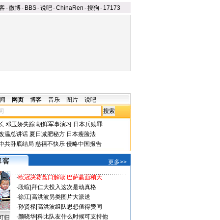
客
-
微博
-
BBS
-
说吧
-
ChinaRen
-
搜狗
-
17173
闻
网页
博客
音乐
图片
说吧
长
邓玉娇失踪
朝鲜军事演习
日本兵赎罪
改温总讲话
夏日减肥秘方
日本瘦脸法
中共卧底结局
慈禧不快乐
侵略中国报告
更多>>
·
欧冠决赛盘口解读 巴萨赢面稍大
·
段暄
|
拜仁大投入这次是动真格
·
徐江
|
高洪波另类图片大派送
·
孙贤禄
|
高洪波组队思想值得赞同
·
颜晓华
|
科比队友什么时候可支持他
可归