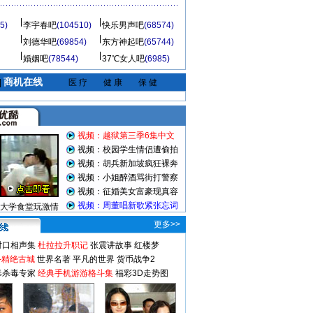
5)
李宇春吧
(104510)
快乐男声吧
(68574)
刘德华吧
(69854)
东方神起吧
(65744)
婚姻吧
(78544)
37℃女人吧
(6985)
商机在线
|
医 疗
健 康
保 健
视频：越狱第三季6集中文
视频：校园学生情侣遭偷拍
视频：胡兵新加坡疯狂裸奔
视频：小姐醉酒骂街打警察
视频：征婚美女富豪现真容
视频：周董唱新歌紧张忘词
大学食堂玩激情
更多>>
对口相声集
杜拉拉升职记
张震讲故事
红楼梦
-精绝古城
世界名著
平凡的世界
货币战争2
毒杀毒专家
经典手机游游格斗集
福彩3D走势图