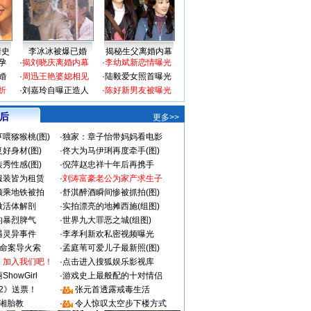
情史
李冰冰被爆已婚
揭秘生父离婚内幕
孕
·
揭刘晓庆离婚内幕
·
李幼斌新恋情曝光
婚
·
周迅王艳婆媳相见
·
陆毅爱女照首曝光
折
·
刘嘉玲自曝正造人
·
陈好新男友被曝光
 后
更多>>
喂猕猴桃(图)
·
独家：章子怡带妈妈看电影
好身材(图)
·
佟大为马伊琍再度牵手(图)
秀性感(图)
·
倪萍赵忠祥十年后再携手
服装皆为租赁
·
刘涛富豪老公为家产求生子
颜乘地铁被拍
·
舒淇醉酒瞬间惨被抓拍(图)
做活体解剖
·
实拍漂亮的地摊西施(组图)
的暴烈脾气
·
世界九大罪恶之城(组图)
遇灵异事件
·
李孝利新欢私密视频曝光
成命案导火索
·
孟庭苇可爱儿子最新照(图)
：加入我们吧！
·
点击进入搜狐娱乐影视库
howGirl
·
游戏史上最般配的十对情侣
2》送票！
·
张元首透露戒毒生活
湘胎教
·
令人惊叹太空步下楼方式