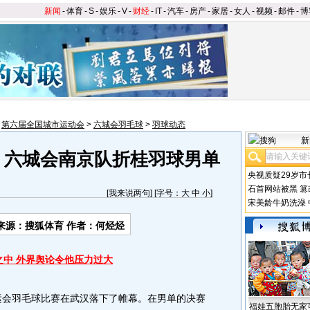
新闻
-
体育
-
S
-
娱乐
-
V
-
财经
-
IT
-
汽车
-
房产
-
家居
-
女人
-
视频
-
邮件
-
博
>
第六届全国城市运动会
>
六城会羽毛球
>
羽球动态
新
 六城会南京队折桂羽球男单
央视质疑29岁市
石首网站被黑
篡
[
我来说两句
] [字号：
大
中
小
]
宋美龄牛奶洗澡
来源：搜狐体育 作者：何烃烃
之中 外界舆论令他压力过大
运会羽毛球比赛在武汉落下了帷幕。在男单的决赛
福娃五胞胎无家