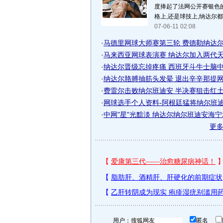
度捧起了法网公开赛银色的
格上,还是球技上,纳达尔都
07-06-11 02:08
·
马德里网球大师赛第三轮 费德勒纳达尔携
·
马来西亚网球表演赛 纳达尔加入两代
·
纳达尔晋级忘掉疼痛 西班牙斗牛士脑中只
·
纳达尔胳膊抽筋头发晕 退出辛辛那提网球
·
费雷尔击败纳尔班迪安 半决赛狙击红土王
·
网球选手个人资料-阿根廷猛将纳尔班
·
中网"星"光黯淡 纳达尔纳尔班迪安海
更
用户：
匿名