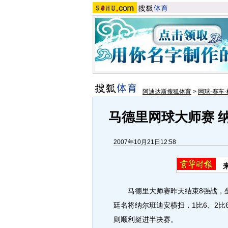
阿迪达斯搜狐体育
>
网球-赛车-
马德里网球大师赛 
2007年10月21日12:58
马德里大师赛昨天结束8强战，坐
廷名将纳尔班迪安横扫，1比6、2
则顺利挺进半决赛。