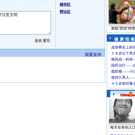
精华区
辩论区
新版“西游”绝
健 康 指 南
我要发布
每天在吞别人