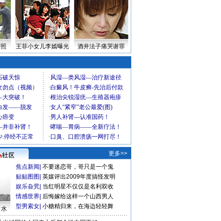
密照
王菲小女儿李嫣曝光
酒井法子痛哭谢罪
更多>>
焦点新闻
|
不要迷恋哥，哥只是一个鬼
贴贴图图
|
英媒评出2009年度搞怪发明
娱乐旮旯
|
当红明星不仅仅是名利双收
情感世界
|
后悔嫁给这样一个山西男人
型男索女
|
小糖精归来，在海边轻轻舞
口水