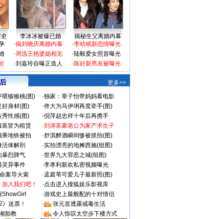
情史
李冰冰被爆已婚
揭秘生父离婚内幕
孕
·
揭刘晓庆离婚内幕
·
李幼斌新恋情曝光
婚
·
周迅王艳婆媳相见
·
陆毅爱女照首曝光
折
·
刘嘉玲自曝正造人
·
陈好新男友被曝光
 后
更多>>
喂猕猴桃(图)
·
独家：章子怡带妈妈看电影
好身材(图)
·
佟大为马伊琍再度牵手(图)
秀性感(图)
·
倪萍赵忠祥十年后再携手
服装皆为租赁
·
刘涛富豪老公为家产求生子
颜乘地铁被拍
·
舒淇醉酒瞬间惨被抓拍(图)
做活体解剖
·
实拍漂亮的地摊西施(组图)
的暴烈脾气
·
世界九大罪恶之城(组图)
遇灵异事件
·
李孝利新欢私密视频曝光
成命案导火索
·
孟庭苇可爱儿子最新照(图)
：加入我们吧！
·
点击进入搜狐娱乐影视库
howGirl
·
游戏史上最般配的十对情侣
2》送票！
·
张元首透露戒毒生活
湘胎教
·
令人惊叹太空步下楼方式