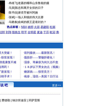
·
冉雄飞
|
老聂的嘴和山东鲁能的腿
·
马寅
|
陈忠和离开女排的日子
·
陈书佳
|
谢杏芳被叫阿姨
·
张斌
|
一场人和猫的伟大比赛
·
马晓春
|
俞斌的棋王是谁封的？
缅战
热点标签：
NBA
姚明
火箭
易建联
杜丽
治郅
刘翔
殷铁生
郎平
全明星
麦迪
于芬
欧冠
弗
说 吧
更多>>
|
费德勒
|
纳尔班迪安
|
冈萨雷斯