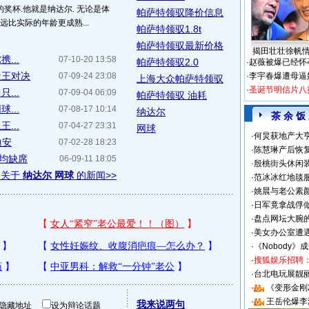
奖杯.他就是纳达尔. 无论是体
帕萨特领驭降价信息
远比实际的年龄更成熟...
帕萨特领驭1.8t
帕萨特领驭最新价格
揭田壮壮徐帆
...
07-10-20 13:58
帕萨特领驭2.0
·
赵薇被爆已经怀
天王对决
07-09-24 23:08
·
李宇春爆遭母逼
上海大众帕萨特领驭
·
圣诞节明信片八
...
07-09-04 06:09
帕萨特领驭 油耗
...
07-08-17 10:14
纳达尔
茶 余 饭
...
07-04-27 23:31
网球
·
何炅获地产大亨
迪安
07-02-28 18:23
·
陈慧琳产后恢复
宁均缺席
06-09-11 18:05
·
殷桃街头休闲装
多关于
纳达尔 网球
的新闻>>
·
范冰冰红地毯
·
姚晨与老公素
·
日军竟拿战俘
·
盘点网坛大腕
·
美女办公室遭
·
《Nobody》
·
搜狐娱乐招聘
·
台北电玩展靓丽S
·
《变形金刚
·
王岳伦爆李
我来说两句
隐藏地址
设为辩论话题