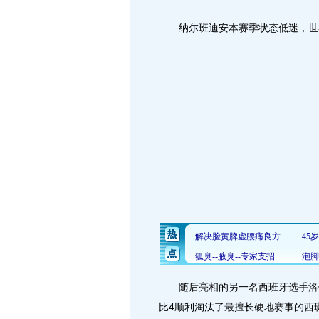
纳尔班迪安本赛季状态低迷，世界
随后亮相的另一名西班牙选手洛佩
比4顺利淘汰了最擅长硬地赛事的西