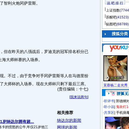
了智利火炮冈萨雷斯。
说 吧 排 行
上证指数
(7744
苏醒吧
(41523)
贴图吧
(68789)
搜狐分类
但在昨天的八强战后，罗迪克的冠军排名积分已
上海大师杯赛的入场券。
。不过，由于竞争对手冈萨雷斯等人在马德里纷
了大师杯的入场券。现在大师杯只剩下最后三席。
芙蓉杨二走光秀
(责任编辑：十七)
[
我来说两句
]
·
听评书
|
郭德纲
·
听小说
|
鬼吹灯1
相关推荐
·
共享区
|
手机病
纳达尔的新闻
1岁纳达尔拥有超...
卡的愤怒的公牛,年仅21岁他三
网球的新闻