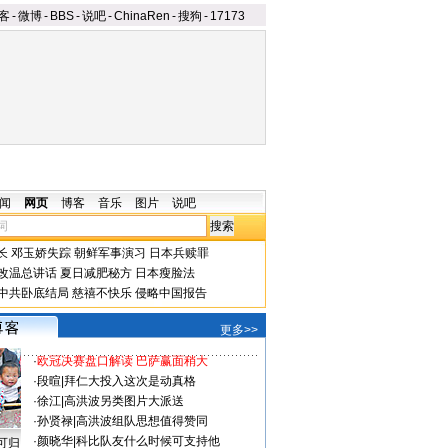
客
-
微博
-
BBS
-
说吧
-
ChinaRen
-
搜狗
-
17173
闻
网页
博客
音乐
图片
说吧
长
邓玉娇失踪
朝鲜军事演习
日本兵赎罪
改温总讲话
夏日减肥秘方
日本瘦脸法
中共卧底结局
慈禧不快乐
侵略中国报告
更多>>
·
欧冠决赛盘口解读 巴萨赢面稍大
·
段暄
|
拜仁大投入这次是动真格
·
徐江
|
高洪波另类图片大派送
·
孙贤禄
|
高洪波组队思想值得赞同
·
颜晓华
|
科比队友什么时候可支持他
可归