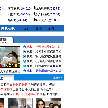
5)
李宇春吧
(104510)
快乐男声吧
(68574)
刘德华吧
(69854)
东方神起吧
(65744)
婚姻吧
(78544)
37℃女人吧
(6985)
商机在线
|
医 疗
健 康
保 健
视频：越狱第三季6集中文
视频：校园学生情侣遭偷拍
视频：胡兵新加坡疯狂裸奔
视频：小姐醉酒骂街打警察
视频：征婚美女富豪现真容
视频：周董唱新歌紧张忘词
大学食堂玩激情
更多>>
对口相声集
杜拉拉升职记
张震讲故事
红楼梦
-精绝古城
世界名著
平凡的世界
货币战争2
毒杀毒专家
经典手机游游格斗集
福彩3D走势图