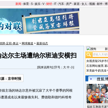
新闻
-
体育
-
S
-
娱乐
-
V
-
财经
-
IT
-
汽车
-
房产
-
家居
-
女人
-
视频
-
邮件
-
博
棋牌-足彩-奥运
>
网球频道
>
最新动态
新
纳达尔主场遭纳尔班迪安横扫
央视质疑29岁市
石首网站被黑
篡
[
我来说两句
] [字号：
大
中
小
]
宋美龄牛奶洗澡
来源：京华时报
镇主场的纳达尔意外被沉寂了大半个赛季的阿根
比6遭遇成名以来最惨痛失利。费德勒和德约科维奇
福娃五胞胎无家