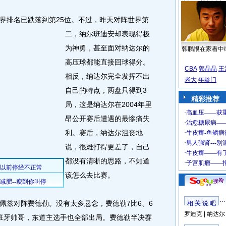
排名已跌落到第25位。
不过，昨天对阵世界第
二，纳尔班迪安却表现得极
为神勇，甚至面对纳达尔的
韩鹏恨在家看中
高压球都能直接回球得分。
CBA
郭晶晶
王
相反，纳达尔完全发挥不出
老大
年龄门
自己的特点，两盘只得到3
精彩推荐
局，这是纳达尔在2004年里
昂公开赛后遭遇的最惨痛失
利。赛后，纳达尔沮丧地
说，很难打得更差了，自己
都没有清晰的思路，不知道
该怎么去比赛。
兹对阵费德勒。没有太多悬念，费德勒7比6、6
相 关 说 吧
罗迪克
|
纳达尔
班牙帅哥，东道主选手也全部出局。费德勒半决赛