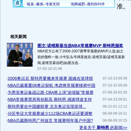
准。
相关新闻
图文:诺维斯基当选NBA常规赛MVP 斯特恩颁奖
NBA官方公布了2006-2007赛季常规赛的MVP人选,如之
前的预料一致,小牛队头号球星德克-诺维茨基(诺维茨基新
闻,诺维茨基说吧)如愿当选...
07-05-16 01:48
·
2008奥运后 斯特恩要搬来常规赛 困难在篮球馆
07-10-23 05:39
·
NBA总裁看重08奥运契机 考虑将常规赛移师中国
07-10-15 05:09
·
为男篮奥运备战让路 CBA将上演"浓缩版"常规赛
07-09-29 02:35
·
NBA常规赛票房再创新高 斯特恩:感谢球迷支持
07-04-23 09:51
·
斯特恩要在中国建联赛 北京奥运实现篮球...
06-12-01 12:12
·
分区争议大常规赛减少112场CBA奥运还要调整
06-09-09 16:21
·
NBA总裁斯特恩广州放言 常规赛明年落户中国?
06-08-09 10:15
更多关于
斯特恩
的新闻>>