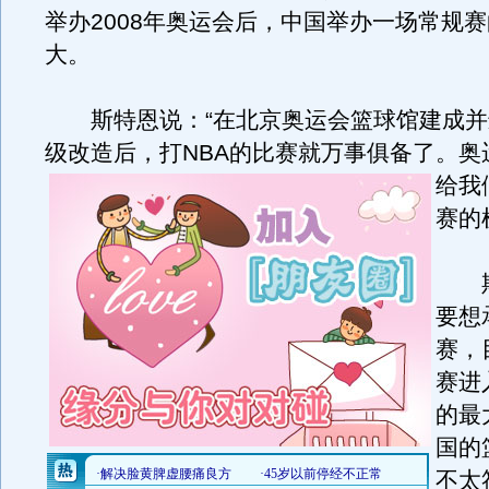
举办2008年奥运会后，中国举办一场常规
大。
斯特恩说：“在北京奥运会篮球馆建成并
级改造后，打NBA的比赛就万事俱备了。
奥
给我
赛的
斯
要想
赛，
赛进
的最
国的
不太