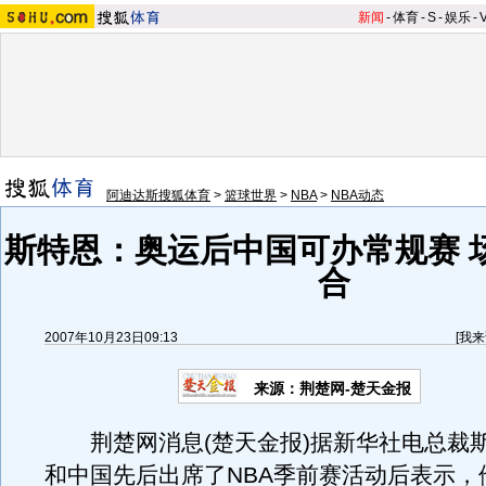
新闻
-
体育
-
S
-
娱乐
-
阿迪达斯搜狐体育
>
篮球世界
>
NBA
>
NBA动态
斯特恩：奥运后中国可办常规赛 
合
2007年10月23日09:13
[
我来
来源：荆楚网-楚天金报
荆楚网消息(楚天金报)据新华社电总裁
和中国先后出席了NBA季前赛活动后表示，