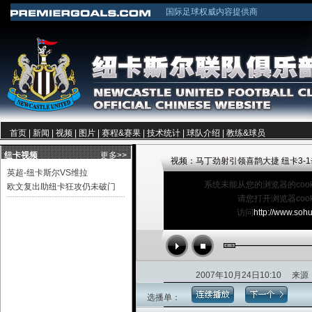
国际足球权威内容提供商
首页
|
新闻
|
视频
|
图片
|
赛程&赛果
|
技术统计
|
球队介绍
|
教练&球员
纽卡视频
更多>>
视频：马丁劲射引领喜鹊大捷 纽卡3-
英超-纽卡斯尔VS维拉
系统未能从您的浏览器的coo
欧文复出助纽卡狂攻仍未破门
请您打开浏览器coo
访问
http://www.soh
2007年10月24日10:10
选播单：