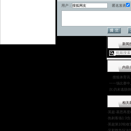
用户：
匿名发表
新闻
内容
搜狐体育讯 
一一场比赛中
尔,仍未逃脱
相关
·
英超-基恩再度
·
热刺客场1:3
·
英超第10轮收
·
足彩胜负玩法0