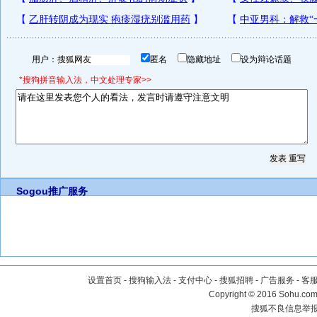
用户：
匿名
隐藏地址
设为辩论话题
*搜狗拼音输入法，中文处理专家>>
Sogou推广服务
设置首页
-
搜狗输入法
-
支付中心
-
搜狐招聘
-
广告服务
-
客
Copyright
©
2016 Sohu.com 
搜狐不良信息举