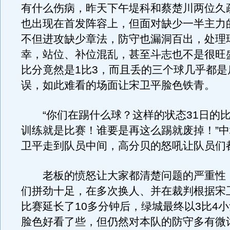
有什么伤病，昨天下午堤科和蔡楚川两位久
也出现在首发阵容上，但面对缺少一半主力
不但进攻缺少章法，防守也漏洞百出，处理
幸，站位、补位混乱，甚至斗志也不是很旺
比分竟然是1比3，而且丢的三个球几乎都是
误，如此难看的场面让宋卫平脸色铁青。
“你们在踢什么球？这样的状态31日的比
训练就是比赛！谁要是再这么踢就废掉！”
卫平走到队员中间，高分贝的怒吼让队员们
老板的愤怒让大家都清楚问题的严重性
们拼劲十足，在多次换人、并在裁判根据宋
比赛延长了10多分钟后，绿城最终以3比4
脸色好看了些，但仍然对本队的防守多有微