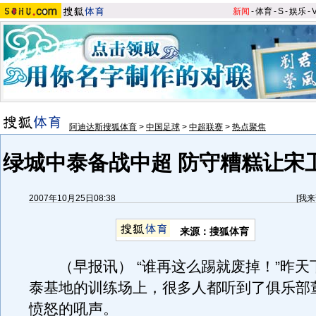
新闻
-
体育
-
S
-
娱乐
-
阿迪达斯搜狐体育
>
中国足球
>
中超联赛
>
热点聚焦
绿城中泰备战中超 防守糟糕让宋
2007年10月25日08:38
[
我来
来源：搜狐体育
（早报讯） “谁再这么踢就废掉！”昨天
泰基地的训练场上，很多人都听到了俱乐部
愤怒的吼声。