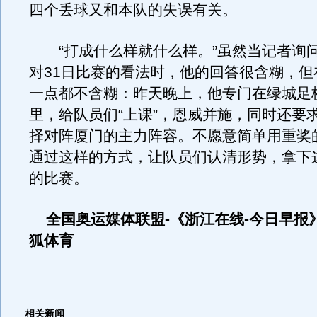
四个丢球又和本队的失误有关。
“打成什么样就什么样。”虽然当记者询
对31日比赛的看法时，他的回答很含糊，但
一点都不含糊：昨天晚上，他专门在绿城足
里，给队员们“上课”，恩威并施，同时还要
择对阵厦门的主力阵容。不愿意简单用重奖
通过这样的方式，让队员们认清形势，拿下
的比赛。
全国奥运媒体联盟-《浙江在线-今日早报
狐体育
相关新闻