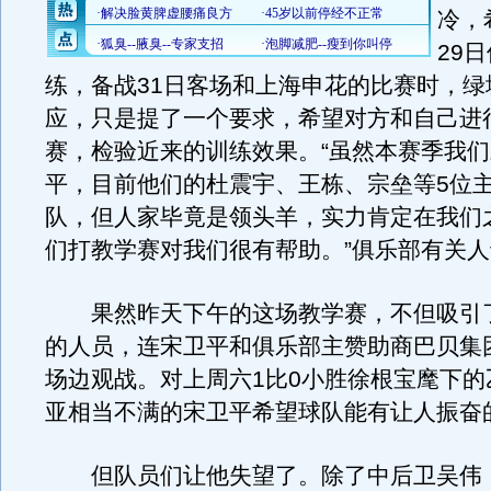
冷，
29
练，备战31日客场和上海申花的比赛时，绿
应，只是提了一个要求，希望对方和自己进
赛，检验近来的训练效果。“虽然本赛季我
平，目前他们的杜震宇、王栋、宗垒等5位
队，但人家毕竟是领头羊，实力肯定在我们
们打教学赛对我们很有帮助。”俱乐部有关
果然昨天下午的这场教学赛，不但吸引
的人员，连宋卫平和俱乐部主赞助商巴贝集
场边观战。对上周六1比0小胜徐根宝麾下的
亚相当不满的宋卫平希望球队能有让人振奋
但队员们让他失望了。除了中后卫吴伟