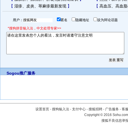
【
湿疹、皮炎、荨麻疹最新发现
】
【
高血压、高血脂
用户：
匿名
隐藏地址
设为辩论话题
*搜狗拼音输入法，中文处理专家>>
Sogou推广服务
设置首页
-
搜狗输入法
-
支付中心
-
搜狐招聘
-
广告服务
-
客
Copyright
©
2016 Sohu.com 
搜狐不良信息举