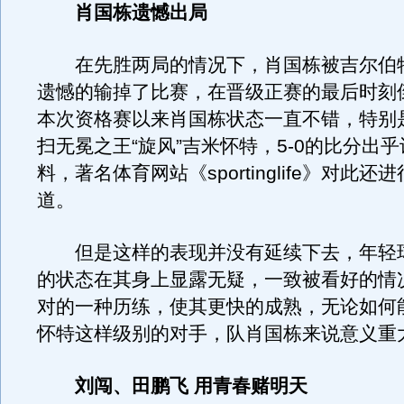
肖国栋遗憾出局
在先胜两局的情况下，肖国栋被吉尔伯特5
遗憾的输掉了比赛，在晋级正赛的最后时刻
本次资格赛以来肖国栋状态一直不错，特别
扫无冕之王“旋风”吉米怀特，5-0的比分出
料，著名体育网站《sportinglife》对此
道。
但是这样的表现并没有延续下去，年轻
的状态在其身上显露无疑，一致被看好的情
对的一种历练，使其更快的成熟，无论如何
怀特这样级别的对手，队肖国栋来说意义重
刘闯、田鹏飞 用青春赌明天