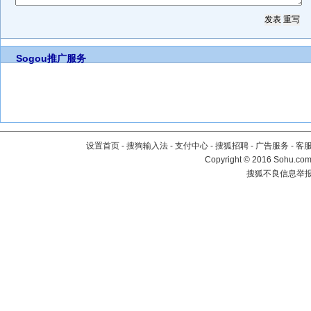
Sogou推广服务
设置首页
-
搜狗输入法
-
支付中心
-
搜狐招聘
-
广告服务
-
客
Copyright
©
2016 Sohu.com 
搜狐不良信息举