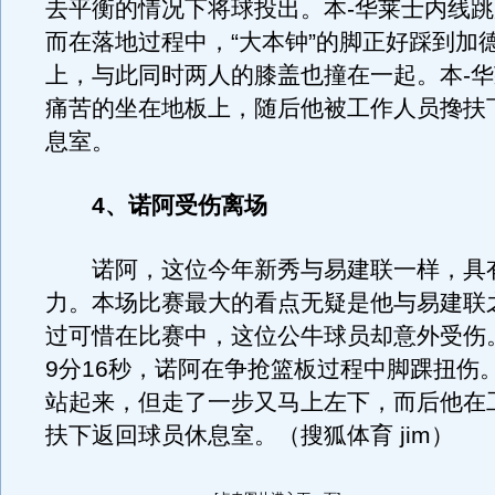
去平衡的情况下将球投出。本-华莱士内线
而在落地过程中，“大本钟”的脚正好踩到加
上，与此同时两人的膝盖也撞在一起。本-
痛苦的坐在地板上，随后他被工作人员搀扶
息室。
4、诺阿受伤离场
诺阿，这位今年新秀与易建联一样，具
力。本场比赛最大的看点无疑是他与易建联
过可惜在比赛中，这位公牛球员却意外受伤
9分16秒，诺阿在争抢篮板过程中脚踝扭伤
站起来，但走了一步又马上左下，而后他在
扶下返回球员休息室。（搜狐体育 jim）