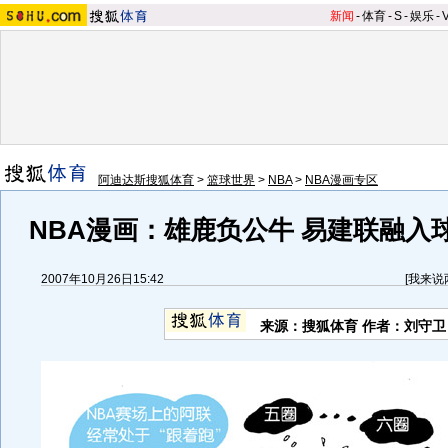
新闻
-
体育
-
S
-
娱乐
-
阿迪达斯搜狐体育
>
篮球世界
>
NBA
>
NBA漫画专区
NBA漫画：雄鹿负公牛 易建联融入
2007年10月26日15:42
[
我来说
来源：搜狐体育 作者：刘守卫