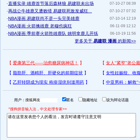
·
直播实录:雄鹿首节落后森林狼 易建联未出场
07-10-27 08:39
·
再战公牛雄鹿又遭败绩 易建联死敌发威狂...
07-10-27 07:32
·
NBA漫画:易建联尚不是一头完美雄鹿
07-10-14 12:19
·
NBA漫画:火箭擒雄鹿 老穆也疯狂
06-11-09 12:12
·
NBA漫画:季前赛火箭胜雄鹿队 姚明拿鹿儿开练
06-10-19 11:56
更多关于
易建联 漫画
的新闻>>
用户：
匿名
隐藏地址
设为辩论话题
*搜狗拼音输入法，中文处理专家>>