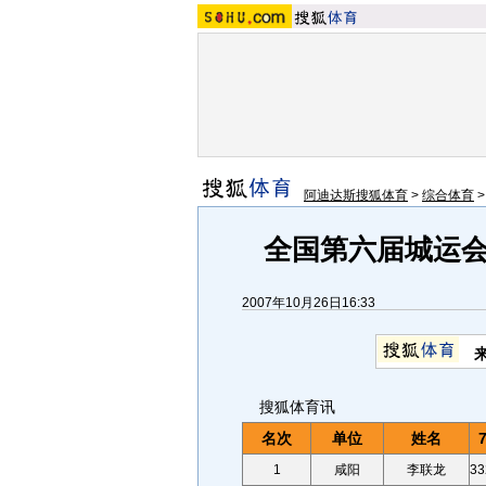
阿迪达斯搜狐体育
>
综合体育
全国第六届城运
2007年10月26日16:33
搜狐体育讯
名次
单位
姓名
1
咸阳
李联龙
33