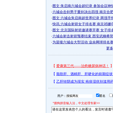
·
图文:朱启南六城会超纪录 参加会议神
·
六城会击剑男子重剑决出四强 南京合肥强
·
图文:六城会朱启南超世界纪录 两强手
·
快讯:六城会射箭女子排名赛 南京祁娜
·
图文:北京国际射箭邀请赛开赛 女子排
·
六城会射击射箭预赛结束 西安武柳希郭文
·
为迎接六城会大型活动 业余网球排名赛火
更
用户：
匿名
*搜狗拼音输入法，中文处理专家>>