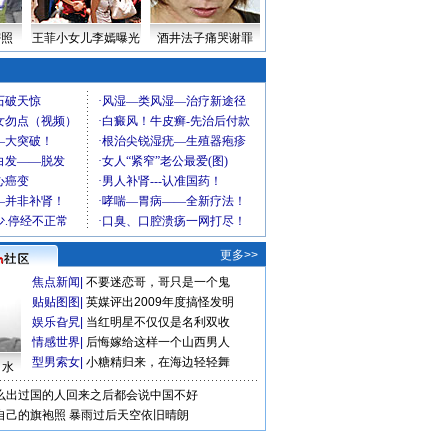
密照
王菲小女儿李嫣曝光
酒井法子痛哭谢罪
更多>>
焦点新闻
|
不要迷恋哥，哥只是一个鬼
贴贴图图
|
英媒评出2009年度搞怪发明
娱乐旮旯
|
当红明星不仅仅是名利双收
情感世界
|
后悔嫁给这样一个山西男人
型男索女
|
小糖精归来，在海边轻轻舞
口水
么出过国的人回来之后都会说中国不好
自己的旗袍照
暴雨过后天空依旧晴朗