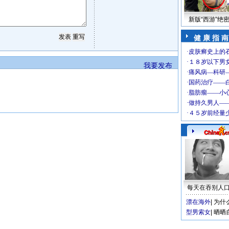
新版“西游”绝
健 康 指 南
我要发布
每天在吞别人
漂在海外
|
为什
型男索女
|
晒晒