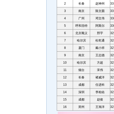
2
长春
赵神州
33
3
南京
陈文圆
33
4
广州
邓文伟
33
5
呼和浩特
阿斯尔
33
6
北京顺义
邢宇
32
7
哈尔滨
杜乾通
32
8
厦门
戴小祥
32
9
南京
王志德
32
10
哈尔滨
方超
32
11
烟台
宋伟
32
12
长春
褚威洋
32
13
成都
任进科
32
14
深圳
李柏佑
32
15
成都
赵俊
32
16
郑州
王旭洋
32