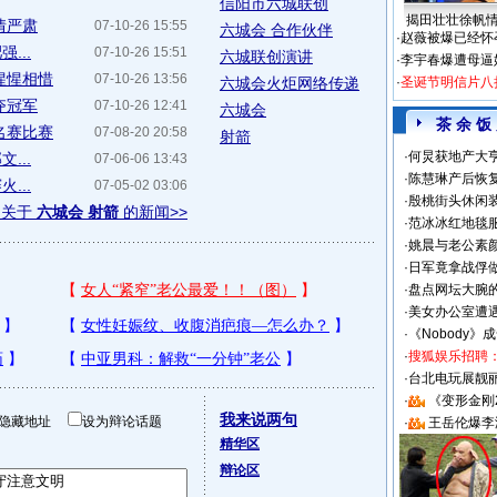
信阳市六城联创
揭田壮壮徐帆
情严肃
07-10-26 15:55
六城会 合作伙伴
·
赵薇被爆已经怀
...
07-10-26 15:51
六城联创演讲
·
李宇春爆遭母逼
惺惺相惜
07-10-26 13:56
六城会火炬网络传递
·
圣诞节明信片八
夺冠军
07-10-26 12:41
六城会
茶 余 饭
名赛比赛
07-08-20 20:58
射箭
·
何炅获地产大亨
...
07-06-06 13:43
·
陈慧琳产后恢复
...
07-05-02 03:06
·
殷桃街头休闲装
多关于
六城会 射箭
的新闻>>
·
范冰冰红地毯
·
姚晨与老公素
·
日军竟拿战俘
·
盘点网坛大腕
·
美女办公室遭
·
《Nobody》
·
搜狐娱乐招聘
·
台北电玩展靓丽S
·
《变形金刚
我来说两句
隐藏地址
设为辩论话题
·
王岳伦爆李
精华区
辩论区