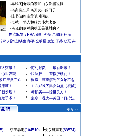
·
冉雄飞
|
老聂的嘴和山东鲁能的腿
·
马寅
|
陈忠和离开女排的日子
·
陈书佳
|
谢杏芳被叫阿姨
·
张斌
|
一场人和猫的伟大比赛
·
马晓春
|
俞斌的棋王是谁封的？
缅战
热点标签：
NBA
姚明
火箭
易建联
杜丽
治郅
刘翔
殷铁生
郎平
全明星
麦迪
于芬
欧冠
弗
说 吧
更多>>
5)
李宇春吧
(104510)
快乐男声吧
(68574)