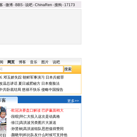
客
-
微博
-
BBS
-
说吧
-
ChinaRen
-
搜狗
-
17173
闻
网页
博客
音乐
图片
说吧
长
邓玉娇失踪
朝鲜军事演习
日本兵赎罪
改温总讲话
夏日减肥秘方
日本瘦脸法
中共卧底结局
慈禧不快乐
侵略中国报告
更多>>
·
欧冠决赛盘口解读 巴萨赢面稍大
·
段暄
|
拜仁大投入这次是动真格
·
徐江
|
高洪波另类图片大派送
·
孙贤禄
|
高洪波组队思想值得赞同
·
颜晓华
|
科比队友什么时候可支持他
可归