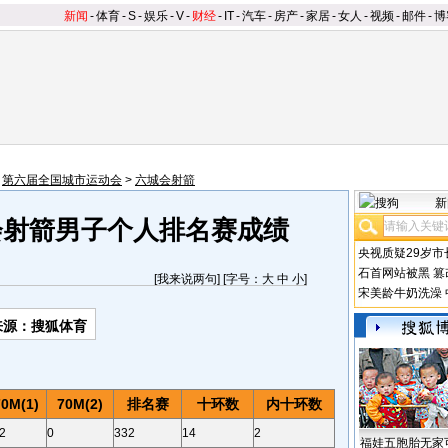
新闻
-
体育
-
S
-
娱乐
-
V
-
财经
-
IT
-
汽车
-
房产
-
家居
-
女人
-
视频
-
邮件
-
博
>
第六届全国城市运动会
>
六城会射箭
新
会射箭男子个人排名赛成绩
央视质疑29岁市
石首网站被黑
篡
[
我来说两句
] [字号：
大
中
小
]
宋美龄牛奶洗澡
来源：搜狐体育
70M(1)
70M(2)
排名赛
十环数
内十环数
2
0
332
14
2
福娃五胞胎无家