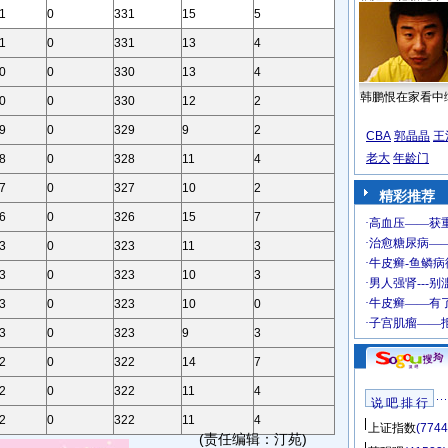
1
0
331
15
5
1
0
331
13
4
0
0
330
13
4
韩鹏恨在家看中
0
0
330
12
2
9
0
329
9
2
CBA
郭晶晶
王
老大
年龄门
8
0
328
11
4
7
0
327
10
2
精彩推荐
6
0
326
15
7
3
0
323
11
3
3
0
323
10
3
3
0
323
10
0
3
0
323
9
3
2
0
322
14
7
2
0
322
11
4
说 吧 排 行
2
0
322
11
4
上证指数
(7744
(责任编辑：汀苑)