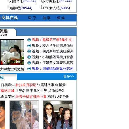
刘德华吧
(69854)
东方神起吧
(65744)
婚姻吧
(78544)
37℃女人吧
(6985)
商机在线
|
医 疗
健 康
保 健
视频：越狱第三季6集中文
视频：校园学生情侣遭偷拍
视频：胡兵新加坡疯狂裸奔
视频：小姐醉酒骂街打警察
视频：征婚美女富豪现真容
视频：周董唱新歌紧张忘词
大学食堂玩激情
更多>>
对口相声集
杜拉拉升职记
张震讲故事
红楼梦
-精绝古城
世界名著
平凡的世界
货币战争2
毒杀毒专家
经典手机游游格斗集
福彩3D走势图