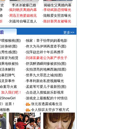
情史
李冰冰被爆已婚
揭秘生父离婚内幕
孕
·
揭刘晓庆离婚内幕
·
李幼斌新恋情曝光
婚
·
周迅王艳婆媳相见
·
陆毅爱女照首曝光
折
·
刘嘉玲自曝正造人
·
陈好新男友被曝光
 后
更多>>
喂猕猴桃(图)
·
独家：章子怡带妈妈看电影
好身材(图)
·
佟大为马伊琍再度牵手(图)
秀性感(图)
·
倪萍赵忠祥十年后再携手
服装皆为租赁
·
刘涛富豪老公为家产求生子
颜乘地铁被拍
·
舒淇醉酒瞬间惨被抓拍(图)
做活体解剖
·
实拍漂亮的地摊西施(组图)
的暴烈脾气
·
世界九大罪恶之城(组图)
遇灵异事件
·
李孝利新欢私密视频曝光
成命案导火索
·
孟庭苇可爱儿子最新照(图)
：加入我们吧！
·
点击进入搜狐娱乐影视库
howGirl
·
游戏史上最般配的十对情侣
2》送票！
·
张元首透露戒毒生活
湘胎教
·
令人惊叹太空步下楼方式