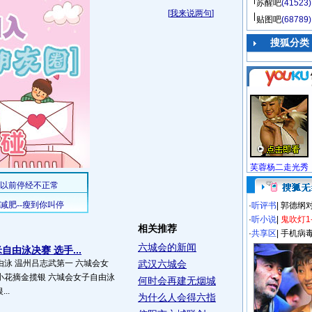
苏醒吧
(41523)
[
我来说两句
]
贴图吧
(68789)
搜狐分类
芙蓉杨二走光秀
·
听评书
|
郭德纲
·
听小说
|
鬼吹灯1
相关推荐
·
共享区
|
手机病
六城会的新闻
自由泳决赛 选手...
由泳 温州吕志武第一 六城会女
武汉六城会
坛小花摘金揽银 六城会女子自由泳
何时会再建无烟城
..
为什么人会得六指