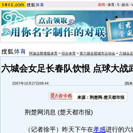
新闻
-
体育
-
S
-
娱乐
-
阿迪达斯搜狐体育
>
综合体育
>
第六届全国城市运动会
>
六城会
六城会女足长春队饮恨 点球大战
2007年10月27日08:44
[
我来
来源：荆楚网-楚天都市报
荆楚网消息 (楚天都市报)
（记者徐平）昨天下午在
孝感
进行的六