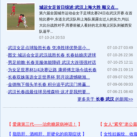
城运女足首日综述:武汉上海大胜 顺义点...
第六届全国城市运动会女子足球比赛24日在武汉开赛.在首
轮比赛中,东道主武汉队和上海队展露出过人的实力,均以
大比分战胜对手,而赛前被人看好的北京顺义区队则被西安
队逼平...
07-10-24 20:53
·
武汉女足点球险胜长春 凭净胜球优势居小...
07-10-27 03:49
·
图文:城运会女足武汉战胜长春 长春姑娘庆进球
07-10-26 22:36
·
男足前瞻:长春克服体能障碍 武汉大连强强对话
07-10-25 12:11
·
为女足世界杯1/4决赛让路 康师傅主场今战长春
07-09-21 09:13
·
长春双姝落选女足世界杯 郭月说遗憾晓旭...
07-09-07 02:56
·
金德拖下领头羊长春 积分追平武汉门将赢...
07-09-06 09:03
·
武汉长春战最佳球员维森特:这才是我想要...
07-06-21 08:40
更多关于
长春 武汉
的新闻>>